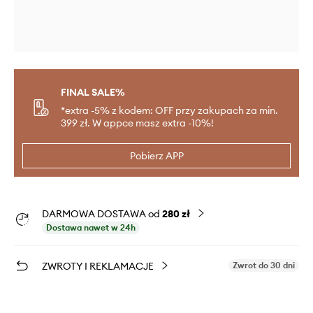
FINAL SALE%
*extra -5% z kodem: OFF przy zakupach za min.
399 zł. W appce masz extra -10%!
Pobierz APP
DARMOWA DOSTAWA od
280 zł
Dostawa nawet w 24h
ZWROTY I REKLAMACJE
Zwrot do 30 dni