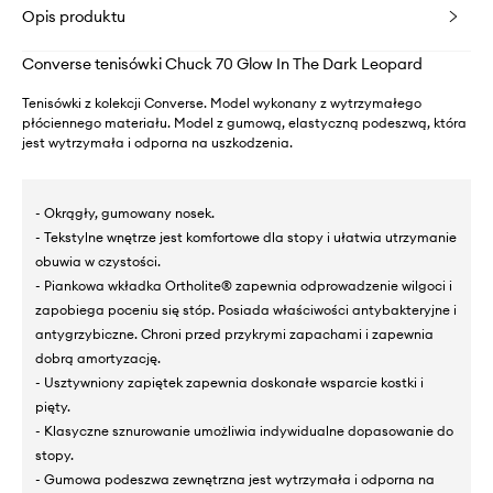
Opis produktu
Converse tenisówki Chuck 70 Glow In The Dark Leopard
Tenisówki z kolekcji Converse. Model wykonany z wytrzymałego
płóciennego materiału. Model z gumową, elastyczną podeszwą, która
jest wytrzymała i odporna na uszkodzenia.
- Okrągły, gumowany nosek.
- Tekstylne wnętrze jest komfortowe dla stopy i ułatwia utrzymanie
obuwia w czystości.
- Piankowa wkładka Ortholite® zapewnia odprowadzenie wilgoci i
zapobiega poceniu się stóp. Posiada właściwości antybakteryjne i
antygrzybiczne. Chroni przed przykrymi zapachami i zapewnia
dobrą amortyzację.
- Usztywniony zapiętek zapewnia doskonałe wsparcie kostki i
pięty.
- Klasyczne sznurowanie umożliwia indywidualne dopasowanie do
stopy.
- Gumowa podeszwa zewnętrzna jest wytrzymała i odporna na