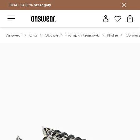
FINAL SALE %
Szczegóły
Oszczędzaj z Answear Club >
Answear
Ona
Obuwie
Trampki i tenisówki
Niskie