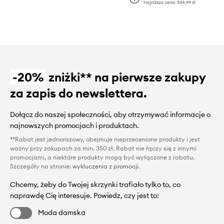
Najniższa cena:
334,99 zł
-20%
zniżki** na pierwsze zakupy
za zapis do newslettera.
Dołącz do naszej społeczności, aby otrzymywać informacje o
najnowszych promocjach i produktach.
**Rabat jest jednorazowy, obejmuje nieprzecenione produkty i jest
ważny przy zakupach za min. 350 zł. Rabat nie łączy się z innymi
promocjami, a niektóre produkty mogą być wyłączone z rabatu.
Szczegóły na stronie:
wykluczenia z promocji
.
Chcemy, żeby do Twojej skrzynki trafiało tylko to, co
naprawdę Cię interesuje. Powiedz, czy jest to:
Moda damska