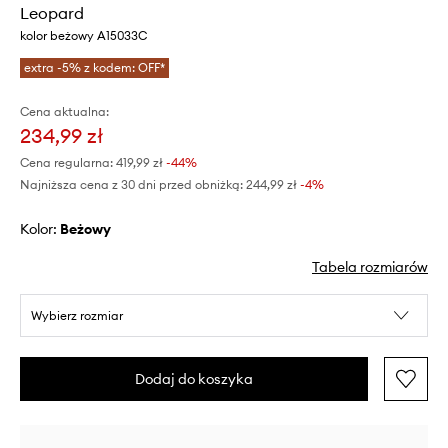
Leopard
kolor beżowy A15033C
extra -5% z kodem: OFF*
Cena aktualna:
234,99 zł
Cena regularna:
419,99 zł
-44%
Najniższa cena z 30 dni przed obniżką:
244,99 zł
 -4%
Kolor:
beżowy
Tabela rozmiarów
Wybierz rozmiar
Dodaj do koszyka