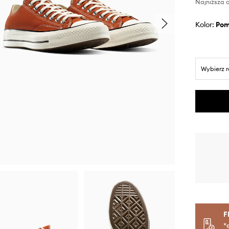
Najniższa c
Kolor:
po
Wybierz 
F
*