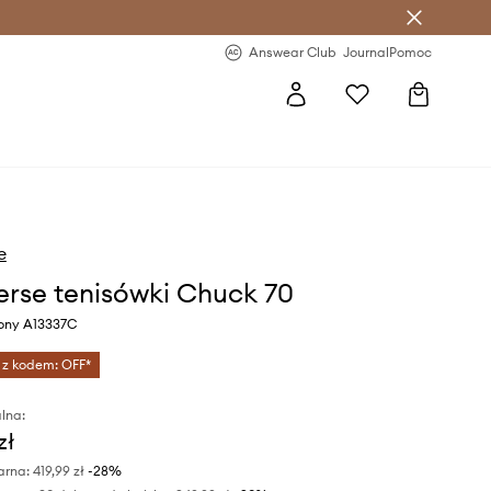
letter >
Regularne nowości >
Answear Club
Journal
Pomoc
e
rse tenisówki Chuck 70
wony A13337C
 z kodem: OFF*
lna:
zł
arna:
419,99 zł
-28%