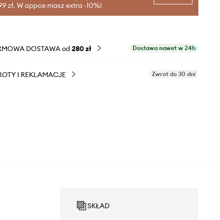
99 zł. W appce masz extra -10%!
RMOWA DOSTAWA od
280 zł
Dostawa nawet w 24h
OTY I REKLAMACJE
Zwrot do 30 dni
SKŁAD