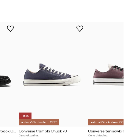
-16%
extra -5% z kodem: OFF*
extra -5% z kodem: OFF*
Converse Chuck Taylor Throwback OX tenisówki
Converse trampki Chuck 70
Converse tenisówki Chuck 7
Cena aktualna:
Cena aktualna: