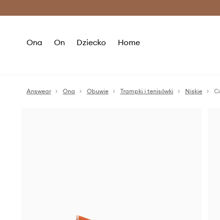
Premium Fashion Benefits >
O
Ona
On
Dziecko
Home
Answear
Ona
Obuwie
Trampki i tenisówki
Niskie
Co