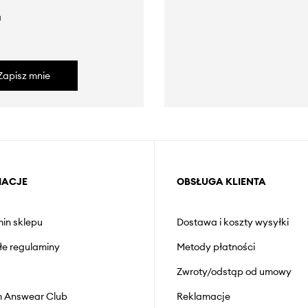
a
Zapisz mnie
MACJE
OBSŁUGA KLIENTA
in sklepu
Dostawa i koszty wysyłki
łe regulaminy
Metody płatności
Zwroty/odstąp od umowy
 Answear Club
Reklamacje