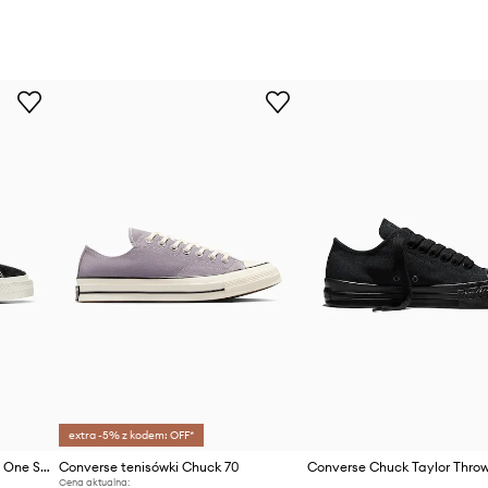
extra -5% z kodem: OFF*
Converse tenisówki zamszowe One Star Academy PRO
Converse tenisówki Chuck 70
Cena aktualna: