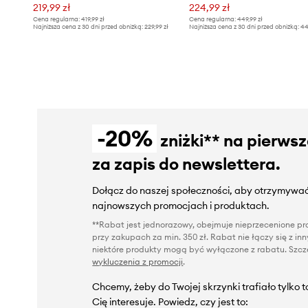
219,99 zł
224,99 zł
Cena regularna:
419,99 zł
Cena regularna:
449,99 zł
Najniższa cena z 30 dni przed obniżką:
229,99 zł
Najniższa cena z 30 dni przed obniżką:
44
-20%
zniżki** na pierws
za zapis do newslettera.
Dołącz do naszej społeczności, aby otrzymywać
najnowszych promocjach i produktach.
**Rabat jest jednorazowy, obejmuje nieprzecenione pro
przy zakupach za min. 350 zł. Rabat nie łączy się z i
niektóre produkty mogą być wyłączone z rabatu. Szcze
wykluczenia z promocji
.
Chcemy, żeby do Twojej skrzynki trafiało tylko 
Cię interesuje. Powiedz, czy jest to: