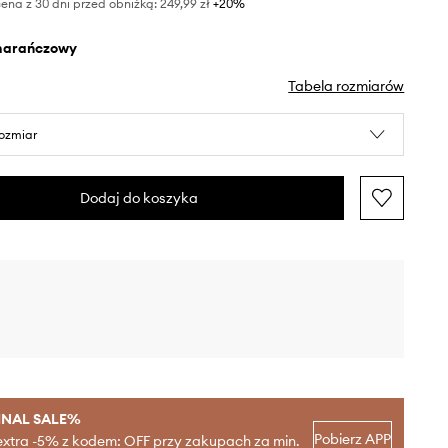
ena z 30 dni przed obniżką:
249,99 zł
 +20%
marańczowy
Tabela rozmiarów
rozmiar
Dodaj do koszyka
INAL SALE%
Pobierz APP
extra -5% z kodem: OFF przy zakupach za min.