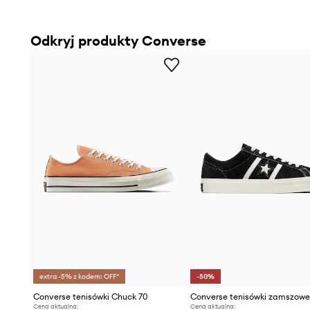
Odkryj produkty Converse
extra -5% z kodem: OFF*
-50%
Converse tenisówki Chuck 70
Cena aktualna:
Cena aktualna: