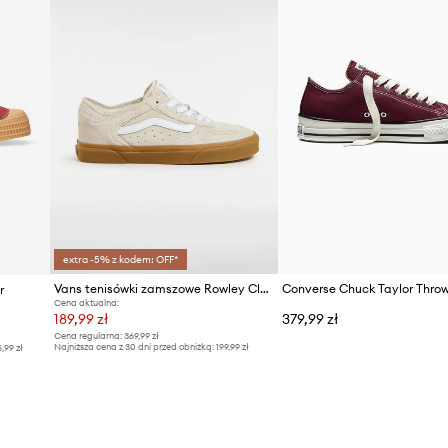
Producent
ID Produktu
extra -5% z kodem: OFF*
Vans tenisówki zamszowe Rowley Classic
r
Cena aktualna:
189,99 zł
379,99 zł
Cena regularna:
369,99 zł
Najniższa cena z 30 dni przed obniżką:
199,99 zł
6,99 zł