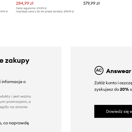
284,99 zł
379,99 zł
Cena regularna:
419,99 zł
9,99 zł
Najniższa cena z 30 dni przed obniżką:
299,99 zł
ze zakupy
Answear
 informacje o
Załóż konto i oszc
zyskujesz do
20%
s
dukty i jest ważny
nnymi promocjami, a
góły na stronie:
Dowiedz się w
to, co naprawdę