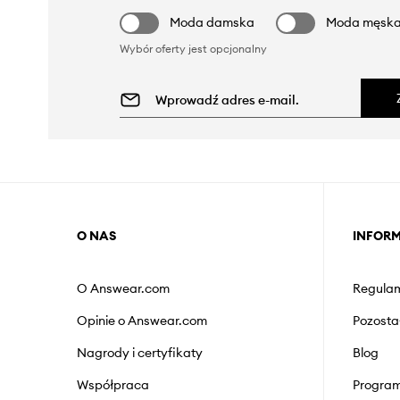
Moda damska
Moda męsk
Wybór oferty jest opcjonalny
O NAS
INFOR
O Answear.com
Regulam
Opinie o Answear.com
Pozosta
Nagrody i certyfikaty
Blog
Współpraca
Program