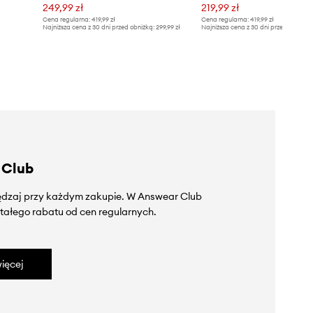
249,99 zł
219,99 zł
Cena regularna:
419,99 zł
Cena regularna:
419,99 zł
Najniższa cena z 30 dni przed obniżką:
299,99 zł
Najniższa cena z 30 dni przed obniżką
 Club
zędzaj przy każdym zakupie. W Answear Club
tałego rabatu od cen regularnych.
ięcej