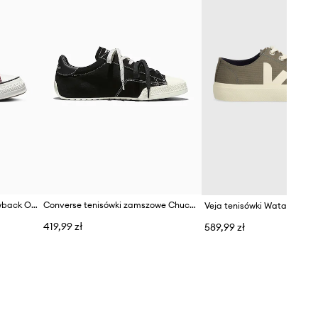
Converse Chuck Taylor Throwback OX tenisówki
Converse tenisówki zamszowe Chuck Taylor Lo
Veja tenisówki Wata II Low
419,99 zł
589,99 zł