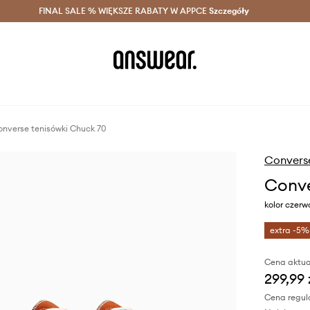
szczędzaj z Answear Club >
FINAL SALE % WIĘKSZE RABATY W APPCE
Dostawa nawet w 24h >
Szczegóły
News
nverse tenisówki Chuck 70
Convers
Conve
kolor czer
extra -5%
Cena aktua
299,99 
Cena regul