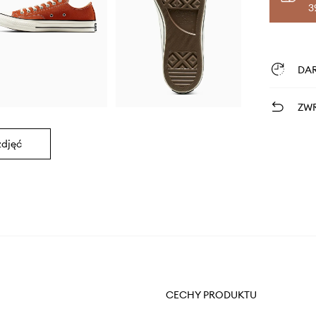
3
DA
ZWR
zdjęć
CECHY PRODUKTU