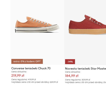
extra -5% z kodem: OFF*
-14%
Converse tenisówki Chuck 70
Novesta tenisówki Star Maste
Cena aktualna:
Cena aktualna:
219,99 zł
184,99 zł
Cena regularna:
419,99 zł
Cena regularna:
309,99 zł
Najniższa cena z 30 dni przed obniżką:
229,99 zł
Najniższa cena z 30 dni przed obniżką:
21