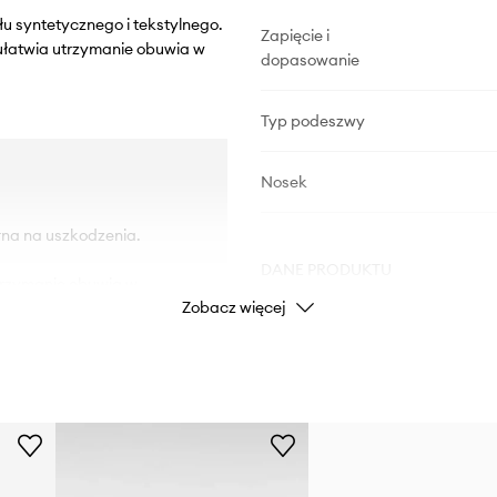
u syntetycznego i tekstylnego.
Zapięcie i
 ułatwia utrzymanie obuwia w
dopasowanie
Typ podeszwy
Nosek
na na uszkodzenia.
DANE PRODUKTU
utrzymanie obuwia w
Zobacz więcej
wanie do stopy.
Kod producenta
Kolor
p
Marka