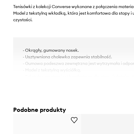
Tenisówki z kolekcji Converse wykonane z połączenia materiał
Model z tekstylną wkładką, która jest komfortowa dla stopy i
czystości.
- Okrągły, gumowany nosek.
- Usztywniona cholewka zapewnia stabilność.
- Gumowa podeszwa zewnętrzna jest wytrzymała i odpor
- Model z tekstylną wyściółką.
- Tekstylne wnętrze jest komfortowe dla stopy i ułatwia 
czystości.
- Klasyczne sznurowanie umożliwia indywidualne dopaso
- Komfortowe wnętrze.
- Ozdobne detale.
Podobne produkty