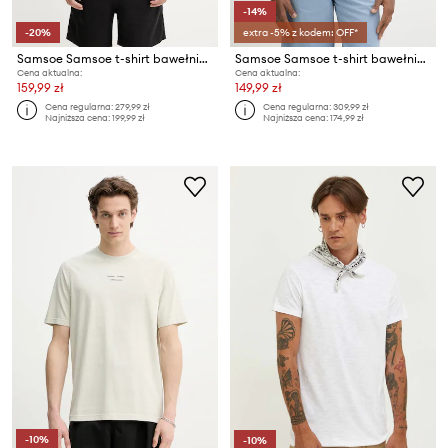
-14%
-20%
extra -5% z kodem: OFF*
Samsoe Samsoe t-shirt bawełniany SAOTTO
Samsoe Samsoe t-shirt bawełniany Norsbro
Cena aktualna:
Cena aktualna:
159,99 zł
149,99 zł
Cena regularna:
279,99 zł
Cena regularna:
309,99 zł
Najniższa cena:
199,99 zł
Najniższa cena:
174,99 zł
-10%
-10%