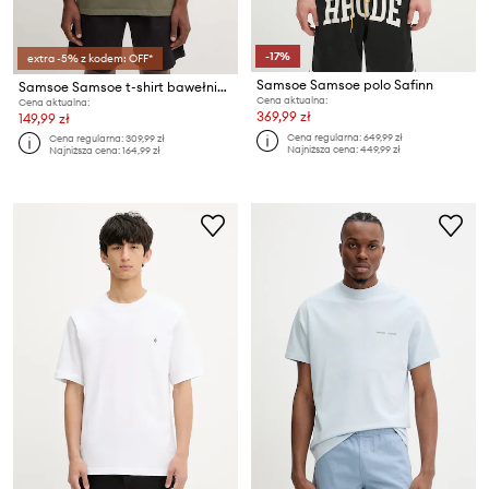
-17%
extra -5% z kodem: OFF*
Samsoe Samsoe polo Safinn
Samsoe Samsoe t-shirt bawełniany
Cena aktualna:
Cena aktualna:
369,99 zł
149,99 zł
Cena regularna:
649,99 zł
Cena regularna:
309,99 zł
Najniższa cena:
449,99 zł
Najniższa cena:
164,99 zł