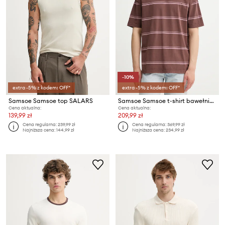
-10%
extra -5% z kodem: OFF*
extra -5% z kodem: OFF*
Samsoe Samsoe top SALARS
Samsoe Samsoe t-shirt bawełniany SAHAKEEM
Cena aktualna:
Cena aktualna:
139,99 zł
209,99 zł
Cena regularna:
239,99 zł
Cena regularna:
369,99 zł
Najniższa cena:
144,99 zł
Najniższa cena:
234,99 zł