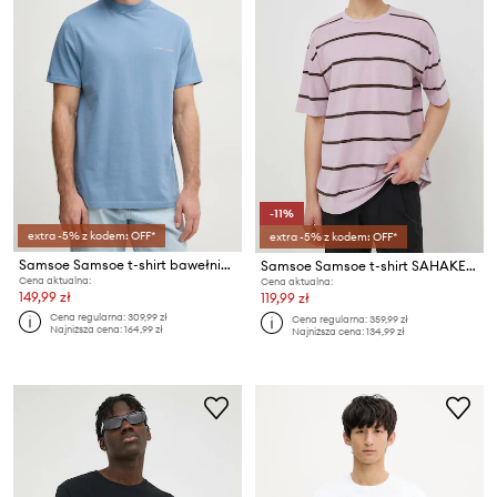
-11%
extra -5% z kodem: OFF*
extra -5% z kodem: OFF*
Samsoe Samsoe t-shirt bawełniany Norsbro
Samsoe Samsoe t-shirt SAHAKEEM
Cena aktualna:
Cena aktualna:
149,99 zł
119,99 zł
Cena regularna:
309,99 zł
Cena regularna:
359,99 zł
Najniższa cena:
164,99 zł
Najniższa cena:
134,99 zł