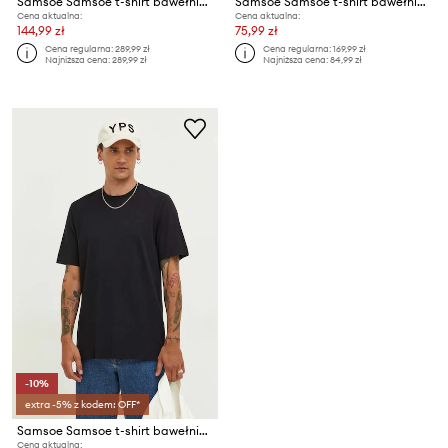
Samsoe Samsoe t-shirt bawełniany JOEL
Samsoe Samsoe t-shirt bawełniany KRONOS
Cena aktualna:
Cena aktualna:
144,99 zł
75,99 zł
Cena regularna:
289,99 zł
Cena regularna:
169,99 zł
Najniższa cena:
289,99 zł
Najniższa cena:
84,99 zł
-10%
extra -5% z kodem: OFF*
Samsoe Samsoe t-shirt bawełniany
Cena aktualna: