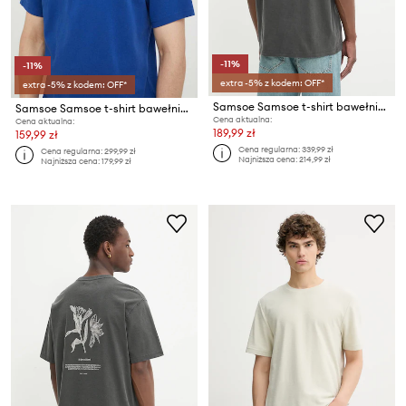
-11%
-11%
extra -5% z kodem: OFF*
extra -5% z kodem: OFF*
Samsoe Samsoe t-shirt bawełniany SASWIRL
Samsoe Samsoe t-shirt bawełniany Norsbro
Cena aktualna:
Cena aktualna:
189,99 zł
159,99 zł
Cena regularna:
339,99 zł
Cena regularna:
299,99 zł
Najniższa cena:
214,99 zł
Najniższa cena:
179,99 zł