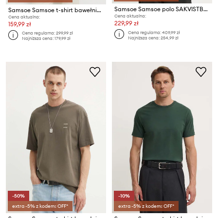
Samsoe Samsoe polo SAKVISTBRO
Samsoe Samsoe t-shirt bawełniany Norsbro
Cena aktualna:
Cena aktualna:
229,99 zł
159,99 zł
Cena regularna:
409,99 zł
Cena regularna:
299,99 zł
Najniższa cena:
254,99 zł
Najniższa cena:
179,99 zł
-50%
-10%
extra -5% z kodem: OFF*
extra -5% z kodem: OFF*