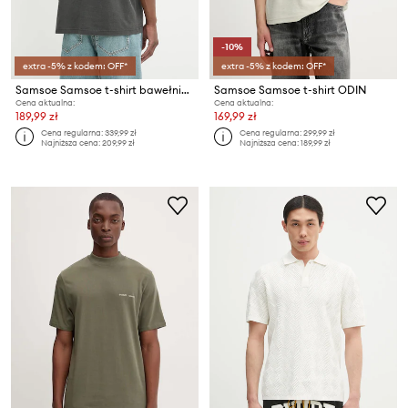
-10%
extra -5% z kodem: OFF*
extra -5% z kodem: OFF*
Samsoe Samsoe t-shirt bawełniany SALILIUM
Samsoe Samsoe t-shirt ODIN
Cena aktualna:
Cena aktualna:
189,99 zł
169,99 zł
Cena regularna:
339,99 zł
Cena regularna:
299,99 zł
Najniższa cena:
209,99 zł
Najniższa cena:
189,99 zł