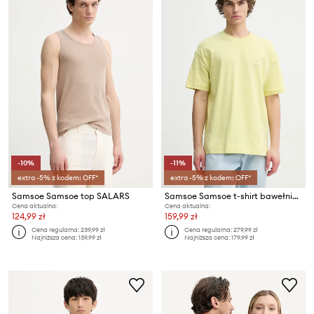
-10%
-11%
extra -5% z kodem: OFF*
extra -5% z kodem: OFF*
Samsoe Samsoe top SALARS
Samsoe Samsoe t-shirt bawełniany JOEL
Cena aktualna:
Cena aktualna:
124,99 zł
159,99 zł
Cena regularna:
239,99 zł
Cena regularna:
279,99 zł
Najniższa cena:
139,99 zł
Najniższa cena:
179,99 zł