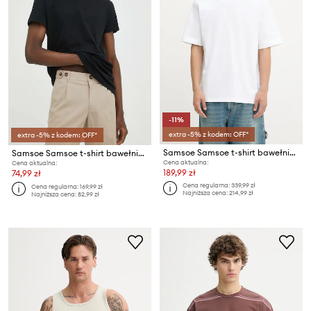
-11%
extra -5% z kodem: OFF*
extra -5% z kodem: OFF*
Samsoe Samsoe t-shirt bawełniany SASWIRL
Samsoe Samsoe t-shirt bawełniany KRONOS
Cena aktualna:
Cena aktualna:
189,99 zł
74,99 zł
Cena regularna:
339,99 zł
Cena regularna:
169,99 zł
Najniższa cena:
214,99 zł
Najniższa cena:
82,99 zł