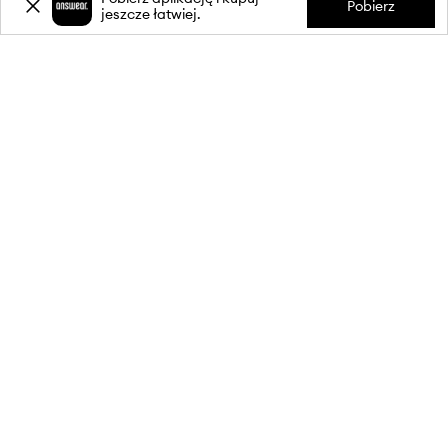
Pobierz
jeszcze łatwiej.
-20%
zniżki** na pierwsze zakupy
za zapis do newslettera.
Dołącz do naszej społeczności, aby otrzymywać informacje o
najnowszych promocjach i produktach.
**Rabat jest jednorazowy, obejmuje nieprzecenione produkty i jest
ważny przy zakupach za min. 350 zł. Rabat nie łączy się z innymi
promocjami, a niektóre produkty mogą być wyłączone z rabatu.
Szczegóły na stronie:
wykluczenia z promocji
.