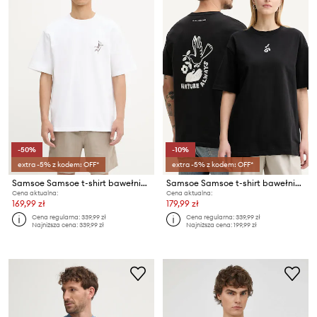
-50%
-10%
extra -5% z kodem: OFF*
extra -5% z kodem: OFF*
Samsoe Samsoe t-shirt bawełniany SALILIUM
Samsoe Samsoe t-shirt bawełniany SANATURE
Cena aktualna:
Cena aktualna:
169,99 zł
179,99 zł
Cena regularna:
339,99 zł
Cena regularna:
339,99 zł
Najniższa cena:
339,99 zł
Najniższa cena:
199,99 zł