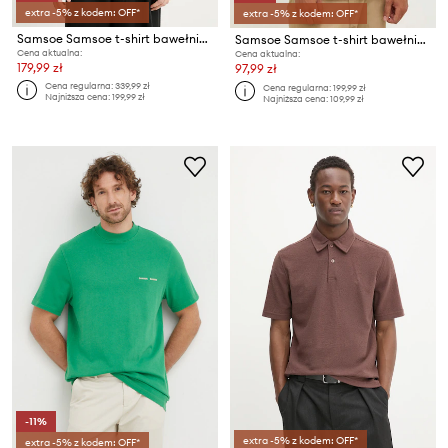
extra -5% z kodem: OFF*
extra -5% z kodem: OFF*
Samsoe Samsoe t-shirt bawełniany SAMARCUS
Samsoe Samsoe t-shirt bawełniany
Cena aktualna:
Cena aktualna:
179,99 zł
97,99 zł
Cena regularna:
339,99 zł
Cena regularna:
199,99 zł
Najniższa cena:
199,99 zł
Najniższa cena:
109,99 zł
-11%
extra -5% z kodem: OFF*
extra -5% z kodem: OFF*