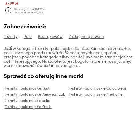
87,99 zł
Cena regularna:
189,99 zł
Najniższa cena:
97,99 zł
Zobacz również:
T-shirty
Polo
Bez rękawów
Z długim rękawem
Jeśli w kategorii T-shirty i polo męskie Samsoe Samsoe nie znalazłeś
poszukiwanego produktu wśród 52 dostępnych opcji, spróbuj
przejrzeć podobne kategorie z listy poniżej. Być może tam znajdziesz
coś interesującego. Nasza oferta jest bogata i stale się rozwija, więc
warto sprawdzić również inne kategorie.
Sprawdź co oferują inne marki
T-shirty i polo męskie kust.
T-shirty i polo męskie Colourwear
T-shirty i polo męskie Answear Lab
T-shirty i polo męskie Medicine
T-shirty i polo męskie solid
T-shirty i polo męskie Gcds