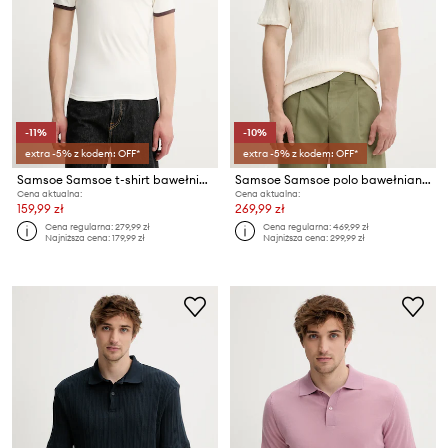
-11%
-10%
extra -5% z kodem: OFF*
extra -5% z kodem: OFF*
Samsoe Samsoe t-shirt bawełniany SATOD
Samsoe Samsoe polo bawełniane SAKEVIN
Cena aktualna:
Cena aktualna:
159,99 zł
269,99 zł
Cena regularna:
279,99 zł
Cena regularna:
469,99 zł
Najniższa cena:
179,99 zł
Najniższa cena:
299,99 zł