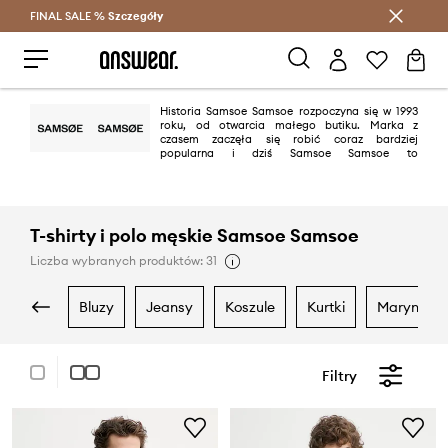
FINAL SALE %
Szczegóły
Oszczędzaj z Answear Club >
Historia Samsoe Samsoe rozpoczyna się w 1993
roku, od otwarcia małego butiku. Marka z
czasem zaczęła się robić coraz bardziej
popularna i dziś Samsoe Samsoe to
międzynarodowy dom mody. Kolekcje przez nich tworzone to kwintesencja
mody ulicznej rodem z Kopenhagi oraz skandynawskiego minimalizmu.
T-shirty i polo męskie Samsoe Samsoe
Liczba wybranych produktów: 31
bluzy
jeansy
koszule
kurtki
marynarki
Filtry