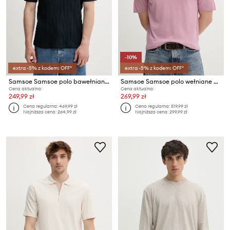
-10%
extra -5% z kodem: OFF*
extra -5% z kodem: OFF*
Samsoe Samsoe polo bawełniane SAKEVIN
Samsoe Samsoe polo wełniane SAROWAN
Cena aktualna:
Cena aktualna:
249,99 zł
269,99 zł
Cena regularna:
469,99 zł
Cena regularna:
519,99 zł
Najniższa cena:
264,99 zł
Najniższa cena:
299,99 zł