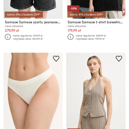
-10%
extra -5% z kodem: OFF*
extra -5% z kodem: OFF*
Samsoe Samsoe szorty jeansowe SASHELLY
Samsoe Samsoe t-shirt bawełniany SANATURE
Cena aktualna:
Cena aktualna:
279,99 zł
179,99 zł
Cena regularna:
519,99 zł
Cena regularna:
339,99 zł
Najniższa cena:
309,99 zł
Najniższa cena:
199,99 zł