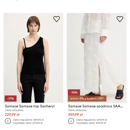
-10%
-17%
extra -5% z kodem: OFF*
Samsoe Samsoe top Sacheryl
Samsoe Samsoe spódnica SAAGNETE
Cena aktualna:
Cena aktualna:
229,99 zł
359,99 zł
Cena regularna:
399,99 zł
Cena regularna:
649,99 zł
Najniższa cena:
279,99 zł
Najniższa cena:
399,99 zł