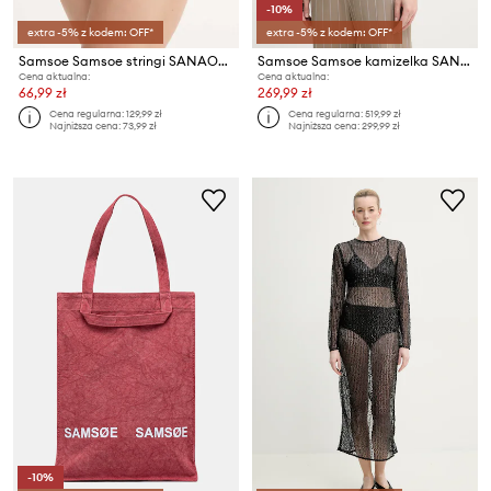
-10%
extra -5% z kodem: OFF*
extra -5% z kodem: OFF*
Samsoe Samsoe stringi SANAOMI
Samsoe Samsoe kamizelka SANEEM
Cena aktualna:
Cena aktualna:
66,99 zł
269,99 zł
Cena regularna:
129,99 zł
Cena regularna:
519,99 zł
Najniższa cena:
73,99 zł
Najniższa cena:
299,99 zł
-10%