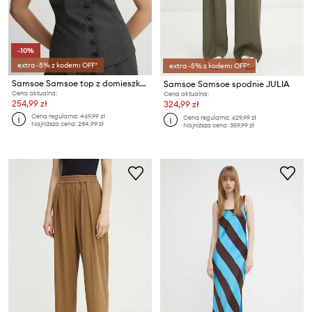
-10%
extra -5% z kodem: OFF*
extra -5% z kodem: OFF*
Samsoe Samsoe top z domieszką wełny SAELLEN
Samsoe Samsoe spodnie JULIA
Cena aktualna:
Cena aktualna:
254,99 zł
324,99 zł
Cena regularna:
469,99 zł
Cena regularna:
629,99 zł
Najniższa cena:
284,99 zł
Najniższa cena:
359,99 zł