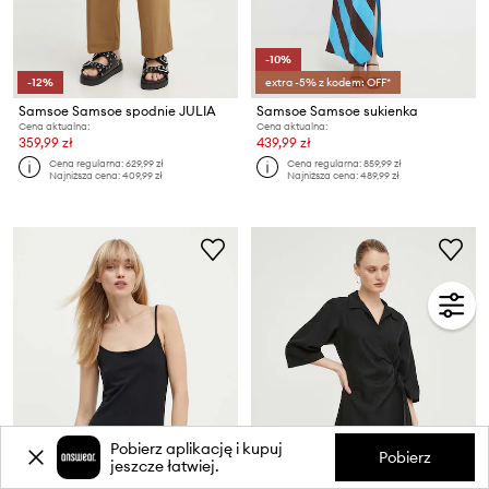
-10%
-12%
extra -5% z kodem: OFF*
Samsoe Samsoe spodnie JULIA
Samsoe Samsoe sukienka
Cena aktualna:
Cena aktualna:
359,99 zł
439,99 zł
Cena regularna:
629,99 zł
Cena regularna:
859,99 zł
Najniższa cena:
409,99 zł
Najniższa cena:
489,99 zł
Pobierz aplikację i kupuj
Pobierz
jeszcze łatwiej.