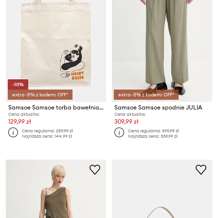
-10%
extra -5% z kodem: OFF*
extra -5% z kodem: OFF*
Samsoe Samsoe torba bawełniana SAHEART
Samsoe Samsoe spodnie JULIA
Cena aktualna:
Cena aktualna:
129,99 zł
309,99 zł
Cena regularna:
259,99 zł
Cena regularna:
599,99 zł
Najniższa cena:
144,99 zł
Najniższa cena:
339,99 zł