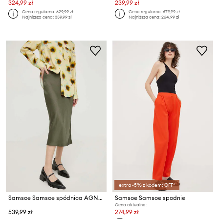
324,99 zł
239,99 zł
Cena regularna:
629,99 zł
Cena regularna:
679,99 zł
Najniższa cena:
359,99 zł
Najniższa cena:
264,99 zł
extra -5% z kodem: OFF*
Samsoe Samsoe spódnica AGNETA
Samsoe Samsoe spodnie
Cena aktualna:
539,99 zł
274,99 zł