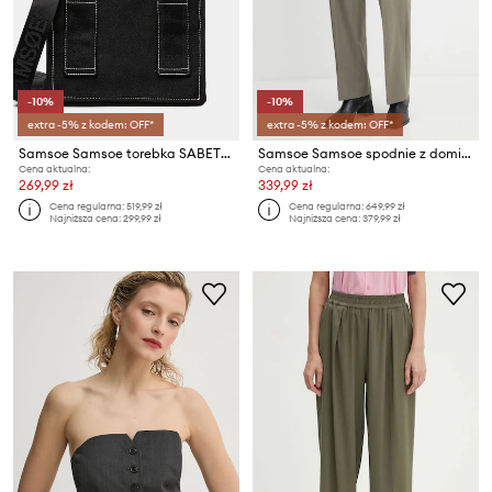
-10%
-10%
extra -5% z kodem: OFF*
extra -5% z kodem: OFF*
Samsoe Samsoe torebka SABETTYS
Samsoe Samsoe spodnie z domieszką wełny SATOVE
Cena aktualna:
Cena aktualna:
269,99 zł
339,99 zł
Cena regularna:
519,99 zł
Cena regularna:
649,99 zł
Najniższa cena:
299,99 zł
Najniższa cena:
379,99 zł