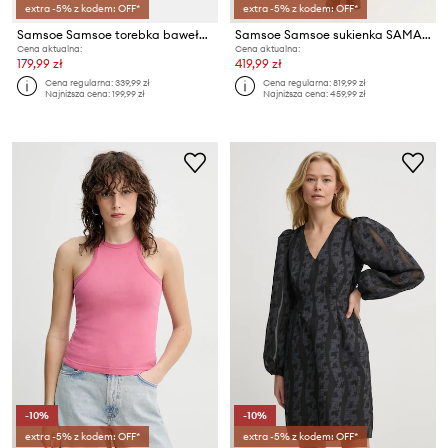
extra -5% z kodem: OFF*
extra -5% z kodem: OFF*
Samsoe Samsoe torebka bawełniana SALUCCA
Samsoe Samsoe sukienka SAMADDA
Cena aktualna:
Cena aktualna:
179,99 zł
419,99 zł
Cena regularna:
339,99 zł
Cena regularna:
819,99 zł
Najniższa cena:
199,99 zł
Najniższa cena:
459,99 zł
-10%
-10%
extra -5% z kodem: OFF*
extra -5% z kodem: OFF*