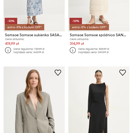
-10%
-10%
extra -5% z kodem: OFF*
extra -5% z kodem: OFF*
Samsoe Samsoe sukienka SASAGE
Samsoe Samsoe spódnica SANETTIE
Cena aktualna:
Cena aktualna:
419,99 zł
314,99 zł
Cena regularna:
729,99 zł
Cena regularna:
559,99 zł
Najniższa cena:
469,99 zł
Najniższa cena:
349,99 zł