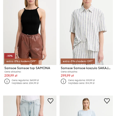
-10%
extra -5% z kodem: OFF*
extra -5% z kodem: OFF*
Samsoe Samsoe top SAMONA
Samsoe Samsoe koszula SAKAJA
Cena aktualna:
Cena aktualna:
209,99 zł
299,99 zł
Cena regularna:
369,99 zł
Cena regularna:
519,99 zł
Najniższa cena:
234,99 zł
Najniższa cena:
314,99 zł