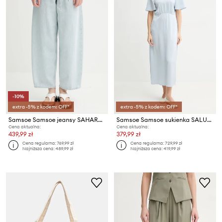
-10%
extra -5% z kodem: OFF*
extra -5% z kodem: OFF*
Samsoe Samsoe jeansy SAHARPER
Samsoe Samsoe sukienka SALUCINDY
Cena aktualna:
Cena aktualna:
439,99 zł
379,99 zł
Cena regularna:
769,99 zł
Cena regularna:
729,99 zł
Najniższa cena:
489,99 zł
Najniższa cena:
419,99 zł