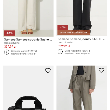
-10%
extra -5% z kodem: OFF*
-34%
Samsoe Samsoe jeansy SASHELLY
Samsoe Samsoe spodnie Sashelly
Cena aktualna:
Cena aktualna:
529,99 zł
339,99 zł
Cena regularna:
989,99 zł
Cena regularna:
749,99 zł
Najniższa cena:
589,99 zł
Najniższa cena:
519,99 zł