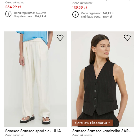
Cena aktualna:
Cena aktualna:
254,99 zł
139,99 zł
Cena regularna:
469,99 zł
Cena regularna:
249,99 zł
Najniższa cena:
284,99 zł
Najniższa cena:
169,99 zł
extra -5% z kodem: OFF*
Samsoe Samsoe spodnie JULIA
Samsoe Samsoe kamizelka SARAMONA
Cena aktualna:
Cena aktualna: