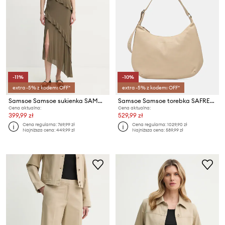
-11%
-10%
extra -5% z kodem: OFF*
extra -5% z kodem: OFF*
Samsoe Samsoe sukienka SAMOENA
Samsoe Samsoe torebka SAFREJA
Cena aktualna:
Cena aktualna:
399,99 zł
529,99 zł
Cena regularna:
769,99 zł
Cena regularna:
1029,90 zł
Najniższa cena:
449,99 zł
Najniższa cena:
589,99 zł