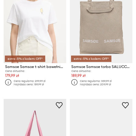
extra -5% z kodem: OFF*
extra -5% z kodem: OFF*
Samsoe Samsoe t-shirt bawełniany SACAMINO
Samsoe Samsoe torba SALUCCA
Cena aktualna:
Cena aktualna:
179,99 zł
189,99 zł
Cena regularna:
299,99 zł
Cena regularna:
339,99 zł
Najniższa cena:
189,99 zł
Najniższa cena:
209,99 zł