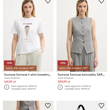
-10%
-10%
extra -5% z kodem: OFF*
extra -5% z kodem: OFF*
Samsoe Samsoe t-shirt bawełniany SACAMINO
Samsoe Samsoe kamizelka SARUMA
Cena aktualna:
Cena aktualna:
169,99 zł
359,99 zł
Cena regularna:
299,99 zł
Cena regularna:
649,99 zł
Najniższa cena:
189,99 zł
Najniższa cena:
399,99 zł