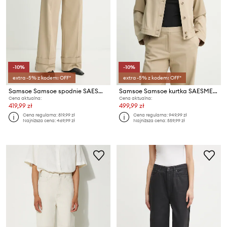
-10%
-10%
extra -5% z kodem: OFF*
extra -5% z kodem: OFF*
Samsoe Samsoe spodnie SAESMELLA
Samsoe Samsoe kurtka SAESMELLA
Cena aktualna:
Cena aktualna:
419,99 zł
499,99 zł
Cena regularna:
819,99 zł
Cena regularna:
949,99 zł
Najniższa cena:
469,99 zł
Najniższa cena:
559,99 zł