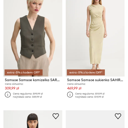
extra -5% z kodem: OFF*
extra -5% z kodem: OFF*
Samsoe Samsoe kamizelka SARAMONA
Samsoe Samsoe sukienka SAHIRA
Cena aktualna:
Cena aktualna:
309,99 zł
469,99 zł
Cena regularna:
599,99 zł
Cena regularna:
819,99 zł
Najniższa cena:
339,99 zł
Najniższa cena:
519,99 zł