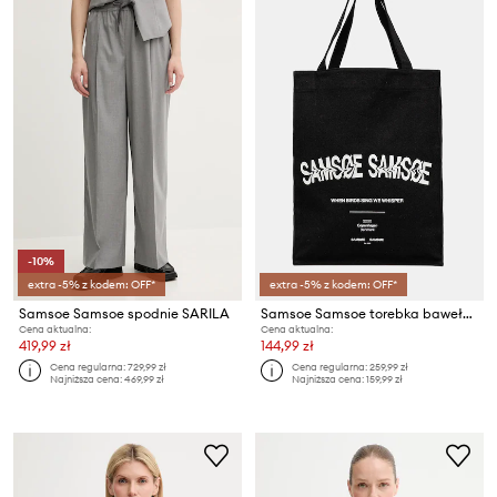
-10%
extra -5% z kodem: OFF*
extra -5% z kodem: OFF*
Samsoe Samsoe spodnie SARILA
Samsoe Samsoe torebka bawełniana SAPRINT
Cena aktualna:
Cena aktualna:
419,99 zł
144,99 zł
Cena regularna:
729,99 zł
Cena regularna:
259,99 zł
Najniższa cena:
469,99 zł
Najniższa cena:
159,99 zł