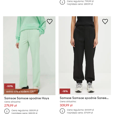
Cena regularna:
799,99 zł
Najniższa cena:
289,99 zł
-50%
-18%
extra -5% z kodem: OFF*
Samsoe Samsoe spodnie Saneem
Samsoe Samsoe spodnie Hoys
Cena aktualna:
Cena aktualna:
309,99 zł
279,99 zł
Cena regularna:
549,99 zł
Cena regularna:
559,99 zł
Najniższa cena:
379,99 zł
Najniższa cena:
559,99 zł