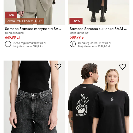
-10%
extra -5% z kodem: OFF*
-42%
Samsoe Samsoe marynarka SAKITRA
Samsoe Samsoe sukienka SAALBA
Cena aktualna:
Cena aktualna:
669,99 zł
589,99 zł
Cena regularna:
1289,90 zł
Cena regularna:
1029,90 zł
Najniższa cena:
749,99 zł
Najniższa cena:
1029,90 zł