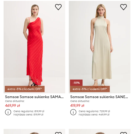
-10%
extra -5% z kodem: OFF*
extra -5% z kodem: OFF*
Samsoe Samsoe sukienka SAMARINA
Samsoe Samsoe sukienka SANETTLE
Cena aktualna:
Cena aktualna:
469,99 zł
419,99 zł
Cena regularna:
819,99 zł
Cena regularna:
729,99 zł
Najniższa cena:
519,99 zł
Najniższa cena:
469,99 zł