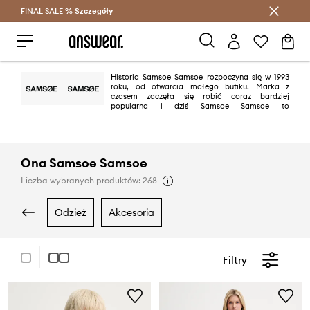
FINAL SALE %
Szczegóły
Oszczędzaj z Answear Club >
Historia Samsoe Samsoe rozpoczyna się w 1993
roku, od otwarcia małego butiku. Marka z
czasem zaczęła się robić coraz bardziej
popularna i dziś Samsoe Samsoe to
międzynarodowy dom mody. Kolekcje przez nich tworzone to kwintesencja
mody ulicznej rodem z Kopenhagi oraz skandynawskiego minimalizmu.
Ona Samsoe Samsoe
Liczba wybranych produktów: 268
odzież
akcesoria
Filtry