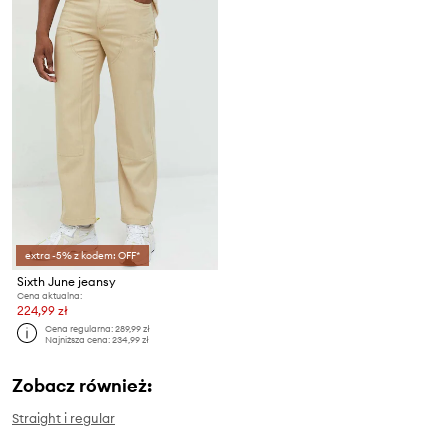
extra -5% z kodem: OFF*
Sixth June jeansy
Cena aktualna:
224,99 zł
Cena regularna:
289,99 zł
Najniższa cena:
234,99 zł
Zobacz również:
Straight i regular