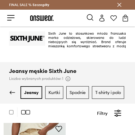
FINAL SALE %
Szczegóły
Oszczędzaj z Answear Club >
Sixth June to stosunkowo młoda francuska
marka odzieżowa, skierowana do ludzi
niebojących się wyróżniać. Brand oferuje
mieszankę komfortowego streetwearu z modą
high fashion, przez co projekty Sixth June zaskakują oryginalnością.
Jeansy męskie Sixth June
Liczba wybranych produktów: 1
jeansy
kurtki
spodnie
t-shirty i polo
Filtry