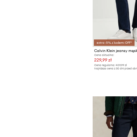
extra -5% z kodem: OFF*
Calvin Klein jeansy męs
Cena aktualna:
229,99 zł
Cena regularna:
409,99 zł
Najniższa cena z 30 dni przed obn