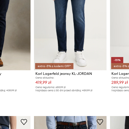
-15%
extra -5% z kodem: OFF*
extra -5% 
y
Karl Lagerfeld jeansy KL-JORDAN
Karl Lager
Cena aktualna:
Cena aktualna
419,99 zł
289,99 zł
Cena regularna:
659,99 zł
Cena regularn
iżką:
439,99 zł
Najniższa cena z 30 dni przed obniżką:
459,99 zł
Najniższa cena