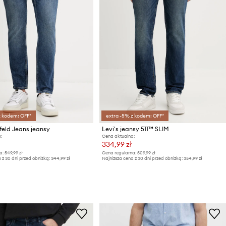
z kodem: OFF*
extra -5% z kodem: OFF*
feld Jeans jeansy
Levi's jeansy 511™ SLIM
:
Cena aktualna:
334,99 zł
a:
549,99 zł
Cena regularna:
509,99 zł
 z 30 dni przed obniżką:
344,99 zł
Najniższa cena z 30 dni przed obniżką:
354,99 zł