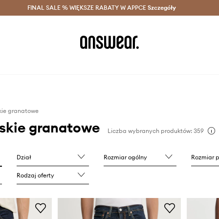
szczędzaj z Answear Club >
FINAL SALE % WIĘKSZE RABATY W APPCE
Dostawa nawet w 24h >
Szczegóły
News
kie granatowe
skie granatowe
Liczba wybranych produktów: 359
Dział
Rozmiar ogólny
Rozmiar 
Rodzaj oferty