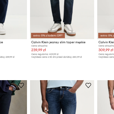
extra -5% z kodem: OFF*
extra -5% 
kie
Calvin Klein jeansy slim taper męskie
Calvin Kle
Cena aktualna:
Cena aktualna
239,99 zł
309,99 zł
Cena regularna:
409,99 zł
Cena regularn
iżką:
239,99 zł
Najniższa cena z 30 dni przed obniżką:
254,99 zł
Najniższa cena