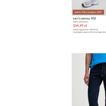
extra -5% z kodem: OFF*
Levi's jeansy 502
Cena aktualna:
334,99 zł
Cena regularna:
469,99 zł
Najniższa cena z 30 dni przed obn