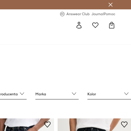
letter >
Regularne nowości >
Answear Club
Journal
Pomoc
producenta
Marka
Kolor