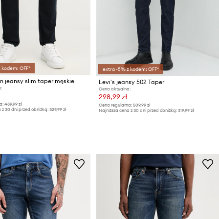
z kodem: OFF*
extra -5% z kodem: OFF*
in jeansy slim taper męskie
Levi's jeansy 502 Taper
:
Cena aktualna:
298,99 zł
a:
489,99 zł
Cena regularna:
509,99 zł
 z 30 dni przed obniżką:
329,99 zł
Najniższa cena z 30 dni przed obniżką:
319,99 zł