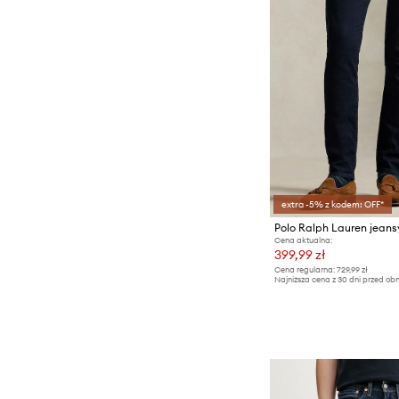
extra -5% z kodem: OFF*
Polo Ralph Lauren jeans
Cena aktualna:
399,99 zł
Cena regularna:
729,99 zł
Najniższa cena z 30 dni przed obn