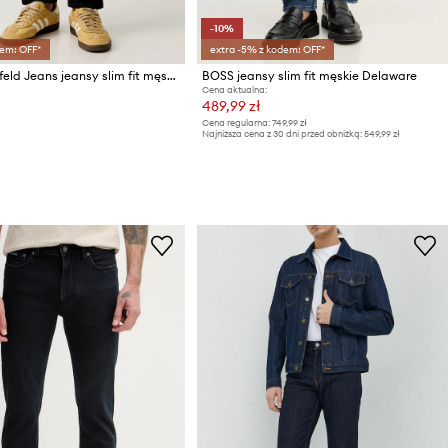
-10%
em: OFF*
extra -5% z kodem: OFF*
Karl Lagerfeld Jeans jeansy slim fit męskie
BOSS jeansy slim fit męskie Delaware
Cena aktualna:
489,99 zł
Cena regularna:
749,99 zł
Najniższa cena z 30 dni przed obniżką:
549,99 zł