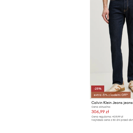
-25%
extra -5% z kodem: OFF*
Calvin Klein Jeans jeans
Cena aktualna:
306,99 zł
Cena regularna:
409,99 zł
Najniższa cena z 30 dni przed obn