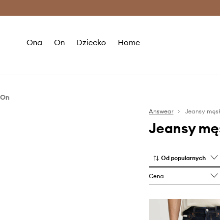
Premium Fashion Benefits >
O
Ona
On
Dziecko
Home
On
Odzież
Answear
Jeansy męs
Jeansy mę
Jeansy
Od popularnych
Cena