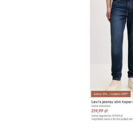
extra -5% z kodem: OFF*
Cena aktualna:
219,99 zł
Cena regularna:
379,99 zł
Najniższa cena z 30 dni przed obn