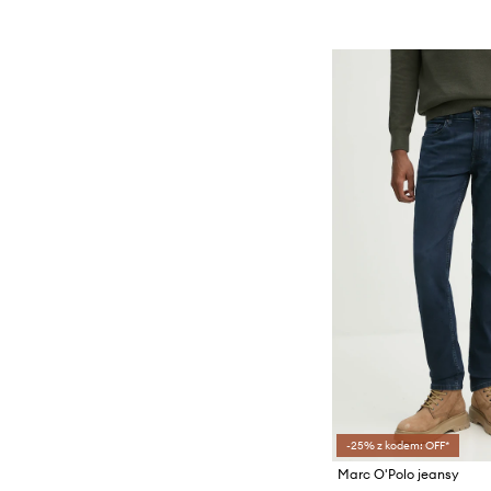
-25% z kodem: OFF*
Marc O'Polo jeansy