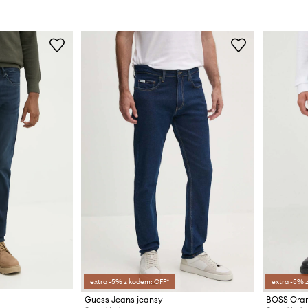
extra -5% z kodem: OFF*
extra -5% 
Guess Jeans jeansy