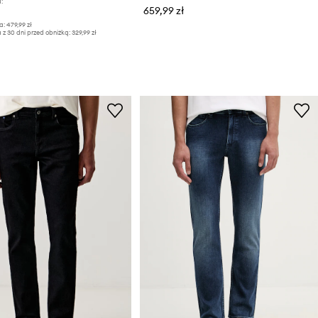
:
659,99 zł
a:
479,99 zł
 z 30 dni przed obniżką:
329,99 zł