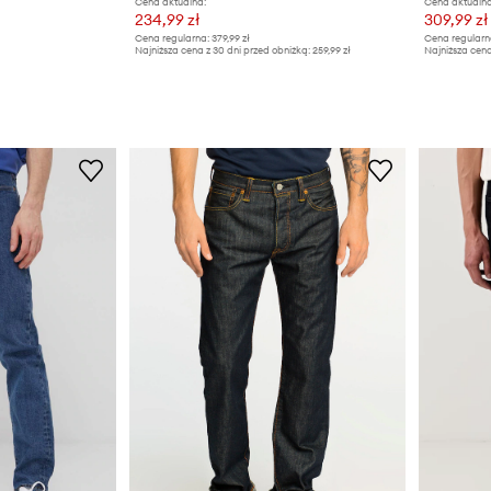
Cena aktualna:
Cena aktualna
234,99 zł
309,99 zł
Cena regularna:
379,99 zł
Cena regularn
Najniższa cena z 30 dni przed obniżką:
259,99 zł
Najniższa cena