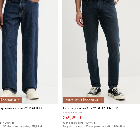
z kodem: OFF*
extra -5% z kodem: OFF*
ansy męskie 578™ BAGGY
Levi's jeansy 512™ SLIM TAPER
:
Cena aktualna:
269,99 zł
a:
459,99 zł
Cena regularna:
459,99 zł
 z 30 dni przed obniżką:
319,99 zł
Najniższa cena z 30 dni przed obniżką:
284,99 zł