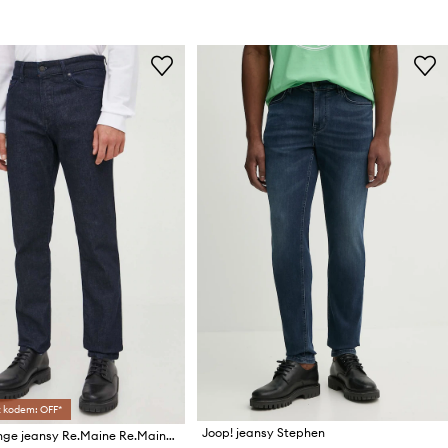
z kodem: OFF*
Joop! jeansy Stephen
BOSS Orange jeansy Re.Maine Re.Maine BC-C