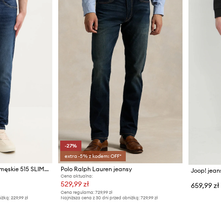
-27%
extra -5% z kodem: OFF*
Levi's jeansy slim taper męskie 515 SLIM FIT STRAIGHT
Polo Ralph Lauren jeansy
Joop! jean
Cena aktualna:
529,99 zł
659,99 zł
Cena regularna:
729,99 zł
iżką:
229,99 zł
Najniższa cena z 30 dni przed obniżką:
729,99 zł