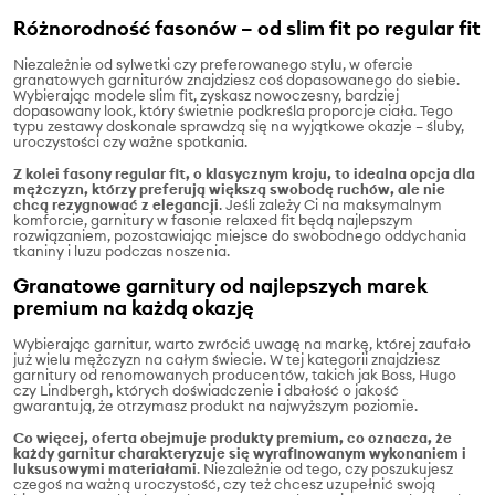
Różnorodność fasonów – od slim fit po regular fit
Niezależnie od sylwetki czy preferowanego stylu, w ofercie
granatowych garniturów znajdziesz coś dopasowanego do siebie.
Wybierając modele slim fit, zyskasz nowoczesny, bardziej
dopasowany look, który świetnie podkreśla proporcje ciała. Tego
typu zestawy doskonale sprawdzą się na wyjątkowe okazje – śluby,
uroczystości czy ważne spotkania.
Z kolei fasony regular fit, o klasycznym kroju, to idealna opcja dla
mężczyzn, którzy preferują większą swobodę ruchów, ale nie
chcą rezygnować z elegancji
. Jeśli zależy Ci na maksymalnym
komforcie, garnitury w fasonie relaxed fit będą najlepszym
rozwiązaniem, pozostawiając miejsce do swobodnego oddychania
tkaniny i luzu podczas noszenia.
Granatowe garnitury od najlepszych marek
premium na każdą okazję
Wybierając garnitur, warto zwrócić uwagę na markę, której zaufało
już wielu mężczyzn na całym świecie. W tej kategorii znajdziesz
garnitury od renomowanych producentów, takich jak Boss, Hugo
czy Lindbergh, których doświadczenie i dbałość o jakość
gwarantują, że otrzymasz produkt na najwyższym poziomie.
Co więcej, oferta obejmuje produkty premium, co oznacza, że
każdy garnitur charakteryzuje się wyrafinowanym wykonaniem i
luksusowymi materiałami
. Niezależnie od tego, czy poszukujesz
czegoś na ważną uroczystość, czy też chcesz uzupełnić swoją