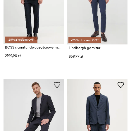
-25% z kodem: OFF*
-25% z kodem: OFF*
BOSS garnitur dwuczęściowy męski wełniany H-Huge-2Pcs-263
Lindbergh garnitur
2199,90 zł
859,99 zł