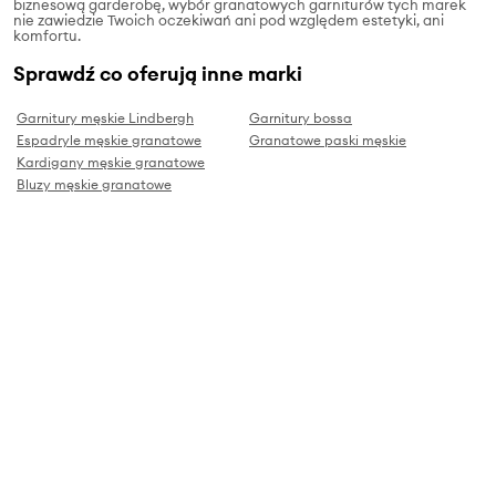
biznesową garderobę, wybór granatowych garniturów tych marek
nie zawiedzie Twoich oczekiwań ani pod względem estetyki, ani
komfortu.
Sprawdź co oferują inne marki
Garnitury męskie Lindbergh
Garnitury bossa
Espadryle męskie granatowe
Granatowe paski męskie
Kardigany męskie granatowe
Bluzy męskie granatowe