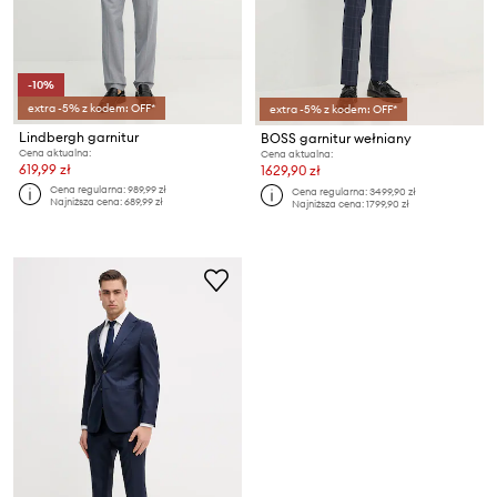
-10%
extra -5% z kodem: OFF*
extra -5% z kodem: OFF*
Lindbergh garnitur
BOSS garnitur wełniany
Cena aktualna:
Cena aktualna:
619,99 zł
1629,90 zł
Cena regularna:
989,99 zł
Cena regularna:
3499,90 zł
Najniższa cena:
689,99 zł
Najniższa cena:
1799,90 zł