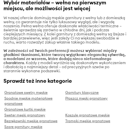
Wybór materiałów – wełna na pierwszym
miejscu, ale możliwości jest więcej
W naszej ofercie dominują męskie garnitury z wełny lub z domieszką
wełny, co gwarantuje nie tylko luksusowy wygląd, ale i wygodę
noszenia. Pełna wełna oferuje doskonałe właściwości termiczne –
świetnie sprawdza się zarówno w chłodne dni, jak i podczas
cieplejszych miesięcy. Z kolei garnitury z domieszką wełny są lżejsze i
bardziej przewiewne, więc jeśli zależy Ci na większej swobodzie w
ruchu, warto rozważyć zakup właśnie takiego modelu.
W zależności od Twoich preferencji możesz wybierać między
gładkimi tkaninami, które tworzą wyjątkowo elegancką sylwetkę,
a modelami ze wzorem, które dodają nieco nieformalnego
charakteru
. Każdy z modeli wyróżnia się doskonałym wykończeniem
i dbałością o najmniejszy detal – od precyzyjnych szwów po
starannie wykonane podszewki.
Sprawdź też inne kategorie
Granatowe swetry męskie
Garnitury klasyczne
Spodnie męskie materiałowe
Płaszcz męski granatowy
granatowe
Granatowe kurtki męskie
Sweter męski granatowy
Koszule granatowe męskie
Bezrękawniki męskie granatowe
Trampki męskie granatowe
Szare garnitury męskie