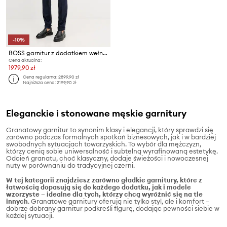
-10%
BOSS garnitur z dodatkiem wełny C-Huge-2pcs-261
Cena aktualna:
1979,90 zł
Cena regularna:
2899,90 zł
Najniższa cena:
2199,90 zł
Eleganckie i stonowane męskie garnitury
Granatowy garnitur to synonim klasy i elegancji, który sprawdzi się
zarówno podczas formalnych spotkań biznesowych, jak i w bardziej
swobodnych sytuacjach towarzyskich. To wybór dla mężczyzn,
którzy cenią sobie uniwersalność i subtelną wyrafinowaną estetykę.
Odcień granatu, choć klasyczny, dodaje świeżości i nowoczesnej
nuty w porównaniu do tradycyjnej czerni.
W tej kategorii znajdziesz zarówno gładkie garnitury, które z
łatwością dopasują się do każdego dodatku, jak i modele
wzorzyste – idealne dla tych, którzy chcą wyróżnić się na tle
innych
. Granatowe garnitury oferują nie tylko styl, ale i komfort –
dobrze dobrany garnitur podkreśli figurę, dodając pewności siebie w
każdej sytuacji.