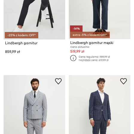
-16%
extra -5% z kodem: OFF*
-25% z kodem: OFF*
Lindbergh garnitur męski
Lindbergh garnitur
Cena aktualna:
519,99 zł
859,99 zł
Cena regularna:
989,99 zł
Najniższa cena:
619,99 zł