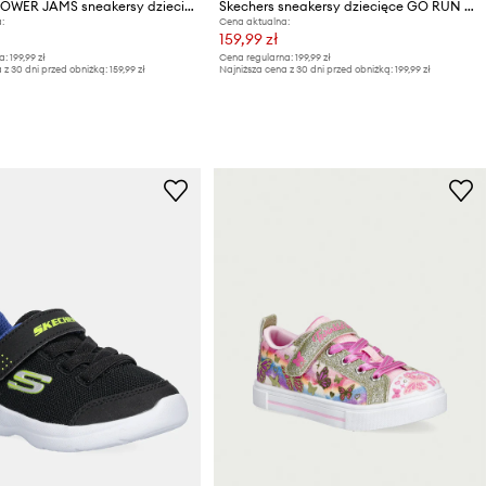
Skechers POWER JAMS sneakersy dziecięce
Skechers sneakersy dziecięce GO RUN 600 - SHIMMER SPEEDER
:
Cena aktualna:
159,99 zł
a:
199,99 zł
Cena regularna:
199,99 zł
 z 30 dni przed obniżką:
159,99 zł
Najniższa cena z 30 dni przed obniżką:
199,99 zł