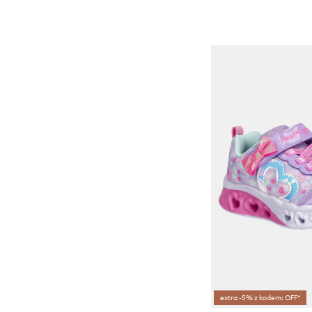
extra -5% z kodem: OFF*