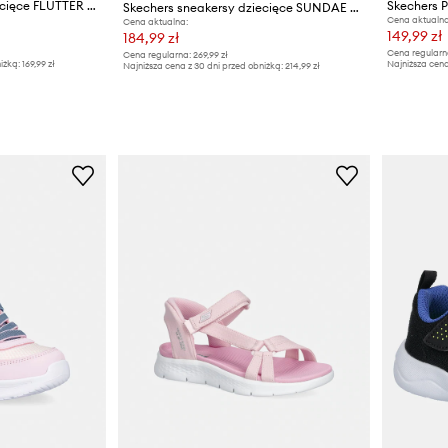
Skechers sneakersy dziecięce FLUTTER HEART LIGHTS
Skechers sneakersy dziecięce SUNDAE SWEETIES
Cena aktualna
Cena aktualna:
149,99 zł
184,99 zł
Cena regularn
Cena regularna:
269,99 zł
iżką:
169,99 zł
Najniższa cena
Najniższa cena z 30 dni przed obniżką:
214,99 zł