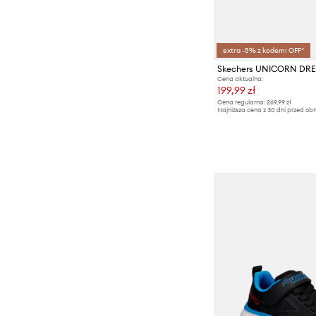
extra -5% z kodem: OFF*
Cena aktualna:
199,99 zł
Cena regularna:
269,99 zł
Najniższa cena z 30 dni przed obn