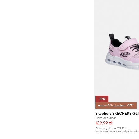
-10%
extra -5% z kodem: OFF*
Cena aktualna:
129,99 zł
Cena regularna:
179,99 zł
Najniższa cena z 30 dni przed obn