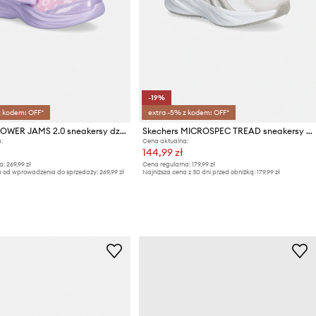
-19%
z kodem: OFF*
extra -5% z kodem: OFF*
Skechers POWER JAMS 2.0 sneakersy dziecięce
Skechers MICROSPEC TREAD sneakersy dziecięce
:
Cena aktualna:
144,99 zł
a:
269,99 zł
Cena regularna:
179,99 zł
a od wprowadzenia do sprzedaży:
269,99 zł
Najniższa cena z 30 dni przed obniżką:
179,99 zł