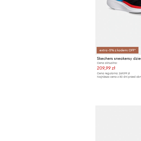
extra -5% z kodem: OFF*
Cena aktualna:
209,99 zł
Cena regularna:
269,99 zł
Najniższa cena z 30 dni przed obn