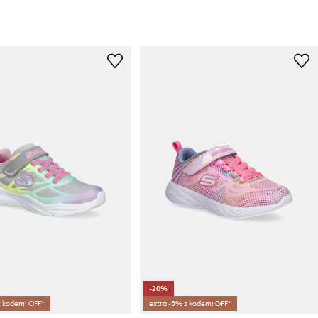
-20%
z kodem: OFF*
extra -5% z kodem: OFF*