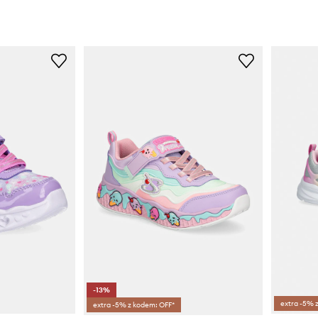
-13%
extra -5% 
extra -5% z kodem: OFF*