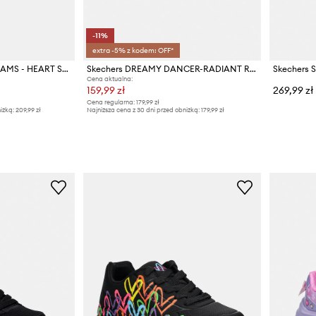
-11%
extra -5% z kodem: OFF*
Skechers UNICORN DREAMS - HEART SPARKL sneakersy dziecięce
Skechers DREAMY DANCER-RADIANT ROGUE sneakersy dziecięce
Skechers S
Cena aktualna:
159,99 zł
269,99 zł
Cena regularna:
179,99 zł
iżką:
209,99 zł
Najniższa cena z 30 dni przed obniżką:
179,99 zł