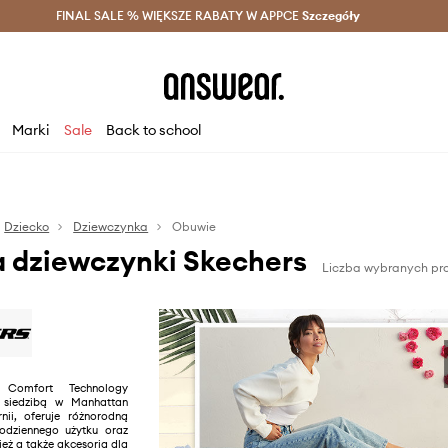
szczędzaj z Answear Club >
FINAL SALE % WIĘKSZE RABATY W APPCE
Dostawa nawet w 24h >
Szczegóły
News
Marki
Sale
Back to school
Dziecko
Dziewczynka
Obuwie
a dziewczynki Skechers
Liczba wybranych pro
 Comfort Technology
iedzibą w Manhattan
nii, oferuje różnorodną
dziennego użytku oraz
eż a także akcesoria dla