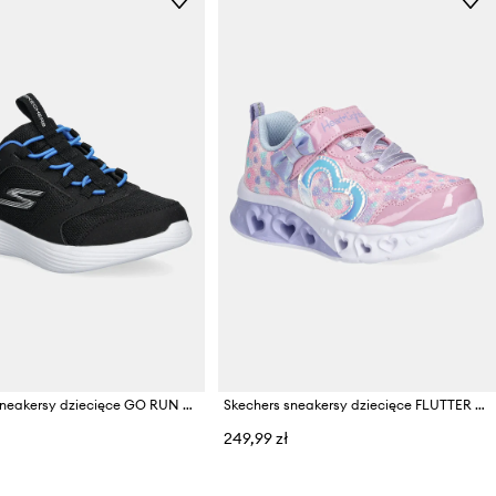
Skechers sneakersy dziecięce GO RUN 400 V2 - TURBO - BRISK
Skechers sneakersy dziecięce FLUTTER HEART LIGHTS
249,99 zł