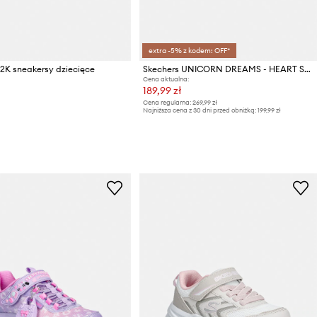
extra -5% z kodem: OFF*
2K sneakersy dziecięce
Skechers UNICORN DREAMS - HEART SPARKL sneakersy dziecięce
Cena aktualna:
189,99 zł
Cena regularna:
269,99 zł
Najniższa cena z 30 dni przed obniżką:
199,99 zł