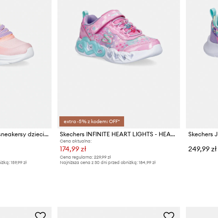
extra -5% z kodem: OFF*
Skechers POWER JAMS sneakersy dziecięce
Skechers INFINITE HEART LIGHTS - HEART sneakersy dziecięce
Cena aktualna:
174,99 zł
249,99 zł
Cena regularna:
229,99 zł
iżką:
159,99 zł
Najniższa cena z 30 dni przed obniżką:
184,99 zł