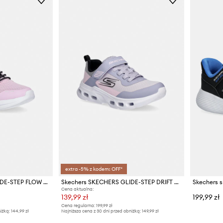
extra -5% z kodem: OFF*
Skechers SKECHERS GLIDE-STEP FLOW sneakersy dziecięce
Skechers SKECHERS GLIDE-STEP DRIFT sneakersy dziecięce
Cena aktualna:
139,99 zł
199,99 zł
Cena regularna:
199,99 zł
iżką:
144,99 zł
Najniższa cena z 30 dni przed obniżką:
149,99 zł