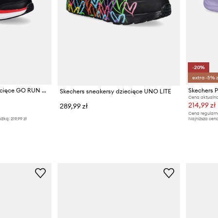
-20%
extra -5% 
Skechers sneakersy dziecięce GO RUN ELEVATE 2.0-WHERE'S MY
Skechers sneakersy dziecięce UNO LITE
Cena aktualna
214,99 zł
289,99 zł
Cena regularn
iżką:
219,99 zł
Najniższa cen