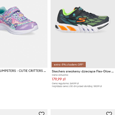
extra -5% z kodem: OFF*
Skechers JUMPSTERS - CUTIE CRITTERS sneakersy dziecięce
Skechers sneakersy dziecięce Flex-Glow Elite Vorlo
Cena aktualna:
179,99 zł
Cena regularna:
269,99 zł
Najniższa cena z 30 dni przed obniżką:
189,99 zł