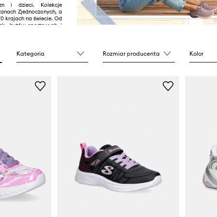
zn i dzieci. Kolekcje
tanach Zjednoczonych, a
0 krajach na świecie. Od
k, butów sportowych i
po stylowe sandały i
 w swojej ofercie posiada
wiednie do Twoich
ch potrzeb. Poczuj
Kategoria
Rozmiar producenta
Kolor
tkowania dzięki wkładce
emory Foam i wysoki
SKECHERS Gowalk i Arch