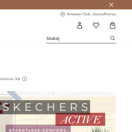
letter >
Regularne nowości >
Answear Club
Journal
Pomoc
duktów: 168