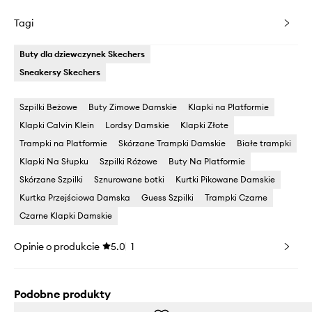
Tagi
Buty dla dziewczynek Skechers
Sneakersy Skechers
Szpilki Beżowe
Buty Zimowe Damskie
Klapki na Platformie
Klapki Calvin Klein
Lordsy Damskie
Klapki Złote
Trampki na Platformie
Skórzane Trampki Damskie
Białe trampki
Klapki Na Słupku
Szpilki Różowe
Buty Na Platformie
Skórzane Szpilki
Sznurowane botki
Kurtki Pikowane Damskie
Kurtka Przejściowa Damska
Guess Szpilki
Trampki Czarne
Czarne Klapki Damskie
Opinie o produkcie
5.0
1
Podobne produkty