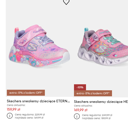
-10%
extra -5% z kodem: OFF*
extra -5% z kodem: OFF*
Skechers sneakersy dziecięce ETERNAL HEART LIGHTS
Cena aktualna:
Cena aktualna:
159,99 zł
169,99 zł
Cena regularna:
229,99 zł
Cena regularna:
249,99 zł
Najniższa cena:
169,99 zł
Najniższa cena:
189,99 zł