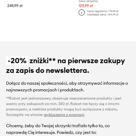
Cena aktualna:
249,99 zł
129,99 zł
Cena regularna:
179,99 zł
Najniższa cena:
144,99 zł
-20%
zniżki** na pierwsze zakupy
za zapis do newslettera.
Dołącz do naszej społeczności, aby otrzymywać informacje o
najnowszych promocjach i produktach.
**Rabat jest jednorazowy, obejmuje nieprzecenione produkty i jest
ważny przy zakupach za min. 350 zł. Rabat nie łączy się z innymi
promocjami, a niektóre produkty mogą być wyłączone z rabatu.
Szczegóły na stronie:
wykluczenia z promocji
.
Chcemy, żeby do Twojej skrzynki trafiało tylko to, co
naprawdę Cię interesuje. Powiedz, czy jest to: