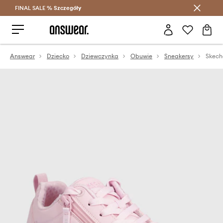
FINAL SALE %
Szczegóły
Oszczędzaj z Answear Club >
Answear
Dziecko
Dziewczynka
Obuwie
Sneakersy