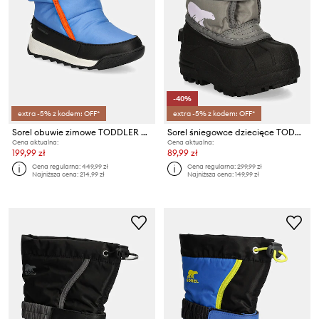
-40%
extra -5% z kodem: OFF*
extra -5% z kodem: OFF*
Sorel obuwie zimowe TODDLER WHITNEY II
Sorel śniegowce dziecięce TODDLER SNOW COMMAND
Cena aktualna:
Cena aktualna:
199,99 zł
89,99 zł
Cena regularna:
449,99 zł
Cena regularna:
299,99 zł
Najniższa cena:
214,99 zł
Najniższa cena:
149,99 zł