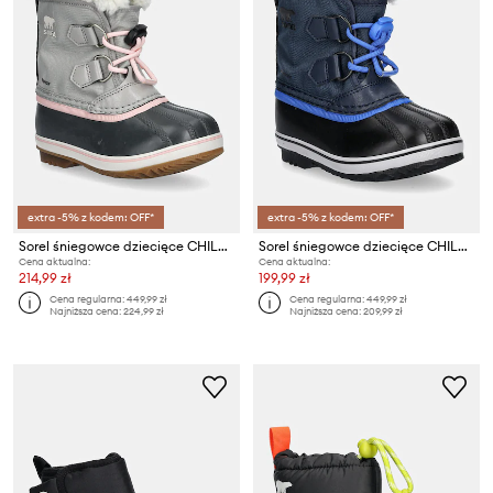
extra -5% z kodem: OFF*
extra -5% z kodem: OFF*
Sorel śniegowce dziecięce CHILDRENS YOOT PAC
Sorel śniegowce dziecięce CHILDRENS YOOT PAC
Cena aktualna:
Cena aktualna:
214,99 zł
199,99 zł
Cena regularna:
449,99 zł
Cena regularna:
449,99 zł
Najniższa cena:
224,99 zł
Najniższa cena:
209,99 zł