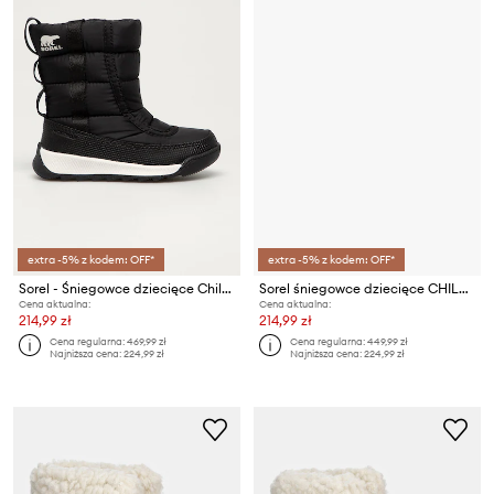
extra -5% z kodem: OFF*
extra -5% z kodem: OFF*
Sorel - Śniegowce dziecięce Childrens Whitney
Sorel śniegowce dziecięce CHILDRENS YOOT PAC
Cena aktualna:
Cena aktualna:
214,99 zł
214,99 zł
Cena regularna:
469,99 zł
Cena regularna:
449,99 zł
Najniższa cena:
224,99 zł
Najniższa cena:
224,99 zł