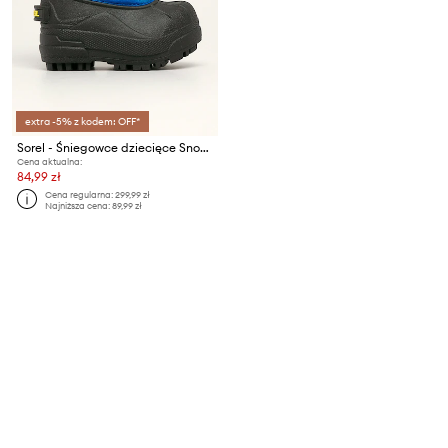
extra -5% z kodem: OFF*
Sorel - Śniegowce dziecięce Snow Commander
Cena aktualna:
84,99 zł
Cena regularna:
299,99 zł
Najniższa cena:
89,99 zł