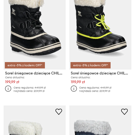
extra -5% z kodem: OFF*
extra -5% z kodem: OFF*
Sorel śniegowce dziecięce CHILDRENS YOOT PAC
Sorel śniegowce dziecięce CHILDRENS YOOT PAC
Cena aktualna:
Cena aktualna:
199,99 zł
199,99 zł
Cena regularna:
449,99 zł
Cena regularna:
449,99 zł
Najniższa cena:
209,99 zł
Najniższa cena:
209,99 zł