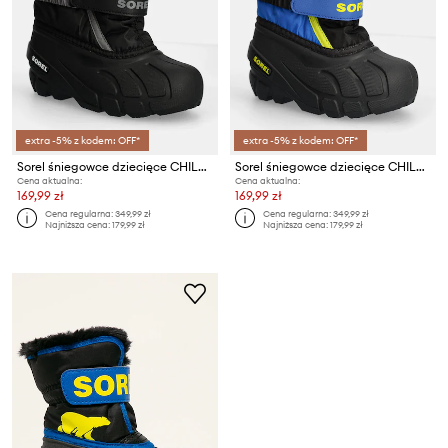
extra -5% z kodem: OFF*
extra -5% z kodem: OFF*
Sorel śniegowce dziecięce CHILDRENS FLURRY BO
Sorel śniegowce dziecięce CHILDRENS FLURRY BO
Cena aktualna:
Cena aktualna:
169,99 zł
169,99 zł
Cena regularna:
349,99 zł
Cena regularna:
349,99 zł
Najniższa cena:
179,99 zł
Najniższa cena:
179,99 zł