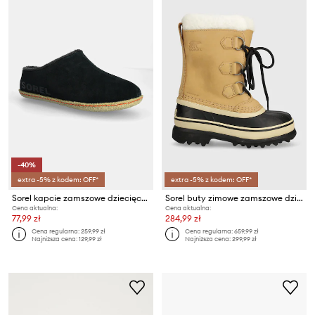
-40%
extra -5% z kodem: OFF*
extra -5% z kodem: OFF*
Sorel kapcie zamszowe dziecięce YOUTH LANNER RIDGE
Sorel buty zimowe zamszowe dziecięce 1123511
Cena aktualna:
Cena aktualna:
77,99 zł
284,99 zł
Cena regularna:
259,99 zł
Cena regularna:
659,99 zł
Najniższa cena:
129,99 zł
Najniższa cena:
299,99 zł