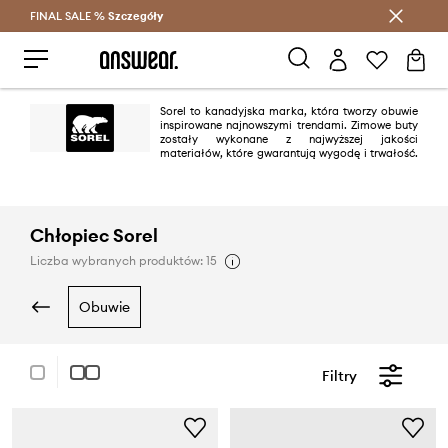
FINAL SALE %
Szczegóły
Oszczędzaj z Answear Club >
Sorel to kanadyjska marka, która tworzy obuwie
inspirowane najnowszymi trendami. Zimowe buty
zostały wykonane z najwyższej jakości
materiałów, które gwarantują wygodę i trwałość.
W ofercie marki znajdziesz śniegowce dla kobiet, mężczyzn i dzieci.
Propozycje marki idealnie nadają się na zimę: wiele modeli zostało
wyposażonych w antypoślizgowe podeszwy.
Chłopiec Sorel
Liczba wybranych produktów: 15
obuwie
Filtry