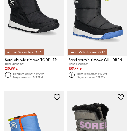
extra -5% z kodem: OFF*
extra -5% z kodem: OFF*
Sorel obuwie zimowe TODDLER WHITNEY II
Sorel obuwie zimowe CHILDRENS WHITNEY I
Cena aktualna:
Cena aktualna:
219,99 zł
189,99 zł
Cena regularna:
449,99 zł
Cena regularna:
449,99 zł
Najniższa cena:
229,99 zł
Najniższa cena:
199,99 zł