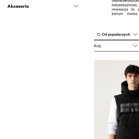
charakterys
Indywidualnoś
Akcesoria
Torebki
innowacja to 
którym marka 
Biżuteria
sukces.
Czapki i kapelusze
Kosmetyczki
Od popularnych
Nerki i saszetki
Krój
Plecaki
Portfele
Torby i walizki