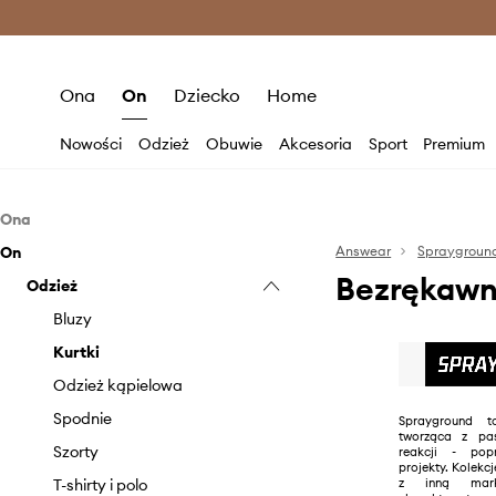
Premium Fashion Benefits >
O
Ona
On
Dziecko
Home
Nowości
Odzież
Obuwie
Akcesoria
Sport
Premium
Ona
On
Odzież
Answear
Spraygroun
Bezrękawn
Akcesoria
Odzież
Bluzy
Kurtki
Biżuteria
Bluzy
Topy i t-shirty
Czapki i kapelusze
Kurtki
Kosmetyczki
Odzież kąpielowa
Plecaki
Spodnie
Sprayground 
tworząca z pa
Portfele
Szorty
reakcji - pop
projekty. Kolekc
z inną mark
Torby i walizki
T-shirty i polo