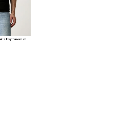
Sprayground bezrękawnik z kapturem męski