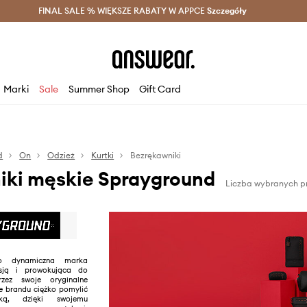
szczędzaj z Answear Club >
FINAL SALE % WIĘKSZE RABATY W APPCE
Dostawa nawet w 24h >
Szczegóły
News
Marki
Sale
Summer Shop
Gift Card
d
On
Odzież
Kurtki
Bezrękawniki
iki męskie Sprayground
Liczba wybranych pr
to dynamiczna marka
sją i prowokująca do
rzez swoje oryginalne
je brandu ciężko pomylić
ą, dzięki swojemu