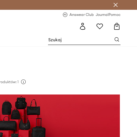
letter >
Regularne nowości >
Answear Club
Journal
Pomoc
oduktów: 1