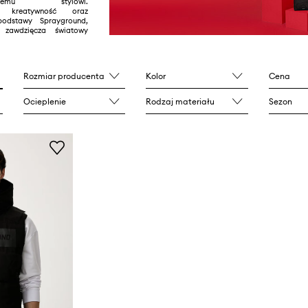
tycznemu stylowi.
ć, kreatywność oraz
podstawy Sprayground,
zawdzięcza światowy
Rozmiar producenta
Kolor
Cena
Ocieplenie
Rodzaj materiału
Sezon