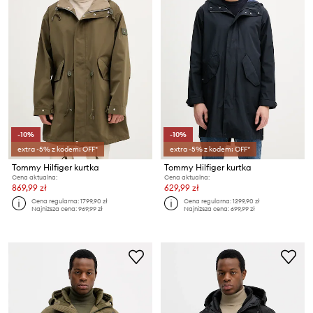
-10%
-10%
extra -5% z kodem: OFF*
extra -5% z kodem: OFF*
Tommy Hilfiger kurtka
Tommy Hilfiger kurtka
Cena aktualna:
Cena aktualna:
869,99 zł
629,99 zł
Cena regularna:
1799,90 zł
Cena regularna:
1299,90 zł
Najniższa cena:
969,99 zł
Najniższa cena:
699,99 zł