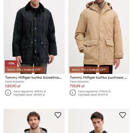
-10%
extra -5% z kodem: OFF*
extra -5% z kodem: OFF*
Tommy Hilfiger kurtka bawełniana
Tommy Hilfiger kurtka puchowa męska
Cena aktualna:
Cena aktualna:
1169,90 zł
739,99 zł
Cena regularna:
1899,90 zł
Cena regularna:
1799,90 zł
Najniższa cena:
1299,90 zł
Najniższa cena:
819,99 zł