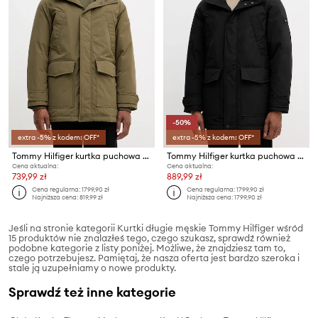
-50%
extra -5% z kodem: OFF*
extra -5% z kodem: OFF*
Tommy Hilfiger kurtka puchowa męska
Tommy Hilfiger kurtka puchowa męska
Cena aktualna:
Cena aktualna:
739,99 zł
889,99 zł
Cena regularna:
1799,90 zł
Cena regularna:
1799,90 zł
Najniższa cena:
819,99 zł
Najniższa cena:
1799,90 zł
Jeśli na stronie kategorii Kurtki długie męskie Tommy Hilfiger wśród
15 produktów nie znalazłeś tego, czego szukasz, sprawdź również
podobne kategorie z listy poniżej. Możliwe, że znajdziesz tam to,
czego potrzebujesz. Pamiętaj, że nasza oferta jest bardzo szeroka i
stale ją uzupełniamy o nowe produkty.
Sprawdź też inne kategorie