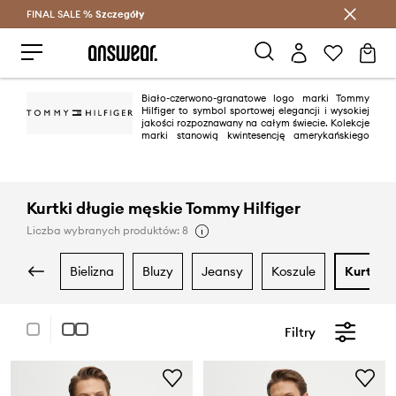
FINAL SALE %
Szczegóły
Oszczędzaj z Answear Club >
Biało-czerwono-granatowe logo marki Tommy
Hilfiger to symbol sportowej elegancji i wysokiej
jakości rozpoznawany na całym świecie. Kolekcje
marki stanowią kwintesencję amerykańskiego
stylu "preppy". To klasyka we współczesnym, modnym wydaniu. Obecne
Tommy Hilfiger to jedna z wiodących marek lifestyle’owych, mająca
ponad 1000 sklepów w 90 krajach.
Kurtki długie męskie Tommy Hilfiger
Liczba wybranych produktów: 8
bielizna
bluzy
jeansy
koszule
kurtki
Filtry