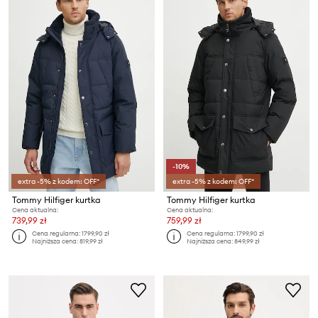
-10%
extra -5% z kodem: OFF*
extra -5% z kodem: OFF*
Tommy Hilfiger kurtka
Tommy Hilfiger kurtka
Cena aktualna:
Cena aktualna:
739,99 zł
759,99 zł
Cena regularna:
1799,90 zł
Cena regularna:
1799,90 zł
Najniższa cena:
819,99 zł
Najniższa cena:
849,99 zł