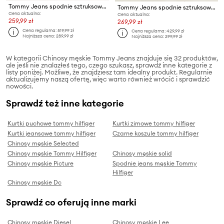
Tommy Jeans spodnie sztruksowe
Tommy Jeans spodnie sztruksowe
Cena aktualna:
Cena aktualna:
259,99 zł
269,99 zł
Cena regularna:
519,99 zł
Cena regularna:
429,99 zł
Najniższa cena:
289,99 zł
Najniższa cena:
299,99 zł
W kategorii Chinosy męskie Tommy Jeans znajduje się 32 produktów,
ale jeśli nie znalazłeś tego, czego szukasz, sprawdź inne kategorie z
listy poniżej. Możliwe, że znajdziesz tam idealny produkt. Regularnie
aktualizujemy naszą ofertę, więc warto również wrócić i sprawdzić
nowości.
Sprawdź też inne kategorie
Kurtki puchowe tommy hilfiger
Kurtki zimowe tommy hilfiger
Kurtki jeansowe tommy hilfiger
Czarne koszule tommy hilfiger
Chinosy męskie Selected
Chinosy męskie Tommy Hilfiger
Chinosy męskie solid
Chinosy męskie Picture
Spodnie jeans męskie Tommy
Hilfiger
Chinosy męskie Dc
Sprawdź co oferują inne marki
Chinosy męskie Diesel
Chinosy męskie Lee