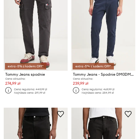
extra -5% z kodem: OFF*
extra -5% z kodem: OFF*
Tommy Jeans spodnie
Tommy Jeans - Spodnie DM0DM09595.NOS
Cena aktualna:
Cena aktualna:
274,99 zł
239,99 zł
Cena regularna:
449,99 zł
Cena regularna:
469,99 zł
Najniższa cena:
291,99 zł
Najniższa cena:
254,99 zł