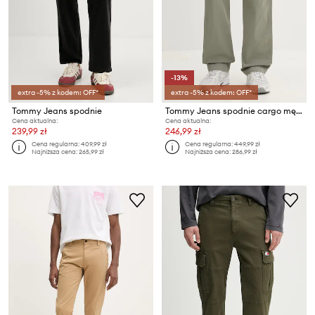
-13%
extra -5% z kodem: OFF*
extra -5% z kodem: OFF*
Tommy Jeans spodnie
Tommy Jeans spodnie cargo męskie bawełniane z elastanem
Cena aktualna:
Cena aktualna:
239,99 zł
246,99 zł
Cena regularna:
409,99 zł
Cena regularna:
449,99 zł
Najniższa cena:
265,99 zł
Najniższa cena:
286,99 zł