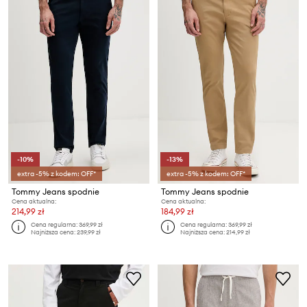
-10%
-13%
extra -5% z kodem: OFF*
extra -5% z kodem: OFF*
Tommy Jeans spodnie
Tommy Jeans spodnie
Cena aktualna:
Cena aktualna:
214,99 zł
184,99 zł
Cena regularna:
369,99 zł
Cena regularna:
369,99 zł
Najniższa cena:
239,99 zł
Najniższa cena:
214,99 zł