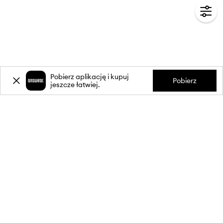
Pobierz aplikację i kupuj
Pobierz
jeszcze łatwiej.
-20%
zniżki** na pierwsze zakupy
za zapis do newslettera.