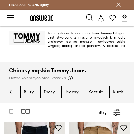
FINAL SALE %
Szczegóły
Oszczędzaj z Answear Club >
Tommy Jeans to codzienna linia Tommy Hilfiger.
Jest stworzona z myślą o młodych klientach,
znających się na modzie i ceniących sobie
wygodę dobrej jakości jeansów. W ofercie linii
znajdują się nie tylko spodnie, ale też bluzki czy bluzy, zarówno dla kobiet
jak i mężczyzn.
Chinosy męskie Tommy Jeans
Liczba wybranych produktów: 28
bluzy
dresy
jeansy
koszule
kurtki
Filtry