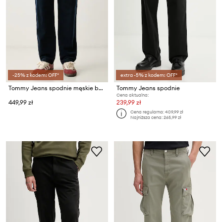
-25% z kodem: OFF*
extra -5% z kodem: OFF*
Tommy Jeans spodnie męskie bawełniane
Tommy Jeans spodnie
Cena aktualna:
449,99 zł
239,99 zł
Cena regularna:
409,99 zł
Najniższa cena:
265,99 zł