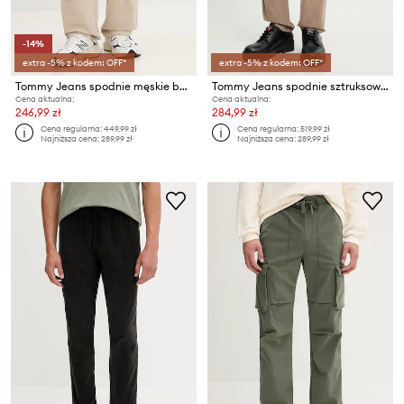
-14%
extra -5% z kodem: OFF*
extra -5% z kodem: OFF*
Tommy Jeans spodnie męskie bawełniane
Tommy Jeans spodnie sztruksowe
Cena aktualna:
Cena aktualna:
246,99 zł
284,99 zł
Cena regularna:
449,99 zł
Cena regularna:
519,99 zł
Najniższa cena:
289,99 zł
Najniższa cena:
289,99 zł