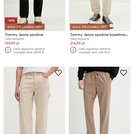
-16%
extra -5% z kodem: OFF*
extra -5% z kodem: OFF*
Tommy Jeans spodnie
Tommy Jeans spodnie bawełniane
Cena aktualna:
Cena aktualna:
199,99 zł
214,99 zł
Cena regularna:
369,99 zł
Cena regularna:
439,99 zł
Najniższa cena:
239,99 zł
Najniższa cena:
224,99 zł