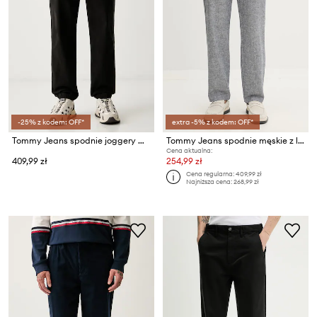
-25% z kodem: OFF*
extra -5% z kodem: OFF*
Tommy Jeans spodnie joggery męskie z bawełną
Tommy Jeans spodnie męskie z lnem
Cena aktualna:
409,99 zł
254,99 zł
Cena regularna:
409,99 zł
Najniższa cena:
268,99 zł