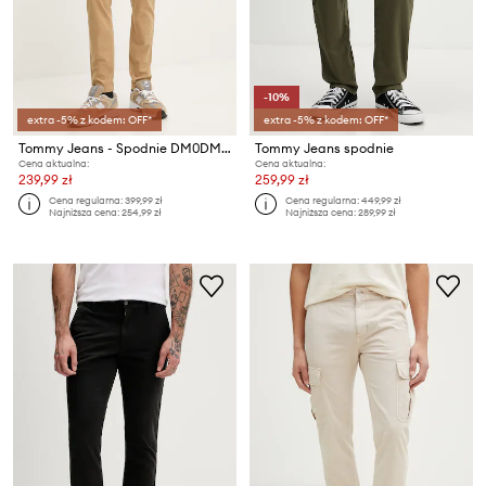
-10%
extra -5% z kodem: OFF*
extra -5% z kodem: OFF*
Tommy Jeans - Spodnie DM0DM09595.NOS
Tommy Jeans spodnie
Cena aktualna:
Cena aktualna:
239,99 zł
259,99 zł
Cena regularna:
399,99 zł
Cena regularna:
449,99 zł
Najniższa cena:
254,99 zł
Najniższa cena:
289,99 zł