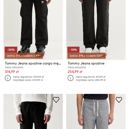
-30%
-10%
extra -5% z kodem: OFF*
extra -5% z kodem: OFF*
Tommy Jeans spodnie cargo męskie bawełniane z elastanem
Tommy Jeans spodnie
Cena aktualna:
Cena aktualna:
314,99 zł
254,99 zł
Cena regularna:
449,99 zł
Cena regularna:
519,99 zł
Najniższa cena:
449,99 zł
Najniższa cena:
284,99 zł