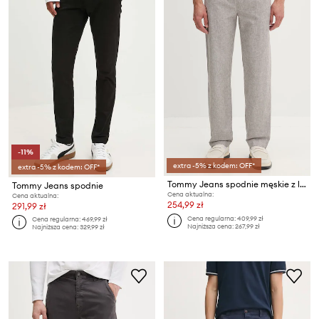
-11%
extra -5% z kodem: OFF*
extra -5% z kodem: OFF*
Tommy Jeans spodnie męskie z lnem
Tommy Jeans spodnie
Cena aktualna:
Cena aktualna:
254,99 zł
291,99 zł
Cena regularna:
409,99 zł
Cena regularna:
469,99 zł
Najniższa cena:
267,99 zł
Najniższa cena:
329,99 zł