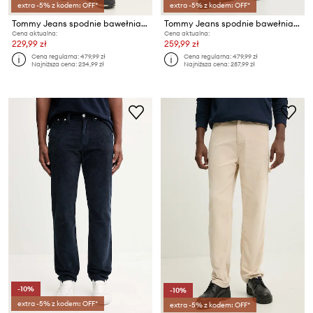
extra -5% z kodem: OFF*
extra -5% z kodem: OFF*
Tommy Jeans spodnie bawełniane
Tommy Jeans spodnie bawełniane
Cena aktualna:
Cena aktualna:
229,99 zł
259,99 zł
Cena regularna:
479,99 zł
Cena regularna:
479,99 zł
Najniższa cena:
234,99 zł
Najniższa cena:
287,99 zł
-10%
-10%
extra -5% z kodem: OFF*
extra -5% z kodem: OFF*