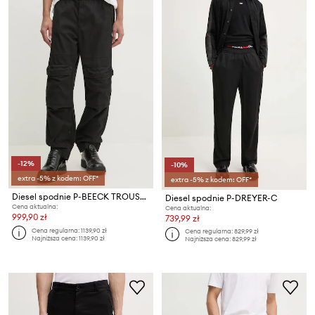
-12%
-10%
extra -5% z kodem: OFF*
extra -5% z kodem: OFF*
Diesel spodnie P-BEECK TROUSERS
Diesel spodnie P-DREYER-C
Cena aktualna:
Cena aktualna:
999,90 zł
739,99 zł
Cena regularna:
1139,90 zł
Cena regularna:
829,99 zł
Najniższa cena:
1139,90 zł
Najniższa cena:
829,99 zł