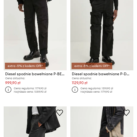
extra -5% z kodem: OFF*
extra -5% z kodem: OFF*
Diesel spodnie bawełniane P-BEECK
Diesel spodnie bawełniane P-DANZEL
Cena aktualna:
Cena aktualna:
999,90 zł
1129,90 zł
Cena regularna:
1179,90 zł
Cena regularna:
1319,90 zł
Najniższa cena:
1059,90 zł
Najniższa cena:
1179,90 zł