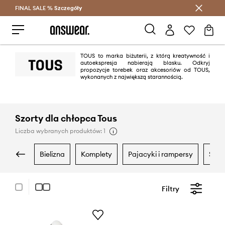
FINAL SALE %
Szczegóły
Oszczędzaj z Answear Club >
TOUS to marka biżuterii, z którą kreatywność i
autoekspresja nabierają blasku. Odkryj
propozycje torebek oraz akcesoriów od TOUS,
wykonanych z największą starannością.
Szorty dla chłopca Tous
Liczba wybranych produktów: 1
bielizna
komplety
pajacyki i rampersy
ska
Filtry