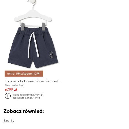
extra -5% z kodem: OFF*
Tous szorty bawełniane niemowlęce
Cena aktualna:
67,99 zł
Cena regularna:
179,99 zł
Najniższa cena:
71,99 zł
Zobacz również:
Szorty