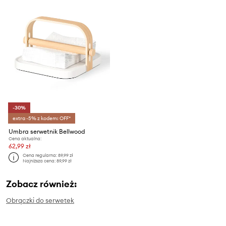
-30%
extra -5% z kodem: OFF*
Umbra serwetnik Bellwood
Cena aktualna:
62,99 zł
Cena regularna:
89,99 zł
Najniższa cena:
89,99 zł
Zobacz również:
Obrączki do serwetek