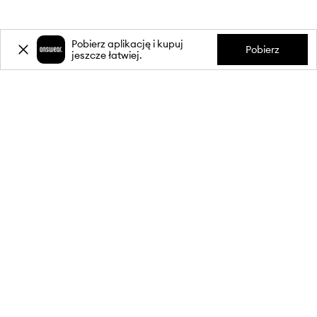
Pobierz aplikację i kupuj
Pobierz
jeszcze łatwiej.
-20%
zniżki** na pierwsze zakupy
za zapis do newslettera.
Dołącz do naszej społeczności, aby otrzymywać informacje o
najnowszych promocjach i produktach.
**Rabat jest jednorazowy, obejmuje nieprzecenione produkty i jest