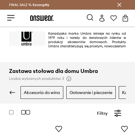
FINAL SALE %
Szczegóły
Oszczędzaj z Answear Club >
Kanadyjska marka Umbra istnieje na rynku od
1979 roku i należy do światowych liderów w
produkcji akcesoriów domowych. Produkty
Umbra charakteryzują się prostym, nowoczesnym
designem oraz funkcjonalnością. Dla brandu tworzyło już wielu uznanych
projektantów , wyznaczając światowe trendy w designie dekoracyjnym.
Zastawa stołowa dla domu Umbra
Liczba wybranych produktów: 3
akcesoria do wina
gotowanie i pieczenie
kosze
Filtry