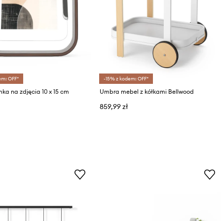
em: OFF*
-15% z kodem: OFF*
a na zdjęcia 10 x 15 cm
Umbra mebel z kółkami Bellwood
859,99 zł