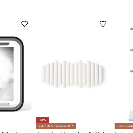
-13%
extra -5% z kodem: OFF*
-15% z kod