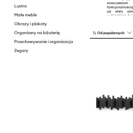
nowoczesny
Lustra
funkcjonalności
już wielu uzn
Małe meble
wyznaczając świ
dekoracyjnym.
Obrazy i plakaty
Organizery na biżuterię
Od popularnych
Przechowywanie i organizacja
Zegary