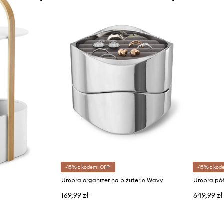
-15% z kodem: OFF*
-15% z kod
Umbra organizer na biżuterię Wavy
Umbra półk
169,99 zł
649,99 zł