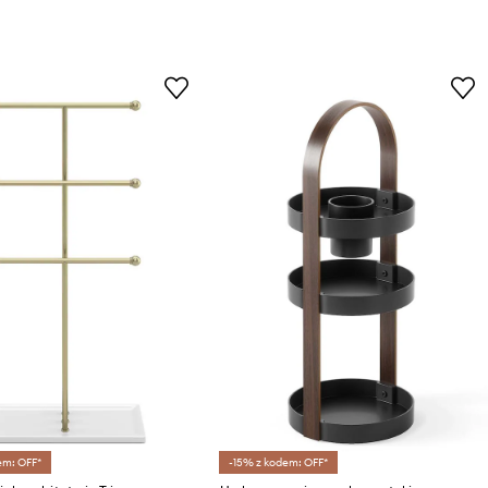
em: OFF*
-15% z kodem: OFF*