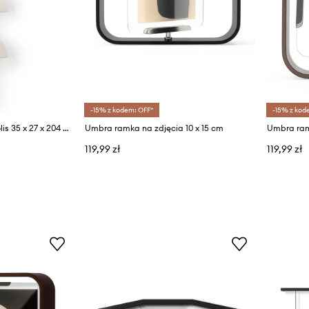
-15% z kodem: OFF*
-15% z kod
Umbra półka ścienna Solis 35 x 27 x 204 cm
Umbra ramka na zdjęcia 10 x 15 cm
Umbra ramk
119,99 zł
119,99 zł