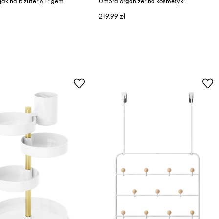
ak na biżuterię Trigem
Umbra organizer na kosmetyki
219,99 zł