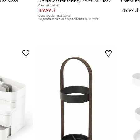
a Bellwood
Umbra wieszak ścienny Picket Rail Hook
Umbra stoj
Cena aktualna:
189,99 zł
149,99 zł
Cena regularna:
219,99 zł
Najniższa cena z 30 dni przed obniżką:
219,99 zł