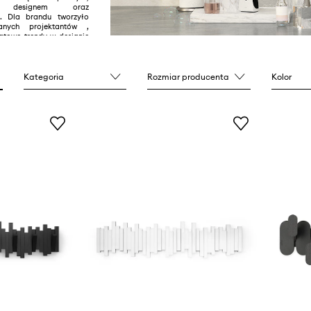
m designem oraz
ą. Dla brandu tworzyło
anych projektantów ,
atowe trendy w designie
Kategoria
Rozmiar producenta
Kolor