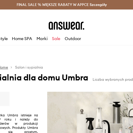
szczędzaj z Answear Club >
FINAL SALE % WIĘKSZE RABATY W APPCE
Dostawa nawet w 24h >
Szczegóły
News
style
Home SPA
Marki
Sale
Outdoor
Home
Salon i sypialnia
pialnia dla domu Umbra
Liczba wybranych prod
rka Umbra istnieje na
9 roku i należy do
iderów w produkcji
owych. Produkty Umbra
ują się prostym,