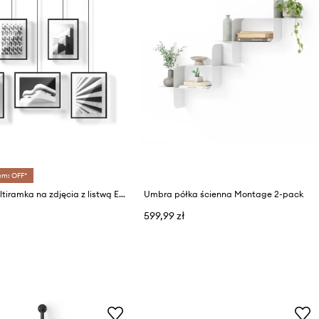
em: OFF*
Umbra multiramka na zdjęcia z listwą Exhibit
Umbra półka ścienna Montage 2-pack
599,99 zł