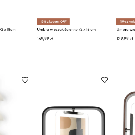
-15% z kodem: OFF*
-15% z kod
72 x 18cm
Umbra wieszak ścienny 72 x 18 cm
169,99 zł
129,99 zł