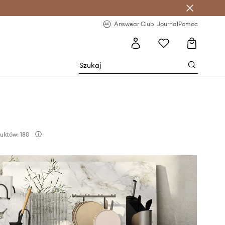
letter >
Regularne nowości >
Answear Club
Journal
Pomoc
uktów: 180