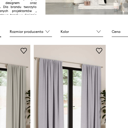
m designem oraz
ą. Dla brandu tworzyło
anych projektantów ,
atowe trendy w designie
Rozmiar producenta
Kolor
Cena