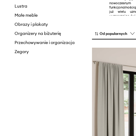
nowoczesny
Lustra
funkcjonalności
już wielu uzn
Małe meble
wyznaczając świ
dekoracyjnym.
Obrazy i plakaty
Organizery na biżuterię
Od popularnych
Przechowywanie i organizacja
Zegary