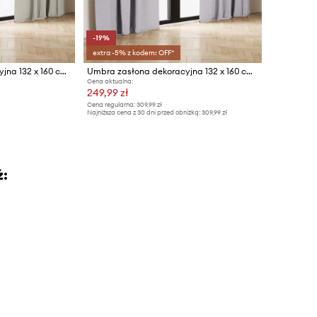
-19%
extra -5% z kodem: OFF*
Umbra zasłona dekoracyjna 132 x 160 cm 2-pack
Umbra zasłona dekoracyjna 132 x 160 cm 2-pack
Cena aktualna:
249,99 zł
Cena regularna:
309,99 zł
Najniższa cena z 30 dni przed obniżką:
309,99 zł
ż: