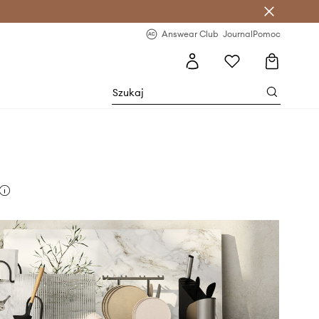
letter >
Regularne nowości >
Answear Club
Journal
Pomoc