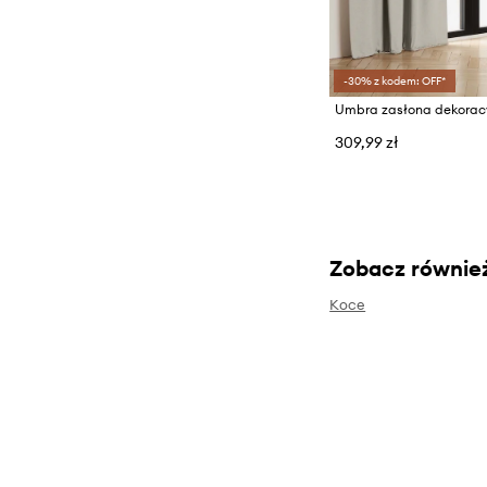
-30% z kodem: OFF*
309,99 zł
Zobacz równie
Koce