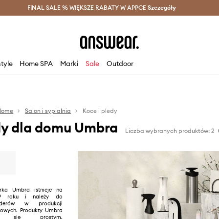
szczędzaj z Answear Club >
FINAL SALE % WIĘKSZE RABATY W APPCE
Dostawa nawet w 24h >
Szczegóły
News
style
Home SPA
Marki
Sale
Outdoor
Home
Salon i sypialnia
Koce i pledy
dy dla domu Umbra
Liczba wybranych produktów: 2
rka Umbra istnieje na
9 roku i należy do
iderów w produkcji
owych. Produkty Umbra
ują się prostym,