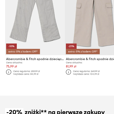
-10%
-21%
extra -5% z kodem: OFF*
extra -5% z kodem: OFF*
Abercrombie & Fitch spodnie dziecięce
Cena aktualna:
Cena aktualna:
75,99 zł
81,99 zł
Cena regularna:
259,99 zł
Cena regularna:
269,99 zł
Najniższa cena:
84,99 zł
Najniższa cena:
104,99 zł
-20%
zniżki** na pierwsze zakupy