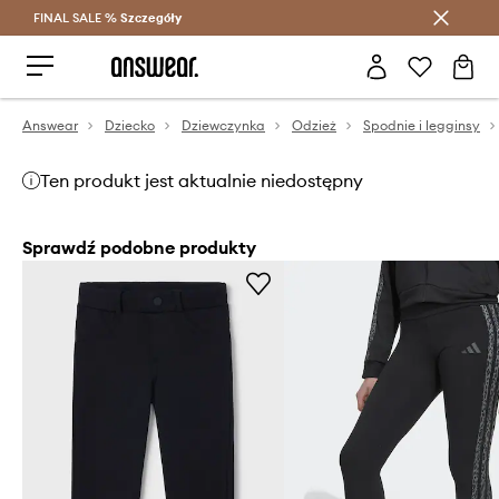
FINAL SALE %
Szczegóły
Oszczędzaj z Answear Club >
Answear
Dziecko
Dziewczynka
Odzież
Spodnie i legginsy
Ten produkt jest aktualnie niedostępny
Sprawdź podobne produkty