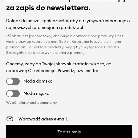
za zapis do newslettera.
Dołącz do naszej społeczności, aby otrzymywać informacje o
najnowszych promocjach i produktach.
**Rabat jest jednorazowy, obejmuje nieprzecenione produkty i jest
ważny przy zakupach za min. 350 zł. Rabat nie łączy się z innymi
promocjami, a niektóre produkty mogą być wyłączone z rabatu.
Szczegóły na stronie:
wykluczenia z promocji
.
Chcemy, żeby do Twojej skrzynki trafiało tylko to, co
naprawdę Cię interesuje. Powiedz, czy jest to:
Moda damska
Moda męska
Wybór oferty jest opcjonalny
Zapisz mnie