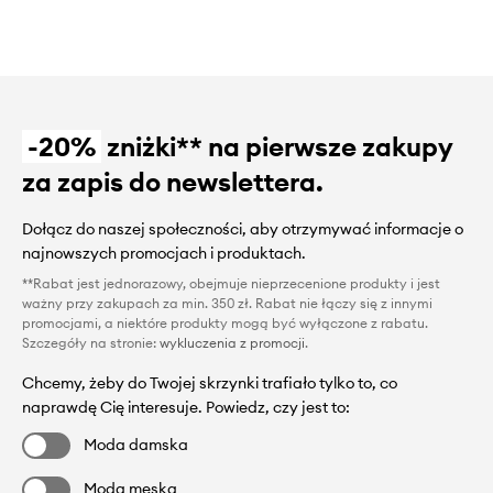
-20%
zniżki** na pierwsze zakupy
za zapis do newslettera.
Dołącz do naszej społeczności, aby otrzymywać informacje o
najnowszych promocjach i produktach.
**Rabat jest jednorazowy, obejmuje nieprzecenione produkty i jest
ważny przy zakupach za min. 350 zł. Rabat nie łączy się z innymi
promocjami, a niektóre produkty mogą być wyłączone z rabatu.
Szczegóły na stronie:
wykluczenia z promocji
.
Chcemy, żeby do Twojej skrzynki trafiało tylko to, co
naprawdę Cię interesuje. Powiedz, czy jest to:
Moda damska
Moda męska