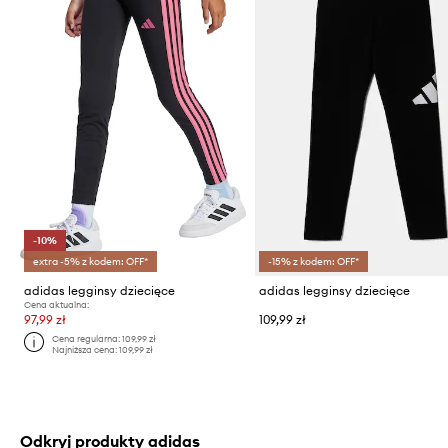
-10%
extra -5% z kodem: OFF*
-15% z kodem: OFF*
adidas legginsy dziecięce
adidas legginsy dziecięce
Cena aktualna:
97,99 zł
109,99 zł
Cena regularna:
109,99 zł
Najniższa cena:
109,99 zł
Odkryj produkty adidas