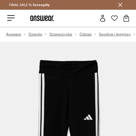
FINAL SALE %
Szczegóły
Oszczędzaj z Answear Club >
Answear
Dziecko
Dziewczynka
Odzież
Spodnie i legginsy