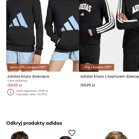
extra -5% z kodem: OFF*
-15% z kodem: OFF*
adidas bluza dziecięca
Cena aktualna:
109,99 zł
199,99 zł
Cena regularna:
179,99 zł
Najniższa cena:
114,99 zł
Odkryj produkty adidas