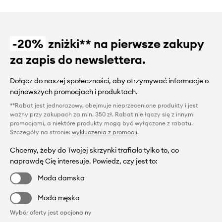
-20%
zniżki** na pierwsze zakupy
za zapis do newslettera.
Dołącz do naszej społeczności, aby otrzymywać informacje o
najnowszych promocjach i produktach.
**Rabat jest jednorazowy, obejmuje nieprzecenione produkty i jest
ważny przy zakupach za min. 350 zł. Rabat nie łączy się z innymi
promocjami, a niektóre produkty mogą być wyłączone z rabatu.
Szczegóły na stronie:
wykluczenia z promocji
.
Chcemy, żeby do Twojej skrzynki trafiało tylko to, co
naprawdę Cię interesuje. Powiedz, czy jest to:
Moda damska
Moda męska
Wybór oferty jest opcjonalny