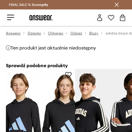
FINAL SALE %
Szczegóły
Oszczędzaj z Answear Club >
Answear
Dziecko
Chłopiec
Odzież
Bluzy
Ten produkt jest aktualnie niedostępny
Sprawdź podobne produkty