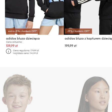
extra -5% z kodem: OFF*
-15% z kodem: OFF*
adidas bluza dziecięca
Cena aktualna:
109,99 zł
199,99 zł
Cena regularna:
179,99 zł
Najniższa cena:
114,99 zł