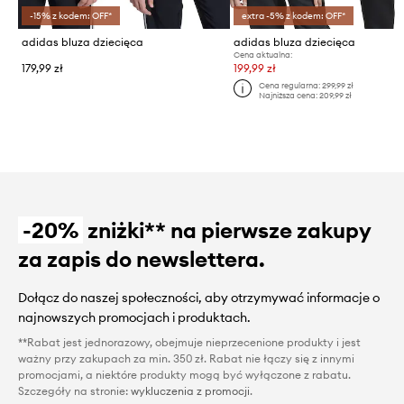
-15% z kodem: OFF*
extra -5% z kodem: OFF*
adidas bluza dziecięca
adidas bluza dziecięca
Cena aktualna:
179,99 zł
199,99 zł
Cena regularna:
299,99 zł
Najniższa cena:
209,99 zł
-20%
zniżki** na pierwsze zakupy
za zapis do newslettera.
Dołącz do naszej społeczności, aby otrzymywać informacje o
najnowszych promocjach i produktach.
**Rabat jest jednorazowy, obejmuje nieprzecenione produkty i jest
ważny przy zakupach za min. 350 zł. Rabat nie łączy się z innymi
promocjami, a niektóre produkty mogą być wyłączone z rabatu.
Szczegóły na stronie:
wykluczenia z promocji
.