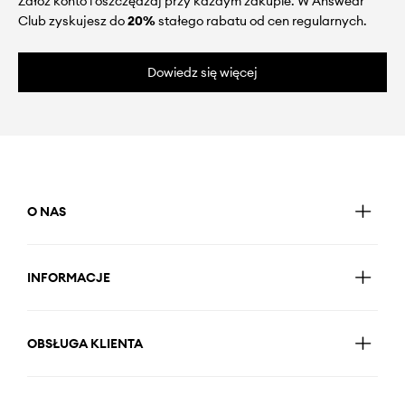
Załóż konto i oszczędzaj przy każdym zakupie. W Answear
Club zyskujesz do
20%
stałego rabatu od cen regularnych.
Dowiedz się więcej
O NAS
INFORMACJE
OBSŁUGA KLIENTA