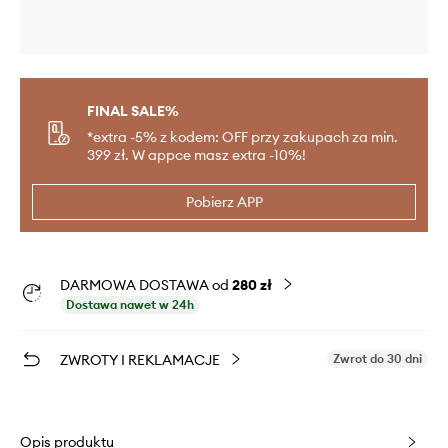
FINAL SALE%
*extra -5% z kodem: OFF przy zakupach za min.
399 zł. W appce masz extra -10%!
Pobierz APP
DARMOWA DOSTAWA od
280 zł
Dostawa nawet w 24h
ZWROTY I REKLAMACJE
Zwrot do 30 dni
Opis produktu