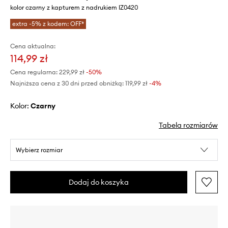
kolor czarny z kapturem z nadrukiem IZ0420
extra -5% z kodem: OFF*
Cena aktualna:
114,99 zł
Cena regularna:
229,99 zł
-50%
Najniższa cena z 30 dni przed obniżką:
119,99 zł
 -4%
Kolor:
czarny
Tabela rozmiarów
Wybierz rozmiar
Dodaj do koszyka