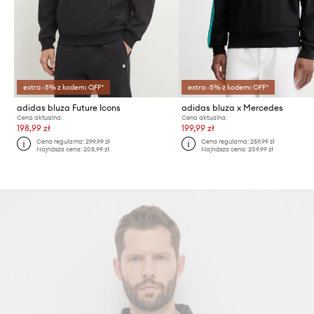
extra -5% z kodem: OFF*
extra -5% z kodem: OFF*
adidas bluza Future Icons
adidas bluza x Mercedes
Cena aktualna:
Cena aktualna:
198,99 zł
199,99 zł
Cena regularna:
299,99 zł
Cena regularna:
259,99 zł
Najniższa cena:
208,99 zł
Najniższa cena:
209,99 zł