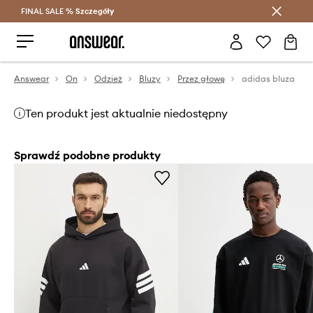
FINAL SALE %
Szczegóły
Oszczędzaj z Answear Club >
Answear
On
Odzież
Bluzy
Przez głowę
adidas bluza
Ten produkt jest aktualnie niedostępny
Sprawdź podobne produkty