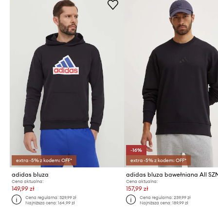
-16%
extra -5% z kodem: OFF*
extra -5% z kodem: OFF*
adidas bluza
adidas bluza bawełniana All SZ
Cena aktualna:
Cena aktualna:
149,99 zł
157,99 zł
Cena regularna:
329,99 zł
Cena regularna:
239,99 zł
Najniższa cena:
164,99 zł
Najniższa cena:
189,99 zł