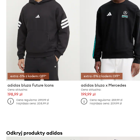
extra -5% z kodem: OFF*
extra -5% z kodem: OFF*
adidas bluza Future Icons
adidas bluza x Mercedes
Cena aktualna:
Cena aktualna:
198,99 zł
199,99 zł
Cena regularna:
299,99 zł
Cena regularna:
259,99 zł
Najniższa cena:
208,99 zł
Najniższa cena:
209,99 zł
Odkryj produkty adidas