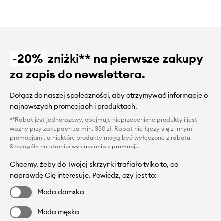
-20%
zniżki** na pierwsze zakupy
za zapis do newslettera.
Dołącz do naszej społeczności, aby otrzymywać informacje o
najnowszych promocjach i produktach.
**Rabat jest jednorazowy, obejmuje nieprzecenione produkty i jest
ważny przy zakupach za min. 350 zł. Rabat nie łączy się z innymi
promocjami, a niektóre produkty mogą być wyłączone z rabatu.
Szczegóły na stronie:
wykluczenia z promocji
.
Chcemy, żeby do Twojej skrzynki trafiało tylko to, co
naprawdę Cię interesuje. Powiedz, czy jest to:
Moda damska
Moda męska