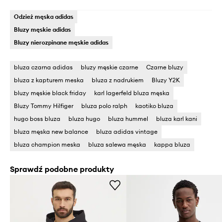
Odzież męska adidas
Bluzy męskie adidas
Bluzy nierozpinane męskie adidas
bluza czarna adidas
bluzy męskie czarne
Czarne bluzy
bluza z kapturem meska
bluza z nadrukiem
Bluzy Y2K
bluzy męskie black friday
karl lagerfeld bluza męska
Bluzy Tommy Hilfiger
bluza polo ralph
kaotiko bluza
hugo boss bluza
bluza hugo
bluza hummel
bluza karl kani
bluza męska new balance
bluza adidas vintage
bluza champion meska
bluza salewa męska
kappa bluza
Sprawdź podobne produkty