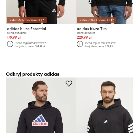
extra -5% z kodem: OFF*
extra -5% z kodem: OFF*
adidas bluza Essential
adidas bluza Tiro
Cena aktualna:
Cena aktualna:
179,99 zł
229,99 zł
Cena regularna:
239,99 zł
Cena regularna:
299,99 zł
Najniższa cena:
189,99 zł
Najniższa cena:
239,99 zł
Odkryj produkty adidas