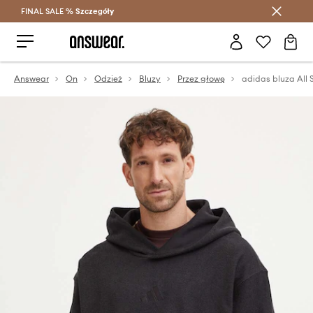
FINAL SALE %
Szczegóły
Oszczędzaj z Answear Club >
Answear
On
Odzież
Bluzy
Przez głowę
adidas bluza All