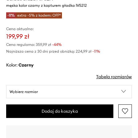
męska kolor czarny z kapturem gładka IV5212
-11%
extra -5% z kodem: OFF*
Cena aktualna:
199,99 zł
Cena regularna:
359,99 zł
-44%
Najniższa cena z 30 dni przed obniżką:
224,99 zł
 -11%
Kolor:
czarny
Tabela rozmiarów
Wybierz rozmiar
Dodaj do koszyka