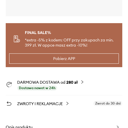
FINAL SALE%
*extra -5% z kodem: OFF przy zakupach za min.
399 zł. W appce masz extra -10%!
Pobierz APP
DARMOWA DOSTAWA od
280 zł
Dostawa nawet w 24h
ZWROTY I REKLAMACJE
Zwrot do 30 dni
Opis produktu