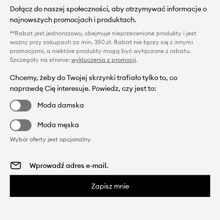
Dołącz do naszej społeczności, aby otrzymywać informacje o
najnowszych promocjach i produktach.
**Rabat jest jednorazowy, obejmuje nieprzecenione produkty i jest
ważny przy zakupach za min. 350 zł. Rabat nie łączy się z innymi
promocjami, a niektóre produkty mogą być wyłączone z rabatu.
Szczegóły na stronie:
wykluczenia z promocji
.
Chcemy, żeby do Twojej skrzynki trafiało tylko to, co
naprawdę Cię interesuje. Powiedz, czy jest to:
Moda damska
Moda męska
Wybór oferty jest opcjonalny
Zapisz mnie