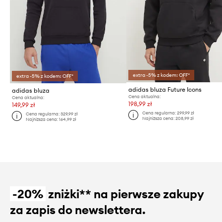
extra -5% z kodem: OFF*
extra -5% z kodem: OFF*
adidas bluza Future Icons
adidas bluza
Cena aktualna:
Cena aktualna:
198,99 zł
149,99 zł
Cena regularna:
299,99 zł
Cena regularna:
329,99 zł
Najniższa cena:
208,99 zł
Najniższa cena:
164,99 zł
-20%
zniżki** na pierwsze zakupy
za zapis do newslettera.