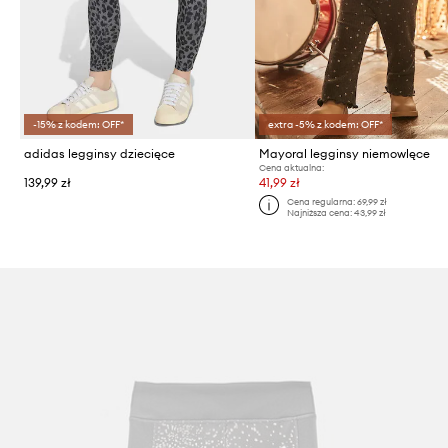
-15% z kodem: OFF*
extra -5% z kodem: OFF*
adidas legginsy dziecięce
Mayoral legginsy niemowlęce
Cena aktualna:
139,99 zł
41,99 zł
Cena regularna:
69,99 zł
Najniższa cena:
43,99 zł