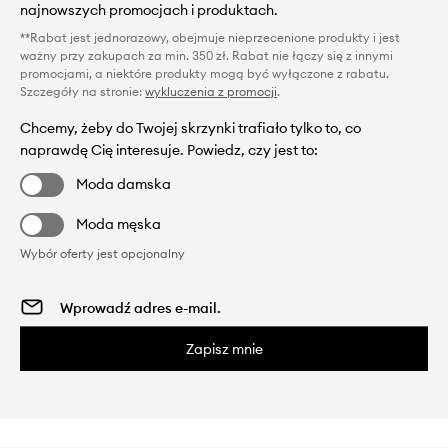
najnowszych promocjach i produktach.
**Rabat jest jednorazowy, obejmuje nieprzecenione produkty i jest
ważny przy zakupach za min. 350 zł. Rabat nie łączy się z innymi
promocjami, a niektóre produkty mogą być wyłączone z rabatu.
Szczegóły na stronie:
wykluczenia z promocji
.
Chcemy, żeby do Twojej skrzynki trafiało tylko to, co
naprawdę Cię interesuje. Powiedz, czy jest to:
Moda damska
Moda męska
Wybór oferty jest opcjonalny
Zapisz mnie