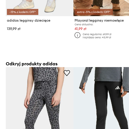
-15% z kodem: OFF*
extra -5% z kodem: OFF*
adidas legginsy dziecięce
Mayoral legginsy niemowlęce
Cena aktualna:
139,99 zł
41,99 zł
Cena regularna:
69,99 zł
Najniższa cena:
43,99 zł
Odkryj produkty adidas