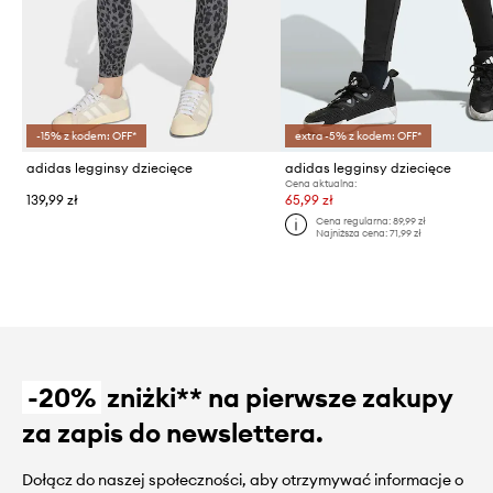
-15% z kodem: OFF*
extra -5% z kodem: OFF*
adidas legginsy dziecięce
adidas legginsy dziecięce
Cena aktualna:
139,99 zł
65,99 zł
Cena regularna:
89,99 zł
Najniższa cena:
71,99 zł
-20%
zniżki** na pierwsze zakupy
za zapis do newslettera.
Dołącz do naszej społeczności, aby otrzymywać informacje o