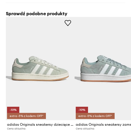
Sprawdź podobne produkty
-10%
-10%
extra -5% z kodem: OFF*
extra -5% z kodem: OFF*
adidas Originals sneakersy dziecięce CAMPUS 00s
Cena aktualna:
Cena aktualna: