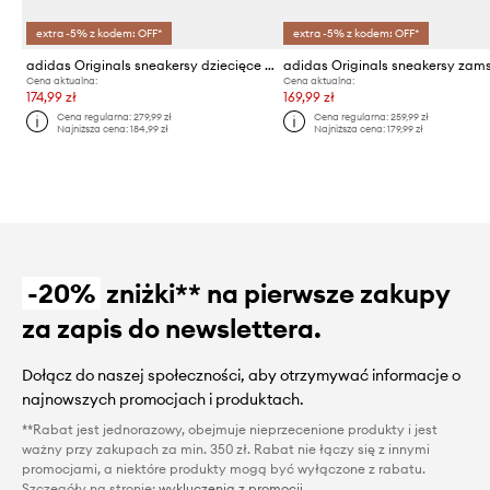
extra -5% z kodem: OFF*
extra -5% z kodem: OFF*
adidas Originals sneakersy dziecięce Cross Em Up Select
Cena aktualna:
Cena aktualna:
174,99 zł
169,99 zł
Cena regularna:
279,99 zł
Cena regularna:
259,99 zł
Najniższa cena:
184,99 zł
Najniższa cena:
179,99 zł
-20%
zniżki** na pierwsze zakupy
za zapis do newslettera.
Dołącz do naszej społeczności, aby otrzymywać informacje o
najnowszych promocjach i produktach.
**Rabat jest jednorazowy, obejmuje nieprzecenione produkty i jest
ważny przy zakupach za min. 350 zł. Rabat nie łączy się z innymi
promocjami, a niektóre produkty mogą być wyłączone z rabatu.
Szczegóły na stronie:
wykluczenia z promocji
.