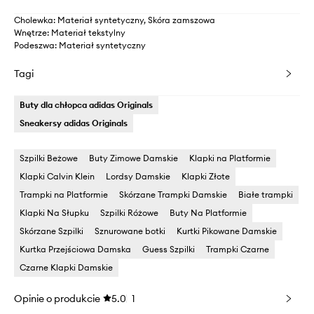
Cholewka: Materiał syntetyczny, Skóra zamszowa
Wnętrze: Materiał tekstylny
Podeszwa: Materiał syntetyczny
Tagi
Buty dla chłopca adidas Originals
Sneakersy adidas Originals
Szpilki Beżowe
Buty Zimowe Damskie
Klapki na Platformie
Klapki Calvin Klein
Lordsy Damskie
Klapki Złote
Trampki na Platformie
Skórzane Trampki Damskie
Białe trampki
Klapki Na Słupku
Szpilki Różowe
Buty Na Platformie
Skórzane Szpilki
Sznurowane botki
Kurtki Pikowane Damskie
Kurtka Przejściowa Damska
Guess Szpilki
Trampki Czarne
Czarne Klapki Damskie
Opinie o produkcie
5.0
1