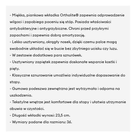
- Miękka, piankowa wkładka Ortholite® zapewnia odprowadzenie
wilgoci i zapobiega poceniu się stóp. Posiada właściwości
antybakteryjne i antygrzybiczne. Chroni przed przykrymi
zapachami i zapewnia dobrą amortyzację.
- Lekko usztywniony, okrągły nosek, dzięki czemu palce mogą
swobodnie układać się w bucie bez zbytniego ucisku czy luzu.
- W zestawie dodatkowa para sznurówek.
- Usztywniony zapiętek zapewnia doskonałe wsparcie kostki i
pięty.
- Klasyczne sznurowanie umożliwia indywidualne dopasowanie do
stopy.
- Gumowa podeszwa zewnętrzna jest wytrzymała i odporna na
uszkodzenia.
- Tekstylne wnętrze jest komfortowe dla stopy i ułatwia utrzymanie
obuwia w czystości.
- Długość wkładki wynosi: 23,5 cm.
- Wymiary podane dla rozmiaru: 36.