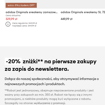
extra -5% z kodem: OFF*
adidas Originals sneakersy zamszowe Campus 00s
adidas Originals sneakersy SL 7
Cena aktualna:
329,99 zł
449,99 zł
Cena regularna:
549,99 zł
Najniższa cena:
349,99 zł
-20%
zniżki** na pierwsze zakupy
za zapis do newslettera.
Dołącz do naszej społeczności, aby otrzymywać informacje o
najnowszych promocjach i produktach.
**Rabat jest jednorazowy, obejmuje nieprzecenione produkty i jest
ważny przy zakupach za min. 350 zł. Rabat nie łączy się z innymi
promocjami, a niektóre produkty mogą być wyłączone z rabatu.
Szczegóły na stronie:
wykluczenia z promocji
.