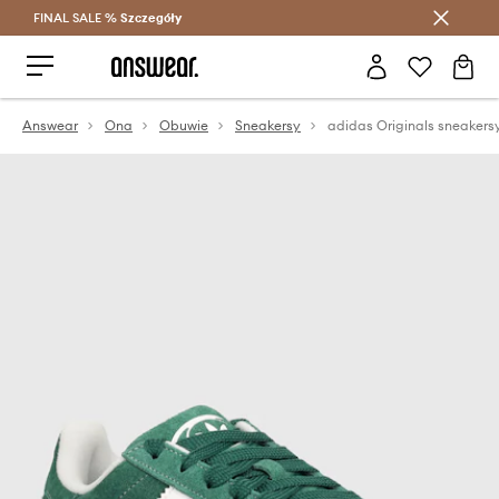
FINAL SALE %
Szczegóły
Oszczędzaj z Answear Club >
Answear
Ona
Obuwie
Sneakersy