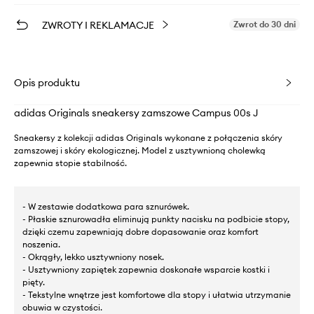
ZWROTY I REKLAMACJE
Zwrot do 30 dni
Opis produktu
adidas Originals sneakersy zamszowe Campus 00s J
Sneakersy z kolekcji adidas Originals wykonane z połączenia skóry
zamszowej i skóry ekologicznej. Model z usztywnioną cholewką
zapewnia stopie stabilność.
- W zestawie dodatkowa para sznurówek.
- Płaskie sznurowadła eliminują punkty nacisku na podbicie stopy,
dzięki czemu zapewniają dobre dopasowanie oraz komfort
noszenia.
- Okrągły, lekko usztywniony nosek.
- Usztywniony zapiętek zapewnia doskonałe wsparcie kostki i
pięty.
- Tekstylne wnętrze jest komfortowe dla stopy i ułatwia utrzymanie
obuwia w czystości.