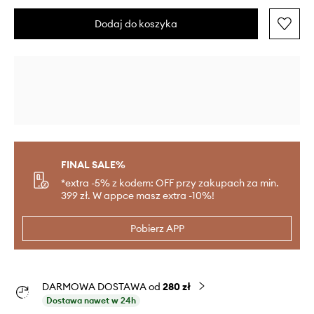
Dodaj do koszyka
FINAL SALE%
*extra -5% z kodem: OFF przy zakupach za min.
399 zł. W appce masz extra -10%!
Pobierz APP
DARMOWA DOSTAWA od
280 zł
Dostawa nawet w 24h