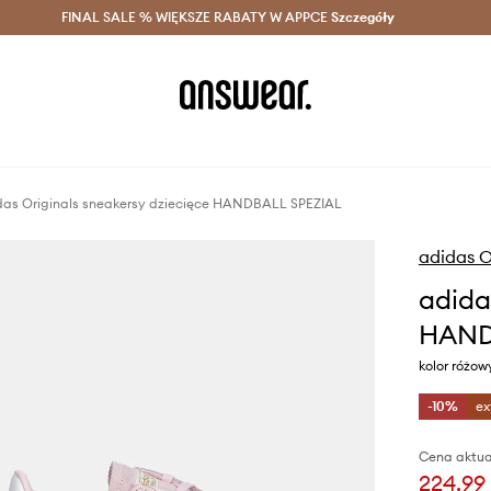
szczędzaj z Answear Club >
FINAL SALE % WIĘKSZE RABATY W APPCE
Dostawa nawet w 24h >
Szczegóły
News
das Originals sneakersy dziecięce HANDBALL SPEZIAL
adidas O
adida
HAND
kolor różow
-10%
ex
Cena aktua
224,99 