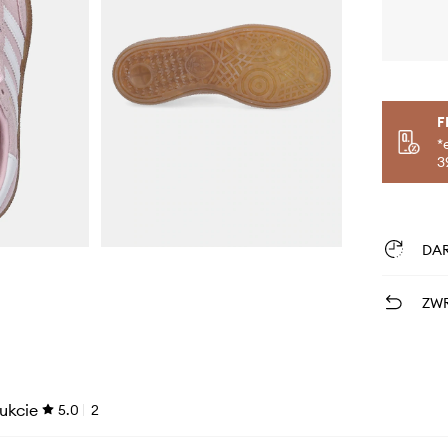
F
*
3
DA
ZWR
ukcie
5.0
2