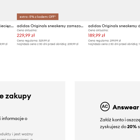
extra -5% z kodem: OFF*
adidas Originals sneakersy dziecięce HANDBALL SPEZIAL
adidas Originals sneakersy zamszowe dziecięce GAZELLE
Cena aktualna:
Cena aktualna:
229,99 zł
189,99 zł
Cena regularna:
329,99 zł
Cena regularna:
299,99 zł
9,99 zł
Najniższa cena z 30 dni przed obniżką:
239,99 zł
Najniższa cena z 30 dni przed obniżką:
1
ze zakupy
Answear
 informacje o
Załóż konto i oszc
zyskujesz do
20%
s
dukty i jest ważny
nnymi promocjami, a