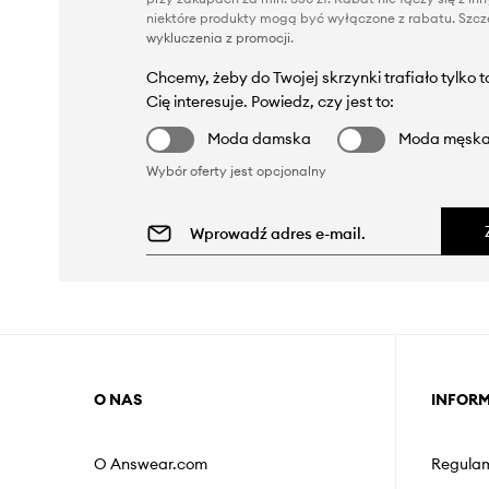
niektóre produkty mogą być wyłączone z rabatu. Szcze
wykluczenia z promocji
.
Chcemy, żeby do Twojej skrzynki trafiało tylko 
Cię interesuje. Powiedz, czy jest to:
Moda damska
Moda męsk
Wybór oferty jest opcjonalny
O NAS
INFOR
O Answear.com
Regulam