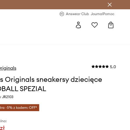
letter >
Regularne nowości >
Answear Club
Journal
Pomoc
5.0
riginals
s Originals sneakersy dziecięce
BALL SPEZIAL
y JR2103
tra -5% z kodem: OFF*
lna:
zł