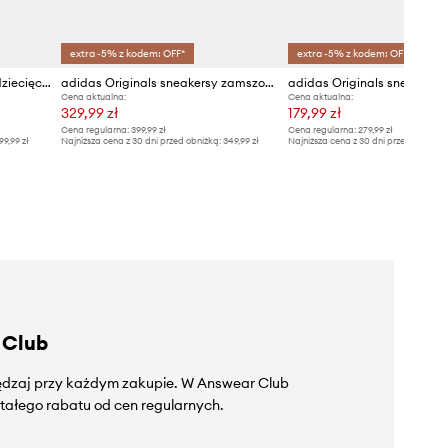
extra -5% z kodem: OFF*
extra -5% z kodem: OFF*
adidas Originals sneakersy dziecięce CAMPUS 00s
adidas Originals sneakersy zamszowe HANDBALL SPEZIAL
Cena aktualna:
Cena aktualna:
329,99 zł
179,99 zł
Cena regularna:
399,99 zł
Cena regularna:
279,99 zł
99,99 zł
Najniższa cena z 30 dni przed obniżką:
349,99 zł
Najniższa cena z 30 dni przed obniżką
 Club
zędzaj przy każdym zakupie. W Answear Club
tałego rabatu od cen regularnych.