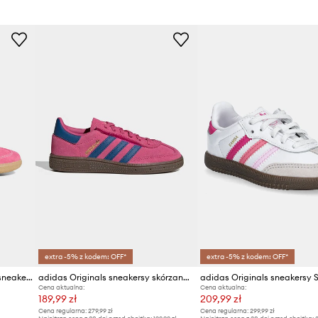
Marka
ad
Producent
ID Produktu
extra -5% z kodem: OFF*
extra -5% z kodem: OFF*
adidas Originals SAMBA OG sneakersy dziecięce zamszowe
adidas Originals sneakersy skórzane dziecięce HANDBALL SPEZIAL
Cena aktualna:
Cena aktualna:
189,99 zł
209,99 zł
Cena regularna:
279,99 zł
Cena regularna:
299,99 zł