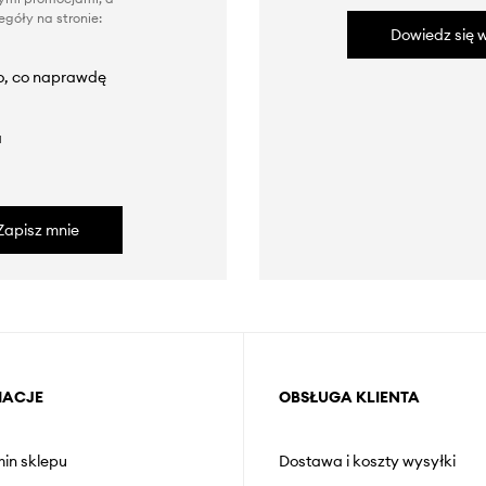
góły na stronie:
Dowiedz się w
to, co naprawdę
a
Zapisz mnie
MACJE
OBSŁUGA KLIENTA
in sklepu
Dostawa i koszty wysyłki