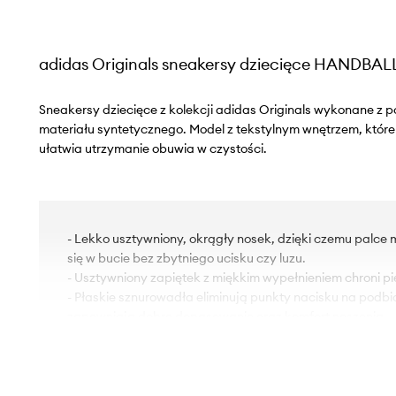
adidas Originals sneakersy dziecięce HANDBAL
Sneakersy dziecięce z kolekcji adidas Originals wykonane z p
materiału syntetycznego. Model z tekstylnym wnętrzem, które 
ułatwia utrzymanie obuwia w czystości.
- Lekko usztywniony, okrągły nosek, dzięki czemu palc
się w bucie bez zbytniego ucisku czy luzu.
- Usztywniony zapiętek z miękkim wypełnieniem chroni pi
- Płaskie sznurowadła eliminują punkty nacisku na podbic
zapewniają dobre dopasowanie oraz komfort noszenia.
- Gumowa podeszwa zewnętrzna jest wytrzymała i odpor