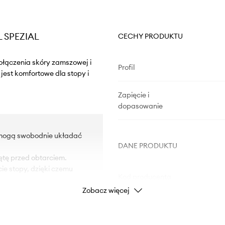
L SPEZIAL
CECHY PRODUKTU
ołączenia skóry zamszowej i
Profil
jest komfortowe dla stopy i
Zapięcie i
dopasowanie
e mogą swobodnie układać
DANE PRODUKTU
ętę przed obtarciem.
ie stopy, dzięki czemu
Kod producenta
Zobacz więcej
na na uszkodzenia.
Kolor