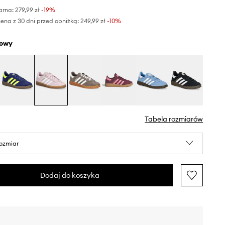
arna:
279,99 zł
-19%
ena z 30 dni przed obniżką:
249,99 zł
 -10%
żowy
Tabela rozmiarów
rozmiar
Dodaj do koszyka