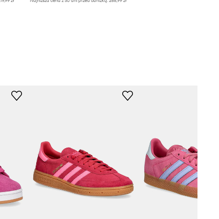
19,99 zł
Najniższa cena z 30 dni przed obniżką:
268,99 zł