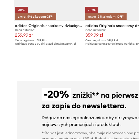
-10%
-10%
extra -5% z kodem: OFF*
extra -5% z kodem: OFF*
adidas Originals sneakersy dziecięce CAMPUS 00s
Cena aktualna:
Cena aktualna:
259,99 zł
359,99 zł
Cena regularna:
399,99 zł
Cena regularna:
399,99 zł
Najniższa cena z 30 dni przed obniżką:
289,99 zł
Najniższa cena z 30 dni przed obniżką:
39
-20%
zniżki** na pierws
za zapis do newslettera.
Dołącz do naszej społeczności, aby otrzymywać
najnowszych promocjach i produktach.
**Rabat jest jednorazowy, obejmuje nieprzecenione pro
przy zakupach za min. 350 zł. Rabat nie łączy się z i