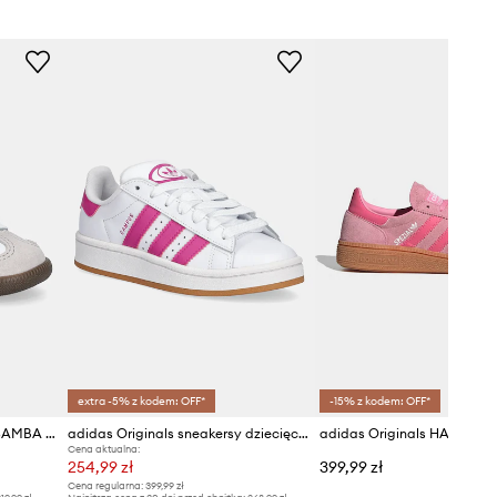
idas Originals
extra -5% z kodem: OFF*
-15% z kodem: OFF*
adidas Originals sneakersy SAMBA OG
adidas Originals sneakersy dziecięce CAMPUS 00s
Cena aktualna:
254,99 zł
399,99 zł
Cena regularna:
399,99 zł