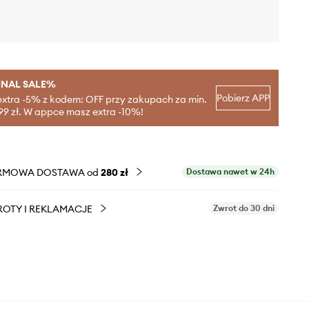
INAL SALE%
Pobierz APP
extra -5% z kodem: OFF przy zakupach za min.
99 zł. W appce masz extra -10%!
RMOWA DOSTAWA od
280 zł
Dostawa nawet w 24h
OTY I REKLAMACJE
Zwrot do 30 dni