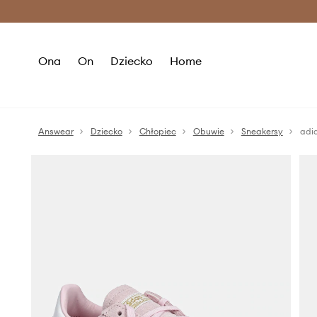
Premium Fashion Benefits >
O
Ona
On
Dziecko
Home
Answear
Dziecko
Chłopiec
Obuwie
Sneakersy
adi