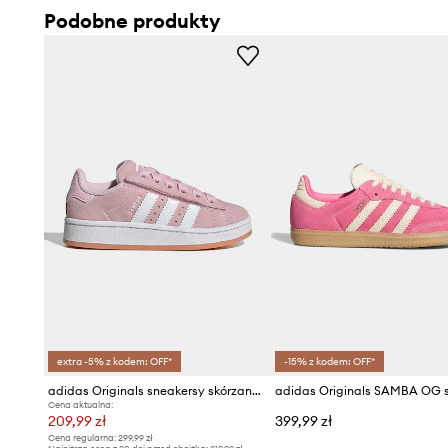
Podobne produkty
extra -5% z kodem: OFF*
-15% z kodem: OFF*
adidas Originals sneakersy skórzane dziecięce CAMPUS 00s
Cena aktualna:
209,99 zł
399,99 zł
Cena regularna:
299,99 zł