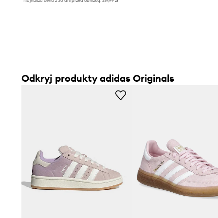
Najniższa cena z 30 dni przed obniżką:
219,99 zł
Odkryj produkty adidas Originals