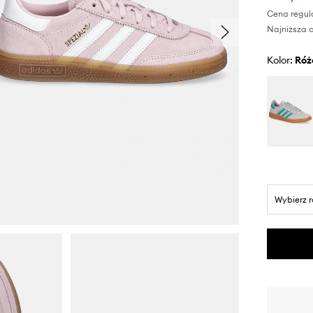
Cena regul
Najniższa c
Kolor:
ró
Wybierz 