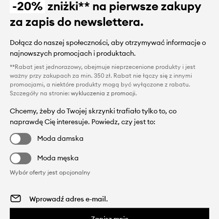
-20%
zniżki** na pierwsze zakupy
za zapis do newslettera.
Dołącz do naszej społeczności, aby otrzymywać informacje o
najnowszych promocjach i produktach.
**Rabat jest jednorazowy, obejmuje nieprzecenione produkty i jest
ważny przy zakupach za min. 350 zł. Rabat nie łączy się z innymi
promocjami, a niektóre produkty mogą być wyłączone z rabatu.
Szczegóły na stronie:
wykluczenia z promocji
.
Chcemy, żeby do Twojej skrzynki trafiało tylko to, co
naprawdę Cię interesuje. Powiedz, czy jest to:
Moda damska
Moda męska
Wybór oferty jest opcjonalny