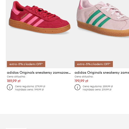
extra -5% z kodem: OFF*
extra -5% z kodem: OFF*
adidas Originals sneakersy zamszowe dziecięce HANDBALL SPEZIAL
Cena aktualna:
Cena aktualna:
189,99 zł
199,99 zł
Cena regularna:
279,99 zł
Cena regularna:
259,99 zł
Najniższa cena:
199,99 zł
Najniższa cena:
219,99 zł