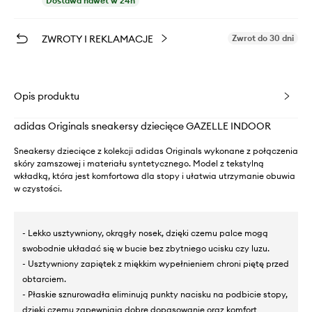
Dostawa nawet w 24h
ZWROTY I REKLAMACJE
Zwrot do 30 dni
Opis produktu
adidas Originals sneakersy dziecięce GAZELLE INDOOR
Sneakersy dziecięce z kolekcji adidas Originals wykonane z połączenia
skóry zamszowej i materiału syntetycznego. Model z tekstylną
wkładką, która jest komfortowa dla stopy i ułatwia utrzymanie obuwia
w czystości.
- Lekko usztywniony, okrągły nosek, dzięki czemu palce mogą
swobodnie układać się w bucie bez zbytniego ucisku czy luzu.
- Usztywniony zapiętek z miękkim wypełnieniem chroni piętę przed
obtarciem.
- Płaskie sznurowadła eliminują punkty nacisku na podbicie stopy,
dzięki czemu zapewniają dobre dopasowanie oraz komfort