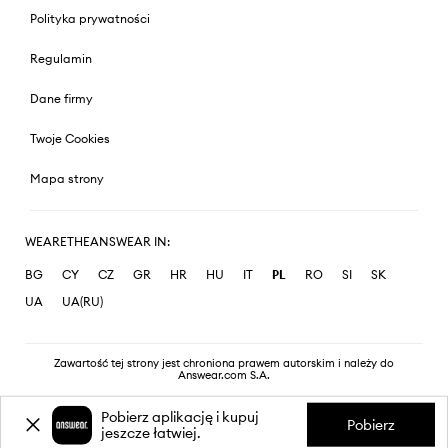
Polityka prywatności
Regulamin
Dane firmy
Twoje Cookies
Mapa strony
WEARETHEANSWEAR IN:
BG
CY
CZ
GR
HR
HU
IT
PL
RO
SI
SK
UA
UA(RU)
Zawartość tej strony jest chroniona prawem autorskim i należy do
Answear.com S.A.
Pobierz aplikację i kupuj
Pobierz
jeszcze łatwiej.