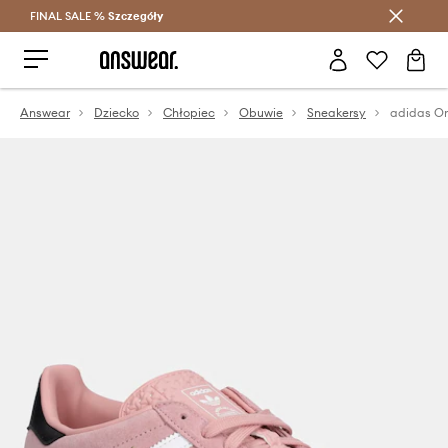
FINAL SALE %
Szczegóły
Oszczędzaj z Answear Club >
Answear
Dziecko
Chłopiec
Obuwie
Sneakersy