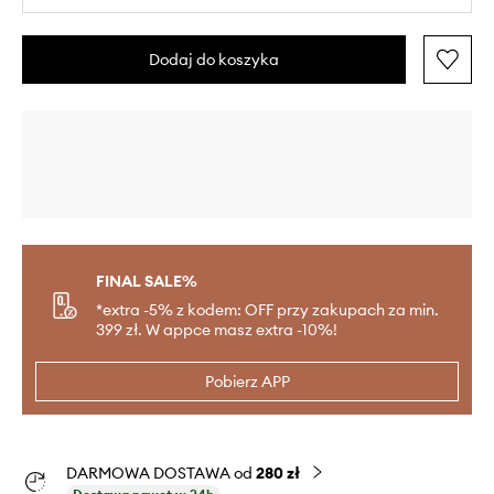
Dodaj do koszyka
FINAL SALE%
*extra -5% z kodem: OFF przy zakupach za min.
399 zł. W appce masz extra -10%!
Pobierz APP
DARMOWA DOSTAWA od
280 zł