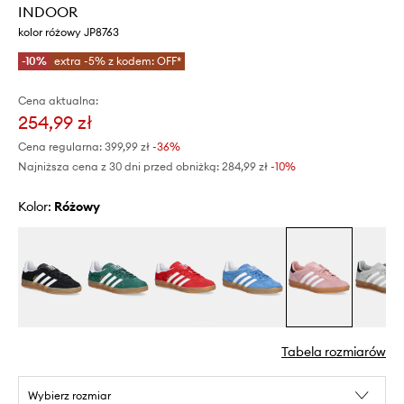
INDOOR
kolor różowy JP8763
-10%
extra -5% z kodem: OFF*
Cena aktualna:
254,99 zł
Cena regularna:
399,99 zł
-36%
Najniższa cena z 30 dni przed obniżką:
284,99 zł
 -10%
Kolor:
różowy
Tabela rozmiarów
Wybierz rozmiar