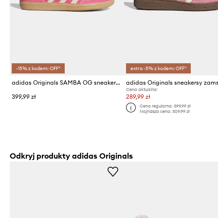
-15% z kodem: OFF*
extra -5% z kodem: OFF*
adidas Originals SAMBA OG sneakersy dziecięce zamszowe
Cena aktualna:
399,99 zł
289,99 zł
Cena regularna:
399,99 zł
Najniższa cena:
309,99 zł
Odkryj produkty adidas Originals