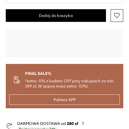
Dodaj do koszyka
FINAL SALE%
*extra -5% z kodem: OFF przy zakupach za min.
399 zł. W appce masz extra -10%!
Pobierz APP
DARMOWA DOSTAWA od
280 zł