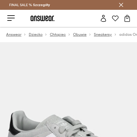
FINAL SALE %
Szczegóły
Oszczędzaj z Answear Club >
Answear
Dziecko
Chłopiec
Obuwie
Sneakersy