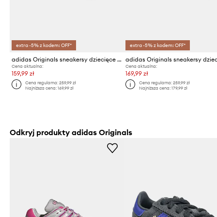
extra -5% z kodem: OFF*
extra -5% z kodem: OFF*
adidas Originals sneakersy dziecięce GAZELLE
Cena aktualna:
Cena aktualna:
159,99 zł
169,99 zł
Cena regularna:
259,99 zł
Cena regularna:
259,99 zł
Najniższa cena:
169,99 zł
Najniższa cena:
179,99 zł
Odkryj produkty adidas Originals