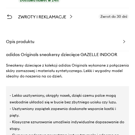
Dostawa nawet w 24h
ZWROTY I REKLAMACJE
Zwrot do 30 dni
Opis produktu
adidas Originals sneakersy dziecięce GAZELLE INDOOR
Sneakersy dziecięce z kolekcji adidas Originals wykonane z połączenia
skóry zamszowej i materiału syntetycznego. Lekki i wygodny model
idealny do noszenia na co dzień.
- Lekko usztywniony, okrągły nosek, dzięki czemu palce mogą
swobodnie układać się w bucie bez zbytniego ucisku czy luzu.
- Usztywniony zapiętek zapewnia doskonałe wsparcie kostki i
pięty.
- Klasyczne sznurowanie umożliwia indywidualne dopasowanie do
stopy.