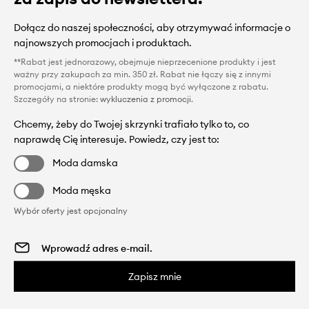
Dołącz do naszej społeczności, aby otrzymywać informacje o
najnowszych promocjach i produktach.
**Rabat jest jednorazowy, obejmuje nieprzecenione produkty i jest
ważny przy zakupach za min. 350 zł. Rabat nie łączy się z innymi
promocjami, a niektóre produkty mogą być wyłączone z rabatu.
Szczegóły na stronie:
wykluczenia z promocji
.
Chcemy, żeby do Twojej skrzynki trafiało tylko to, co
naprawdę Cię interesuje. Powiedz, czy jest to:
Moda damska
Moda męska
Wybór oferty jest opcjonalny
Zapisz mnie