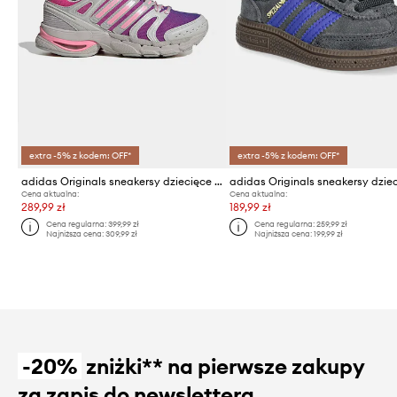
extra -5% z kodem: OFF*
extra -5% z kodem: OFF*
adidas Originals sneakersy dziecięce ADISTAR CONTROL 5
Cena aktualna:
Cena aktualna:
289,99 zł
189,99 zł
Cena regularna:
399,99 zł
Cena regularna:
259,99 zł
Najniższa cena:
309,99 zł
Najniższa cena:
199,99 zł
-20%
zniżki** na pierwsze zakupy
za zapis do newslettera.