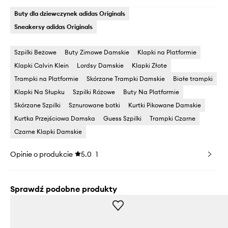
Buty dla dziewczynek adidas Originals
Sneakersy adidas Originals
Szpilki Beżowe
Buty Zimowe Damskie
Klapki na Platformie
Klapki Calvin Klein
Lordsy Damskie
Klapki Złote
Trampki na Platformie
Skórzane Trampki Damskie
Białe trampki
Klapki Na Słupku
Szpilki Różowe
Buty Na Platformie
Skórzane Szpilki
Sznurowane botki
Kurtki Pikowane Damskie
Kurtka Przejściowa Damska
Guess Szpilki
Trampki Czarne
Czarne Klapki Damskie
Opinie o produkcie
5.0
1
Sprawdź podobne produkty