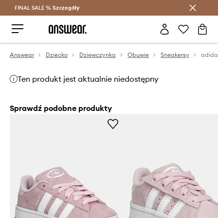
FINAL SALE %
Szczegóły
Oszczędzaj z Answear Club >
Answear
Dziecko
Dziewczynka
Obuwie
Sneakersy
Ten produkt jest aktualnie niedostępny
Sprawdź podobne produkty