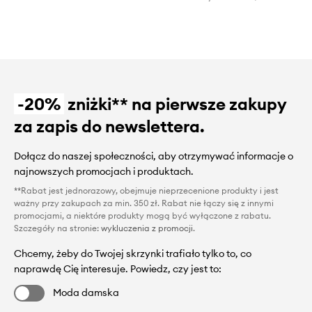
-20%
zniżki** na pierwsze zakupy
za zapis do newslettera.
Dołącz do naszej społeczności, aby otrzymywać informacje o
najnowszych promocjach i produktach.
**Rabat jest jednorazowy, obejmuje nieprzecenione produkty i jest
ważny przy zakupach za min. 350 zł. Rabat nie łączy się z innymi
promocjami, a niektóre produkty mogą być wyłączone z rabatu.
Szczegóły na stronie:
wykluczenia z promocji
.
Chcemy, żeby do Twojej skrzynki trafiało tylko to, co
naprawdę Cię interesuje. Powiedz, czy jest to:
Moda damska