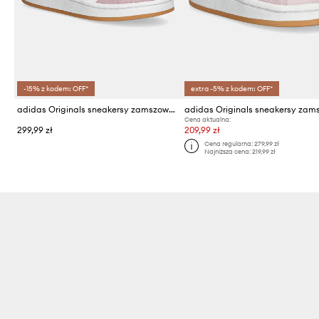
-15% z kodem: OFF*
extra -5% z kodem: OFF*
adidas Originals sneakersy zamszowe dziecięce CAMPUS 00s
Cena aktualna:
299,99 zł
209,99 zł
Cena regularna:
279,99 zł
Najniższa cena:
219,99 zł