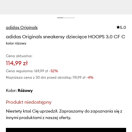
adidas Originals
5.0
adidas Originals sneakersy dziecięce HOOPS 3.0 CF C
kolor różowy
Cena aktualna:
114,99 zł
Cena regularna:
169,99 zł
-32%
Najniższa cena z 30 dni przed obniżką:
119,99 zł
 -4%
Kolor:
różowy
Produkt niedostępny
Niestety ktoś Cię uprzedził. Zapraszamy do zapoznania się z
innymi produktami z naszej oferty.