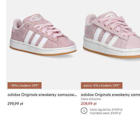
-15% z kodem: OFF*
extra -5% z kodem: OFF*
adidas Originals sneakersy zamszowe dziecięce CAMPUS 00s
Cena aktualna:
299,99 zł
209,99 zł
Cena regularna:
279,99 zł
Najniższa cena:
219,99 zł