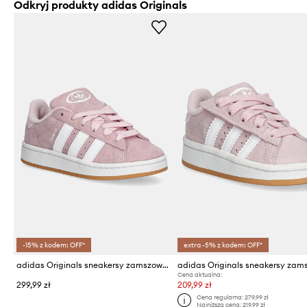
Odkryj produkty adidas Originals
-15% z kodem: OFF*
extra -5% z kodem: OFF*
adidas Originals sneakersy zamszowe dziecięce CAMPUS 00s
Cena aktualna:
299,99 zł
209,99 zł
Cena regularna:
279,99 zł
Najniższa cena:
219,99 zł