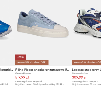
-23%
extra -5% z kodem: OFF*
extra -5% z kodem: OFF*
adidas Originals sneakersy Megaride F50
Filling Pieces sneakersy zamszowe Riviera Mix
Cena aktualna:
Cena aktualna:
519,99 zł
309,99 zł
Cena regularna:
949,99 zł
Cena regularna:
599,99 zł
49,99 zł
Najniższa cena z 30 dni przed obniżką:
679,99 zł
Najniższa cena z 30 dni przed obniżką