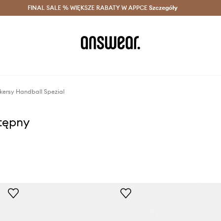
szczędzaj z Answear Club >
FINAL SALE % WIĘKSZE RABATY W APPCE
Dostawa nawet w 24h >
Szczegóły
News
kersy Handball Spezial
stępny