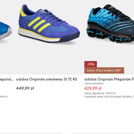
-12%
extra -5% z kodem: OFF*
adidas Originals sneakersy Megaride F50
adidas Originals sneakersy Sl 72 RS
Cena aktualna:
449,99 zł
629,99 zł
Cena regularna:
799,99 zł
9,99 zł
Najniższa cena z 30 dni przed obniżką:
7