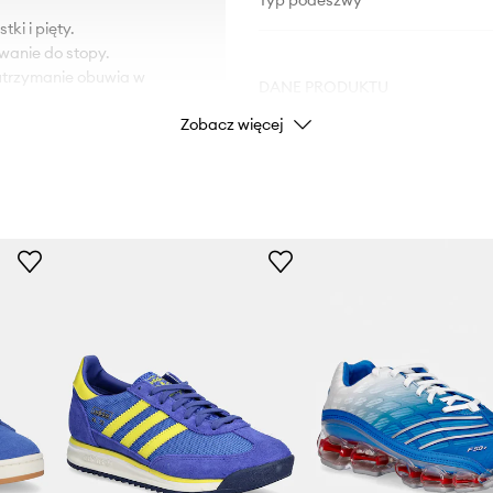
Typ podeszwy
ki i pięty.
wanie do stopy.
 utrzymanie obuwia w
DANE PRODUKTU
Zobacz więcej
na na uszkodzenia.
Kod producenta
Kolor
Marka
ad
ID Produktu