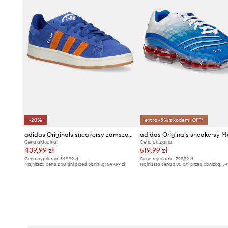
-20%
extra -5% z kodem: OFF*
adidas Originals sneakersy zamszowe Campus 00s
Cena aktualna:
Cena aktualna:
439,99 zł
519,99 zł
Cena regularna:
549,99 zł
Cena regularna:
799,99 zł
Najniższa cena z 30 dni przed obniżką:
549,99 zł
Najniższa cena z 30 dni przed obniżką:
54