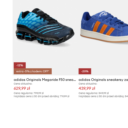
-12%
extra -5% z kodem: OFF*
-20%
adidas Originals Megaride F50 sneakersy męskie
Cena aktualna:
Cena aktualna:
629,99 zł
439,99 zł
Cena regularna:
799,99 zł
Cena regularna:
549,99 zł
Najniższa cena z 30 dni przed obniżką:
719,99 zł
Najniższa cena z 30 dni przed obniżką:
54