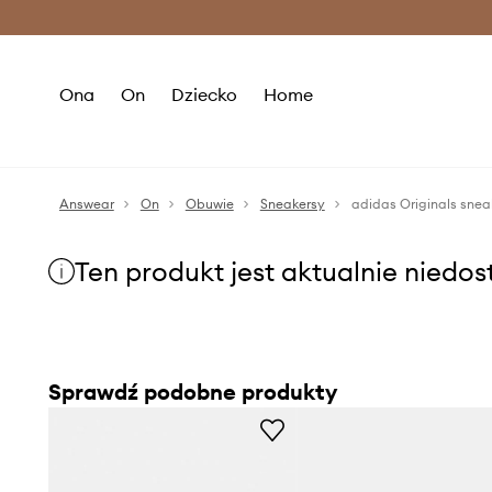
Premium Fashion Benefits >
O
Ona
On
Dziecko
Home
Answear
On
Obuwie
Sneakersy
adidas Originals snea
Ten produkt jest aktualnie niedo
Sprawdź podobne produkty