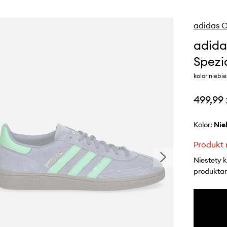
adidas O
adida
Spezi
kolor niebi
499,99 
Kolor:
ni
Produkt 
Niestety 
produktami