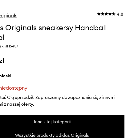
4.8
riginals
s Originals sneakersy Handball
al
eski JH5437
zł
ebieski
niedostępny
ktoś Cię uprzedził. Zapraszamy do zapoznania się z innymi
 z naszej oferty.
Inne z tej kategorii
Wszystkie produkty adidas Originals