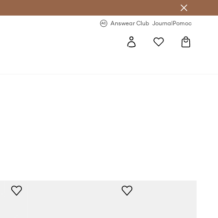
letter >
Regularne nowości >
Answear Club
Journal
Pomoc