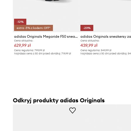
-12%
extra -5% z kodem: OFF*
-20%
adidas Originals Megaride F50 sneakersy męskie
Cena aktualna:
Cena aktualna:
629,99 zł
439,99 zł
Cena regularna:
799,99 zł
Cena regularna:
549,99 zł
Najniższa cena z 30 dni przed obniżką:
719,99 zł
Najniższa cena z 30 dni przed obniżką:
54
Odkryj produkty adidas Originals