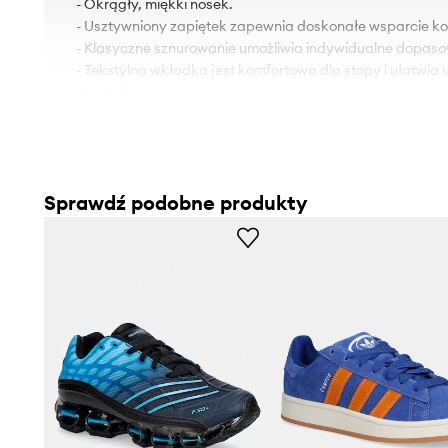
- Okrągły, miękki nosek.
- Usztywniony zapiętek zapewnia doskonałe wsparcie kost
- Klasyczne sznurowanie umożliwia indywidualne dopaso
- Tekstylna wkładka jest komfortowa dla stopy i ułatwia
czystości.
- Gumowa podeszwa zewnętrzna jest wytrzymała i odpor
- Długość wkładki wynosi: 26 cm.
- Wymiary podane dla rozmiaru: 41 1/3.
Sprawdź podobne produkty