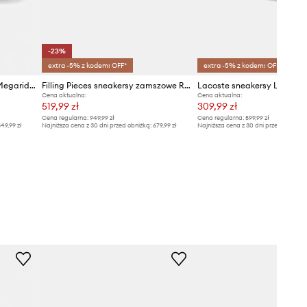
-23%
extra -5% z kodem: OFF*
extra -5% z kodem: OFF*
adidas Originals sneakersy Megaride F50
Filling Pieces sneakersy zamszowe Riviera Mix
Cena aktualna:
Cena aktualna:
519,99 zł
309,99 zł
Cena regularna:
949,99 zł
Cena regularna:
599,99 zł
49,99 zł
Najniższa cena z 30 dni przed obniżką:
679,99 zł
Najniższa cena z 30 dni przed obniżką