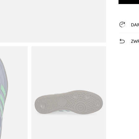
DA
ZWR