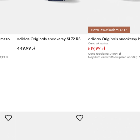
extra -5% z kodem: OFF*
adidas Originals sneakersy zamszowe Campus 00s
adidas Originals sneakersy Sl 72 RS
Cena aktualna:
449,99 zł
519,99 zł
Cena regularna:
799,99 zł
9,99 zł
Najniższa cena z 30 dni przed obniżką:
5