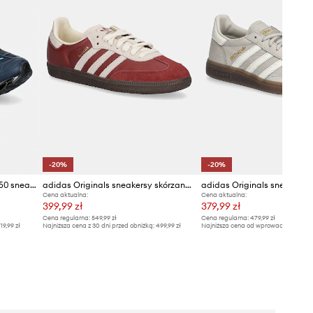
-20%
-20%
adidas Originals Megaride F50 sneakersy męskie
adidas Originals sneakersy skórzane Samba OG
Cena aktualna:
Cena aktualna:
399,99 zł
379,99 zł
Cena regularna:
549,99 zł
Cena regularna:
479,99 zł
19,99 zł
Najniższa cena z 30 dni przed obniżką:
499,99 zł
Najniższa cena od wprowadzenia do s
479,99 zł