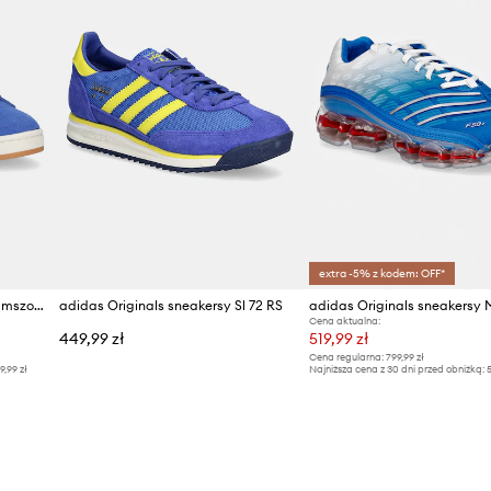
extra -5% z kodem: OFF*
adidas Originals sneakersy zamszowe Campus 00s
adidas Originals sneakersy Sl 72 RS
Cena aktualna:
449,99 zł
519,99 zł
Cena regularna:
799,99 zł
9,99 zł
Najniższa cena z 30 dni przed obniżką:
5