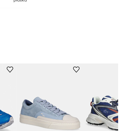
płaska
JH5437
niebieski
idas Originals