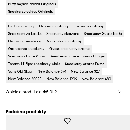
Buty męskie adidas Originals
Sneakersy adidas Originals
Białe sneakersy
Czarne sneakersy
Różowe sneakersy
Sneakersy za kostkę
Sneakersy skórzane
Sneakersy Guess białe
Czerwone sneakersy
Niebieskie sneakersy
Granatowe sneakersy
Guess sneakersy czarne
Sneakersy białe Puma
Sneakersy czarne Tommy Hilfiger
Tommy Hilfiger sneakersy białe
Sneakersy czarne Puma
Vans Old Skool
New Balance 574
New Balance 327
New Balance 2002R
New Balance 1906
New Balance 480
Opinie o produkcie
5.0
2
Podobne produkty