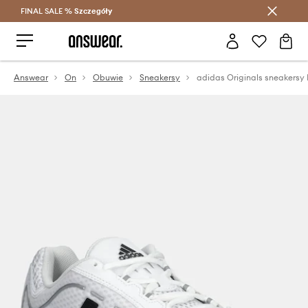
FINAL SALE %
Szczegóły
Oszczędzaj z Answear Club >
Answear
On
Obuwie
Sneakersy