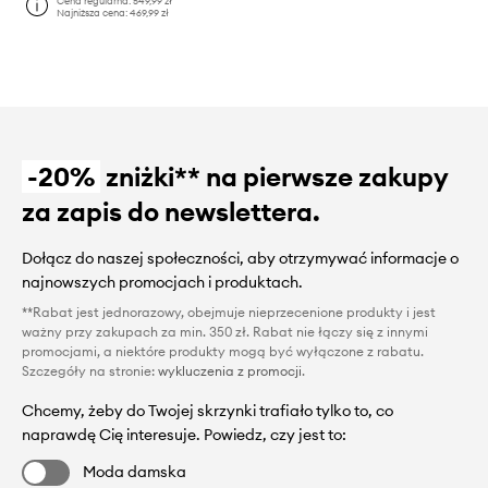
Cena regularna:
549,99 zł
Najniższa cena:
469,99 zł
-20%
zniżki** na pierwsze zakupy
za zapis do newslettera.
Dołącz do naszej społeczności, aby otrzymywać informacje o
najnowszych promocjach i produktach.
**Rabat jest jednorazowy, obejmuje nieprzecenione produkty i jest
ważny przy zakupach za min. 350 zł. Rabat nie łączy się z innymi
promocjami, a niektóre produkty mogą być wyłączone z rabatu.
Szczegóły na stronie:
wykluczenia z promocji
.
Chcemy, żeby do Twojej skrzynki trafiało tylko to, co
naprawdę Cię interesuje. Powiedz, czy jest to:
Moda damska