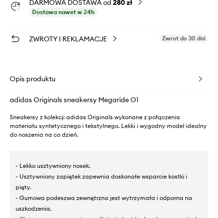
DARMOWA DOSTAWA od
280 zł
Dostawa nawet w 24h
ZWROTY I REKLAMACJE
Zwrot do 30 dni
Opis produktu
adidas Originals sneakersy Megaride O1
Sneakersy z kolekcji adidas Originals wykonane z połączenia
materiału syntetycznego i tekstylnego. Lekki i wygodny model idealny
do noszenia na co dzień.
- Lekko usztywniony nosek.
- Usztywniony zapiętek zapewnia doskonałe wsparcie kostki i
pięty.
- Gumowa podeszwa zewnętrzna jest wytrzymała i odporna na
uszkodzenia.