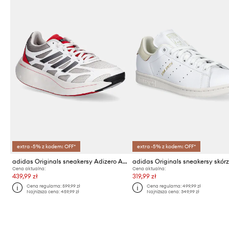
extra -5% z kodem: OFF*
extra -5% z kodem: OFF*
adidas Originals sneakersy Adizero Aruku
Cena aktualna:
Cena aktualna:
439,99 zł
319,99 zł
Cena regularna:
599,99 zł
Cena regularna:
499,99 zł
Najniższa cena:
459,99 zł
Najniższa cena:
349,99 zł