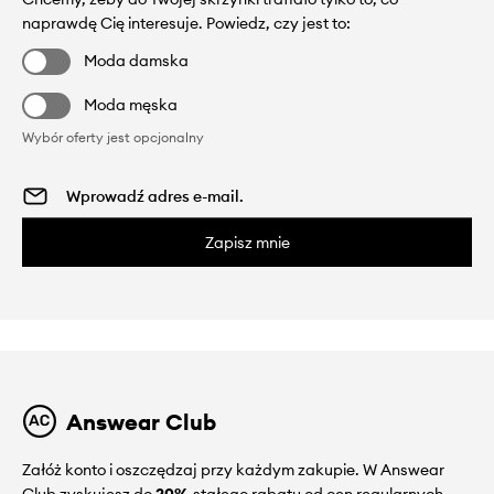
naprawdę Cię interesuje. Powiedz, czy jest to:
Moda damska
Moda męska
Wybór oferty jest opcjonalny
Zapisz mnie
Answear Club
Załóż konto i oszczędzaj przy każdym zakupie. W Answear
Club zyskujesz do
20%
stałego rabatu od cen regularnych.