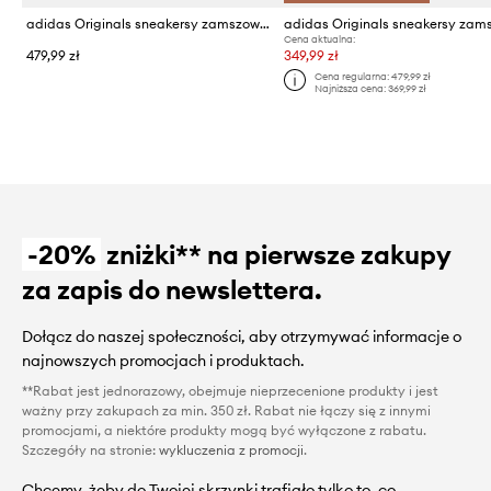
adidas Originals sneakersy zamszowe Handball Spezial
Cena aktualna:
479,99 zł
349,99 zł
Cena regularna:
479,99 zł
Najniższa cena:
369,99 zł
-20%
zniżki** na pierwsze zakupy
za zapis do newslettera.
Dołącz do naszej społeczności, aby otrzymywać informacje o
najnowszych promocjach i produktach.
**Rabat jest jednorazowy, obejmuje nieprzecenione produkty i jest
ważny przy zakupach za min. 350 zł. Rabat nie łączy się z innymi
promocjami, a niektóre produkty mogą być wyłączone z rabatu.
Szczegóły na stronie:
wykluczenia z promocji
.
Chcemy, żeby do Twojej skrzynki trafiało tylko to, co