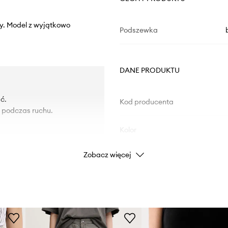
ny. Model z wyjątkowo
Podszewka
DANE PRODUKTU
ć.
Kod producenta
ę podczas ruchu.
Kolor
Zobacz więcej
Marka
ad
Producent
ID Produktu