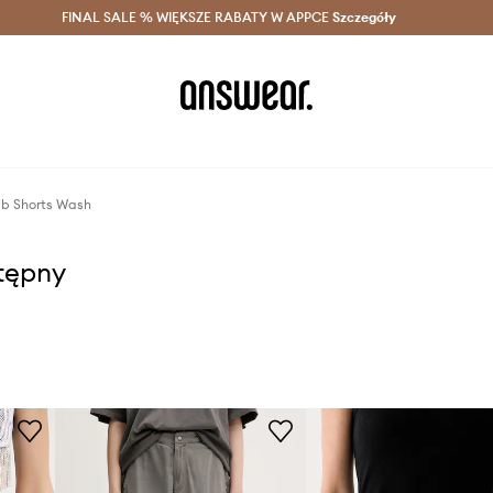
szczędzaj z Answear Club >
FINAL SALE % WIĘKSZE RABATY W APPCE
Dostawa nawet w 24h >
Szczegóły
News
Rib Shorts Wash
stępny