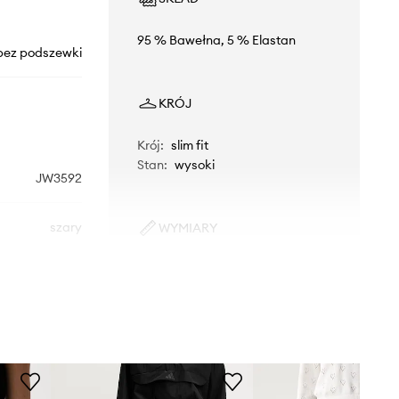
95 % Bawełna, 5 % Elastan
bez podszewki
KRÓJ
Krój
:
slim fit
Stan
:
wysoki
JW3592
szary
WYMIARY
Modelka ze zdjęcia ma 174 cm
idas Originals
wzrostu i ma na sobie rozmiar M.
Rozmiarówka standardowa
Zalecamy wybór rozmiaru, jaki nosisz
zazwyczaj.
Tabela rozmiarów