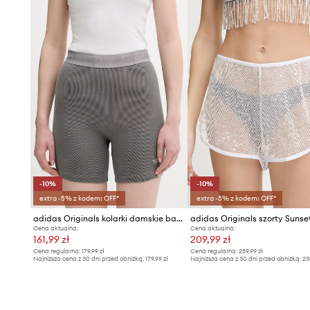
-10%
-10%
extra -5% z kodem: OFF*
extra -5% z kodem: OFF*
adidas Originals kolarki damskie bawełniane z elastanem
Cena aktualna:
Cena aktualna:
161,99 zł
209,99 zł
Cena regularna:
179,99 zł
Cena regularna:
259,99 zł
Najniższa cena z 30 dni przed obniżką:
179,99 zł
Najniższa cena z 30 dni przed obniżką:
23