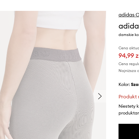
adidas O
adida
damskie kol
Cena aktua
94,99 z
Cena regul
Najniższa c
Kolor:
sza
Produkt 
Niestety 
produktami