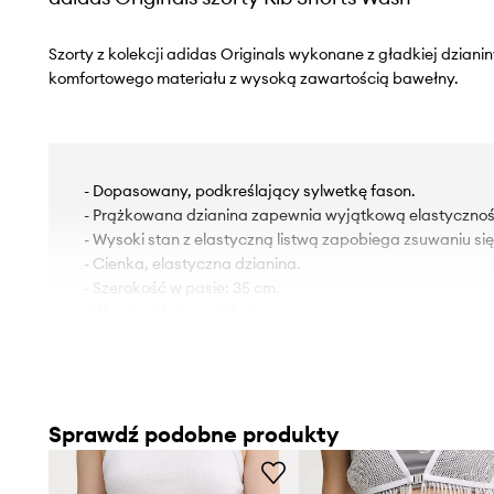
Szorty z kolekcji adidas Originals wykonane z gładkiej dziani
komfortowego materiału z wysoką zawartością bawełny.
- Dopasowany, podkreślający sylwetkę fason.
- Prążkowana dzianina zapewnia wyjątkową elastycznoś
- Wysoki stan z elastyczną listwą zapobiega zsuwaniu si
- Cienka, elastyczna dzianina.
- Szerokość w pasie: 35 cm.
- Wysokość stanu: 27 cm.
- Długość: 37 cm.
- Wymiary podane dla rozmiaru: M.
Sprawdź podobne produkty