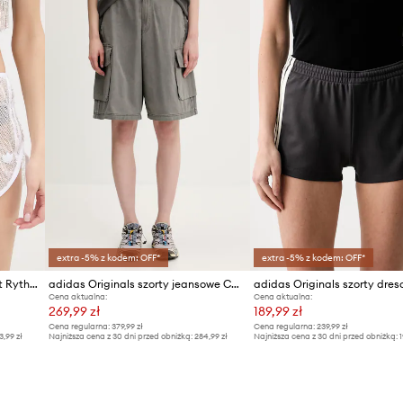
extra -5% z kodem: OFF*
extra -5% z kodem: OFF*
adidas Originals szorty Sunset Rythms
adidas Originals szorty jeansowe Cargo Jorts
Cena aktualna:
Cena aktualna:
269,99 zł
189,99 zł
Cena regularna:
379,99 zł
Cena regularna:
239,99 zł
3,99 zł
Najniższa cena z 30 dni przed obniżką:
284,99 zł
Najniższa cena z 30 dni przed obniżką:
1