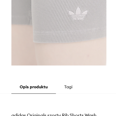
Opis produktu
Tagi
adidas Originals szorty Rib Shorts Wash