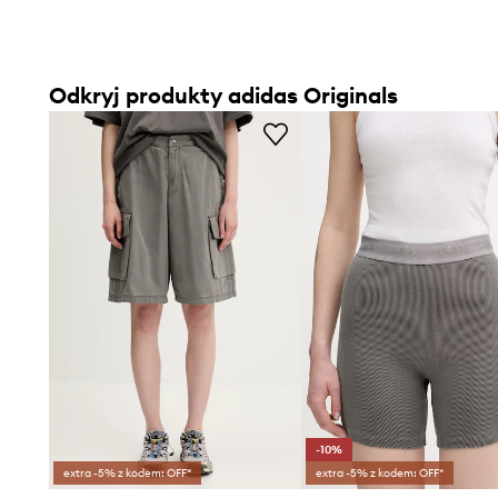
Odkryj produkty adidas Originals
-10%
extra -5% z kodem: OFF*
extra -5% z kodem: OFF*