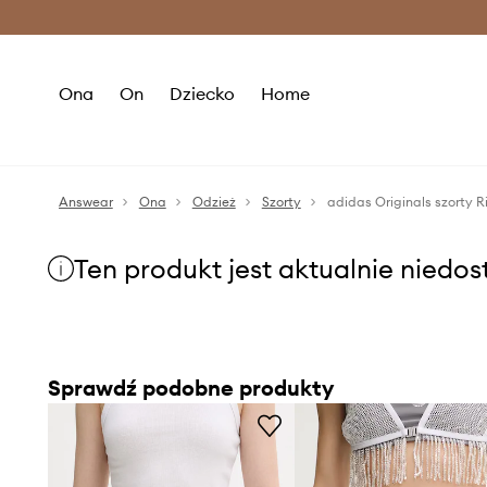
Premium Fashion Benefits >
O
Ona
On
Dziecko
Home
Answear
Ona
Odzież
Szorty
adidas Originals szorty 
Ten produkt jest aktualnie niedo
Sprawdź podobne produkty