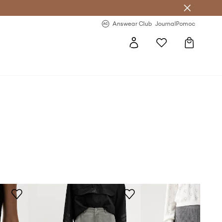
letter >
Regularne nowości >
Answear Club
Journal
Pomoc