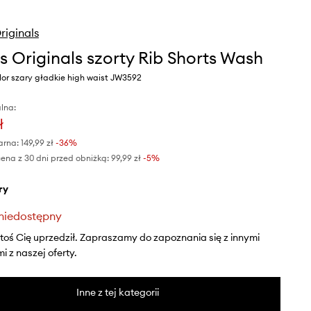
riginals
s Originals szorty Rib Shorts Wash
or szary gładkie high waist JW3592
lna:
ł
arna:
149,99 zł
-36%
ena z 30 dni przed obniżką:
99,99 zł
 -5%
ry
niedostępny
ktoś Cię uprzedził. Zapraszamy do zapoznania się z innymi
 z naszej oferty.
Inne z tej kategorii