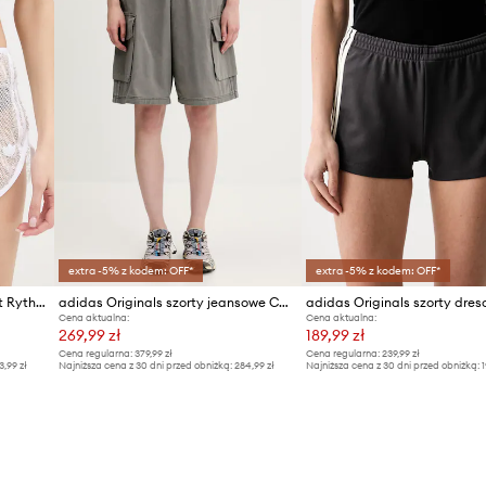
extra -5% z kodem: OFF*
extra -5% z kodem: OFF*
adidas Originals szorty Sunset Rythms
adidas Originals szorty jeansowe Cargo Jorts
Cena aktualna:
Cena aktualna:
269,99 zł
189,99 zł
Cena regularna:
379,99 zł
Cena regularna:
239,99 zł
3,99 zł
Najniższa cena z 30 dni przed obniżką:
284,99 zł
Najniższa cena z 30 dni przed obniżką:
1