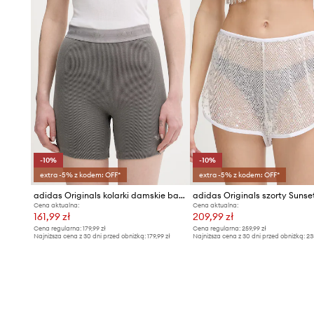
-10%
-10%
extra -5% z kodem: OFF*
extra -5% z kodem: OFF*
adidas Originals kolarki damskie bawełniane z elastanem
Cena aktualna:
Cena aktualna:
161,99 zł
209,99 zł
Cena regularna:
179,99 zł
Cena regularna:
259,99 zł
Najniższa cena z 30 dni przed obniżką:
179,99 zł
Najniższa cena z 30 dni przed obniżką:
23