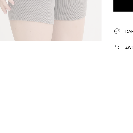
DA
ZWR