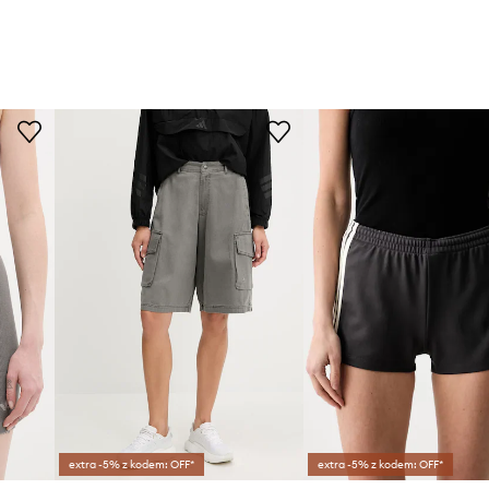
extra -5% z kodem: OFF*
extra -5% z kodem: OFF*