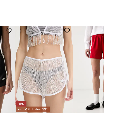
-10%
extra -5% z kodem: OFF*