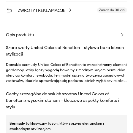
ZWROTY I REKLAMACJE
Zwrot do 30 dni
Opis produktu
Szare szorty United Colors of Benetton – stylowa baza letnich
stylizacji
Damskie bermudy United Colors of Benetton to wszechstronny element
garderoby, który łączy wygodę bawełny z modnym krojem bermudów,
oferując komfort i swobodę. Ten model sprzyja tworzeniu casualowych
zestawów, idealnie sprawdzając się podczas letnich wyjść czy relaksu.
Cechy szczególne damskich szortów United Colors of
Benetton z wysokim stanem – kluczowe aspekty komfortu i
stylu
Bermudy
to klasyczny fason, który sprzyja eleganckim i
swobodnym stylizacjom