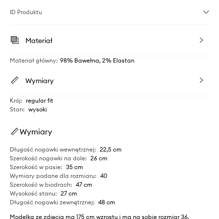
ID Produktu
Materiał
Materiał główny
:
98% Bawełna, 2% Elastan
Wymiary
Krój
:
regular fit
Stan
:
wysoki
Wymiary
Długość nogawki wewnętrznej
:
22,5 cm
Szerokość nogawki na dole
:
26 cm
Szerokość w pasie
:
35 cm
Wymiary podane dla rozmiaru
:
40
Szerokość w biodrach
:
47 cm
Wysokość stanu
:
27 cm
Długość nogawki zewnętrznej
:
48 cm
Modelka ze zdjęcia ma 175 cm wzrostu i ma na sobie rozmiar 36.