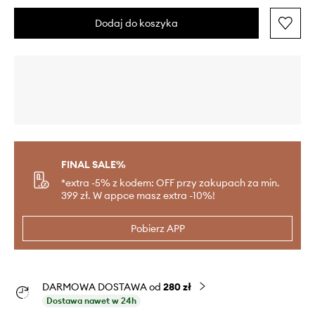
Dodaj do koszyka
FINAL SALE%
*extra -5% z kodem: OFF przy zakupach za min.
399 zł. W appce masz extra -10%!
Pobierz APP
DARMOWA DOSTAWA od
280 zł
Dostawa nawet w 24h