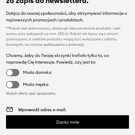
za zapis do newslettera.
Dołącz do naszej społeczności, aby otrzymywać informacje o
najnowszych promocjach i produktach.
**Rabat jest jednorazowy, obejmuje nieprzecenione produkty i jest
ważny przy zakupach za min. 350 zł. Rabat nie łączy się z innymi
promocjami, a niektóre produkty mogą być wyłączone z rabatu.
Szczegóły na stronie:
wykluczenia z promocji
.
Chcemy, żeby do Twojej skrzynki trafiało tylko to, co
naprawdę Cię interesuje. Powiedz, czy jest to:
Moda damska
Moda męska
Wybór oferty jest opcjonalny
Zapisz mnie