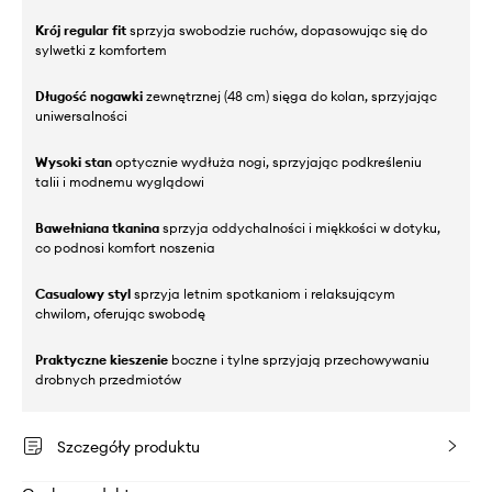
Krój regular fit
sprzyja swobodzie ruchów, dopasowując się do
sylwetki z komfortem
Długość nogawki
zewnętrznej (48 cm) sięga do kolan, sprzyjając
uniwersalności
Wysoki stan
optycznie wydłuża nogi, sprzyjając podkreśleniu
talii i modnemu wyglądowi
Bawełniana tkanina
sprzyja oddychalności i miękkości w dotyku,
co podnosi komfort noszenia
Casualowy styl
sprzyja letnim spotkaniom i relaksującym
chwilom, oferując swobodę
Praktyczne kieszenie
boczne i tylne sprzyjają przechowywaniu
drobnych przedmiotów
Szczegóły produktu