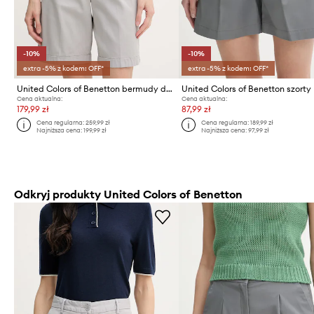
-10%
-10%
extra -5% z kodem: OFF*
extra -5% z kodem: OFF*
United Colors of Benetton bermudy damskie
United Colors of Benetton szorty
Cena aktualna:
Cena aktualna:
179,99 zł
87,99 zł
Cena regularna:
259,99 zł
Cena regularna:
189,99 zł
Najniższa cena:
199,99 zł
Najniższa cena:
97,99 zł
Odkryj produkty United Colors of Benetton