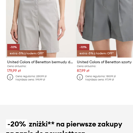
-10%
-10%
extra -5% z kodem: OFF*
extra -5% z kodem: OFF*
United Colors of Benetton bermudy damskie
United Colors of Benetton szorty
Cena aktualna:
Cena aktualna:
179,99 zł
87,99 zł
Cena regularna:
259,99 zł
Cena regularna:
189,99 zł
Najniższa cena:
199,99 zł
Najniższa cena:
97,99 zł
-20%
zniżki** na pierwsze zakupy