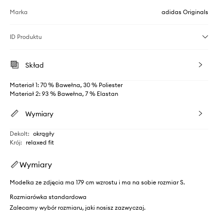
Marka
adidas Originals
ID Produktu
Skład
Materiał 1: 70 % Bawełna, 30 % Poliester
Materiał 2: 93 % Bawełna, 7 % Elastan
Wymiary
Dekolt
:
okrągły
Krój
:
relaxed fit
Wymiary
Modelka ze zdjęcia ma 179 cm wzrostu i ma na sobie rozmiar S.
Rozmiarówka standardowa
Zalecamy wybór rozmiaru, jaki nosisz zazwyczaj.