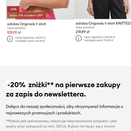
-12%
extra -5% z kodem: OFF*
adidas Originals t-shirt
Cena aktualna:
Cena aktualna:
219,99 zł
109,99 zł
Cena regularna:
349,99 zł
Cena regularna:
159,99 zł
Najniższa cena:
179,99 zł
Najniższa cena:
124,99 zł
-20%
zniżki** na pierwsze zakupy
za zapis do newslettera.
Dołącz do naszej społeczności, aby otrzymywać informacje o
najnowszych promocjach i produktach.
**Rabat jest jednorazowy, obejmuje nieprzecenione produkty i jest
ważny przy zakupach za min. 350 zł. Rabat nie łączy się z innymi