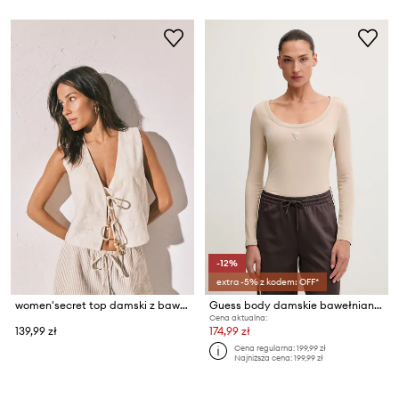
-12%
extra -5% z kodem: OFF*
women'secret top damski z bawełną
Guess body damskie bawełniane z elastanem COLETTE
Cena aktualna:
139,99 zł
174,99 zł
Cena regularna:
199,99 zł
Najniższa cena:
199,99 zł