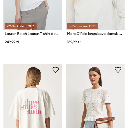
-25% z kodem: OFF*
-15% z kodem: OFF*
Lauren Ralph Lauren T-shirt damski bawełniany
Marc O'Polo longsleeve damski bawełniany DENIM
249,99 zł
189,99 zł