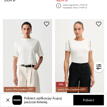
129,99 zł
168,99 zł
Cena regularna:
179,99 zł
Najniższa cena:
179,99 zł
-11%
extra -5% z kodem: OFF*
extra -5% z kodem: OFF*
Marc O'Polo T-shirt damski z bawełną
Gaudi T-shirt damski bawełniany z elastanem
Pobierz aplikację i kupuj
Cena aktualna:
Cena aktualna:
Pobierz
jeszcze łatwiej.
205,99 zł
154,99 zł
Cena regularna:
219,99 zł
Cena regularna:
249,99 zł