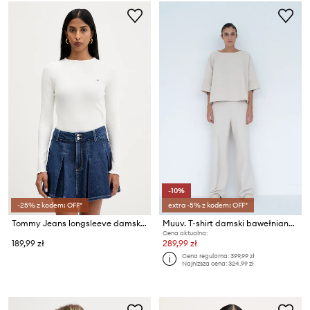
-10%
-25% z kodem: OFF*
extra -5% z kodem: OFF*
Tommy Jeans longsleeve damski bawełniany z elastanem
Muuv. T-shirt damski bawełniany MOAI
Cena aktualna:
189,99 zł
289,99 zł
Cena regularna:
399,99 zł
Najniższa cena:
324,99 zł