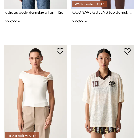
-25% z kodem: OFF*
adidas body damskie x Farm Rio
GOD SAVE QUEENS top damski HALTER TOP
329,99 zł
279,99 zł
-15% z kodem: OFF*