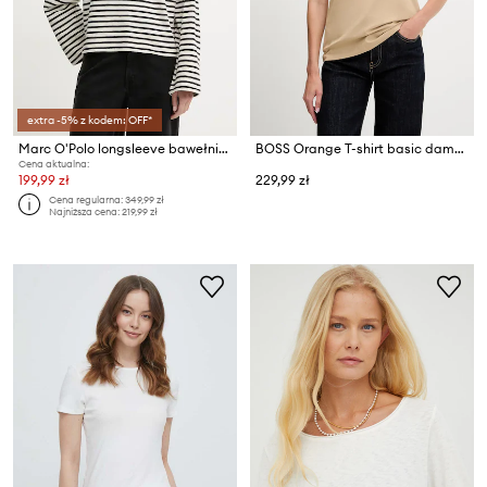
extra -5% z kodem: OFF*
Marc O'Polo longsleeve bawełniany
BOSS Orange T-shirt basic damski bawełniany C Esogo 1
Cena aktualna:
199,99 zł
229,99 zł
Cena regularna:
349,99 zł
Najniższa cena:
219,99 zł