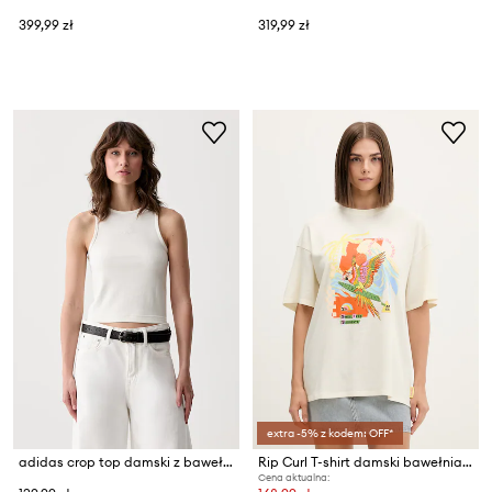
399,99 zł
319,99 zł
extra -5% z kodem: OFF*
adidas crop top damski z bawełną
Rip Curl T-shirt damski bawełniany FARM RIO
Cena aktualna: