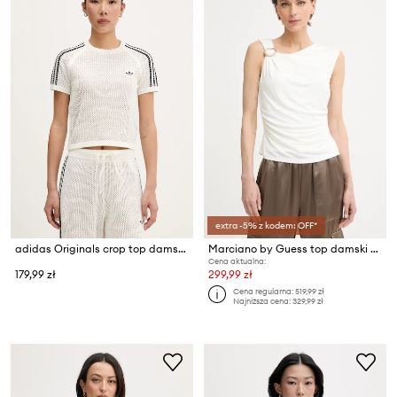
extra -5% z kodem: OFF*
adidas Originals crop top damski
Marciano by Guess top damski z wiskozy INES
Cena aktualna:
179,99 zł
299,99 zł
Cena regularna:
519,99 zł
Najniższa cena:
329,99 zł