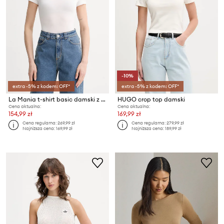
-10%
extra -5% z kodem: OFF*
extra -5% z kodem: OFF*
La Mania t-shirt basic damski z modalu MEG
HUGO crop top damski
Cena aktualna:
Cena aktualna:
154,99 zł
169,99 zł
Cena regularna:
269,99 zł
Cena regularna:
279,99 zł
Najniższa cena:
169,99 zł
Najniższa cena:
189,99 zł