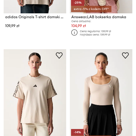
-25%
extra -5% z kodem: OFF*
adidas Originals T-shirt damski bawełniany Essentials
Answear.LAB bokserka damska
Cena aktualna:
109,99 zł
104,99 zł
Cena regularna:
139,99 zł
Najniższa cena:
139,99 zł
-14%