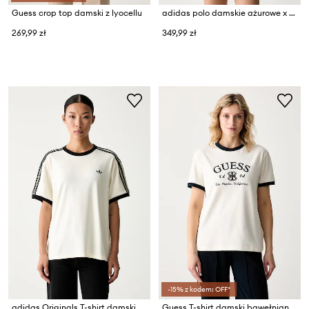
Guess crop top damski z lyocellu
adidas polo damskie ażurowe x Farm Rio
269,99 zł
349,99 zł
-15% z kodem: OFF*
adidas Originals T-shirt damski bawełniany z elastanem
Guess T-shirt damski bawełniany z elastanem HOSHI