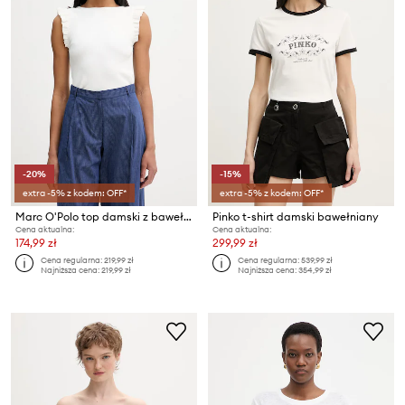
-20%
-15%
extra -5% z kodem: OFF*
extra -5% z kodem: OFF*
Marc O'Polo top damski z bawełną
Pinko t-shirt damski bawełniany
Cena aktualna:
Cena aktualna:
174,99 zł
299,99 zł
Cena regularna:
219,99 zł
Cena regularna:
539,99 zł
Najniższa cena:
219,99 zł
Najniższa cena:
354,99 zł