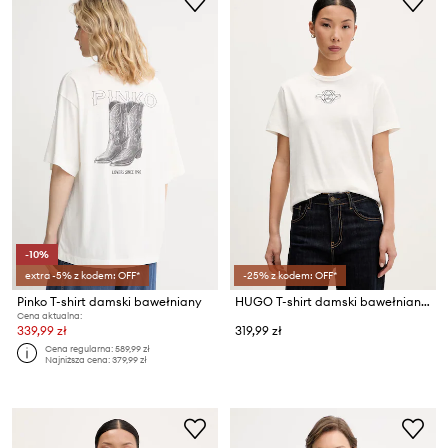
-10%
extra -5% z kodem: OFF*
-25% z kodem: OFF*
Pinko T-shirt damski bawełniany
HUGO T-shirt damski bawełniany Damacia_8
Cena aktualna:
339,99 zł
319,99 zł
Cena regularna:
589,99 zł
Najniższa cena:
379,99 zł