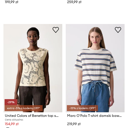
199,99 zł
259,99 zł
-29%
extra -5% z kodem: OFF*
-15% z kodem: OFF*
United Colors of Benetton top swetrowy damski ażurowy
Marc O'Polo T-shirt damski bawełniany
Cena aktualna:
154,99 zł
219,99 zł