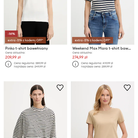
-16%
extra -5% z kodem: OFF*
extra -5% z kodem: OFF*
Pinko t-shirt bawełniany
Weekend Max Mara t-shirt bawełniany VENACO
Cena aktualna:
Cena aktualna:
209,99 zł
274,99 zł
Cena regularna:
389,99 zł
Cena regularna:
419,99 zł
Najniższa cena:
249,99 zł
Najniższa cena:
289,99 zł