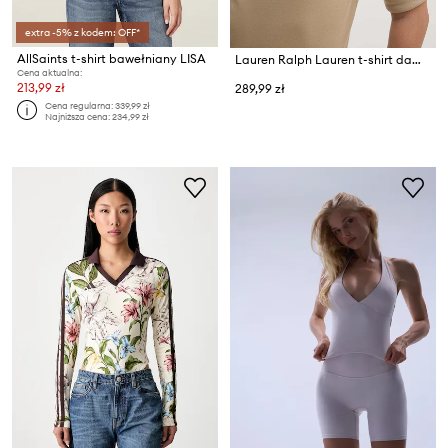
extra -5% z kodem: OFF*
AllSaints t-shirt bawełniany LISA
Lauren Ralph Lauren t-shirt damski z bawełny
Cena aktualna:
213,99 zł
289,99 zł
Cena regularna:
339,99 zł
Najniższa cena:
234,99 zł