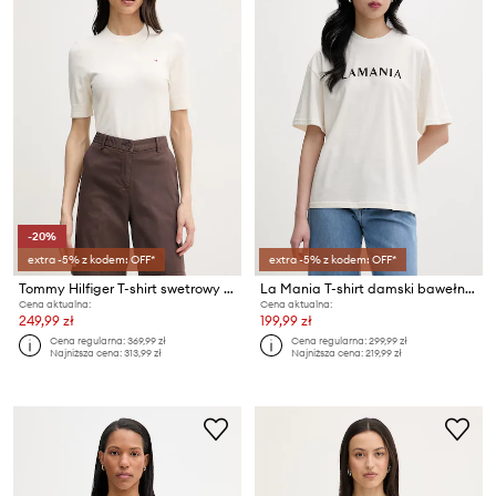
-20%
extra -5% z kodem: OFF*
extra -5% z kodem: OFF*
Tommy Hilfiger T-shirt swetrowy damski z bawełną
La Mania T-shirt damski bawełniany CHUCK
Cena aktualna:
Cena aktualna:
249,99 zł
199,99 zł
Cena regularna:
369,99 zł
Cena regularna:
299,99 zł
Najniższa cena:
313,99 zł
Najniższa cena:
219,99 zł