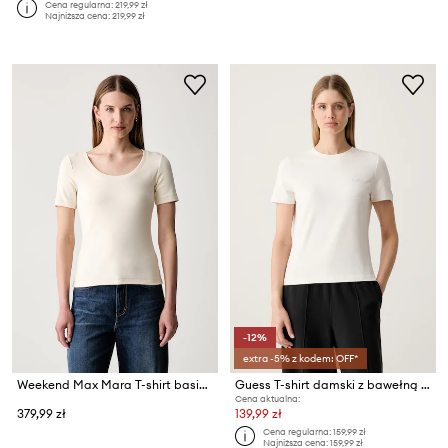
Cena regularna:
219,99 zł
Najniższa cena:
219,99 zł
-12%
extra -5% z kodem: OFF*
Weekend Max Mara T-shirt basic damski bawełniany z elastanem WKDMULTIJ
Guess T-shirt damski z bawełną TRACEY
Cena aktualna:
379,99 zł
139,99 zł
Cena regularna:
159,99 zł
Najniższa cena:
159,99 zł