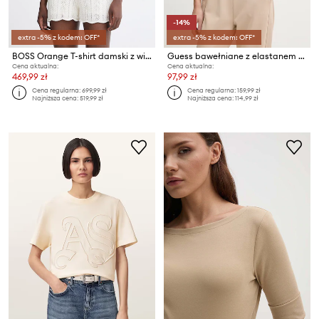
-14%
extra -5% z kodem: OFF*
extra -5% z kodem: OFF*
BOSS Orange T-shirt damski z wiskozą C Fice
Guess bawełniane z elastanem OCTAVIA
Cena aktualna:
Cena aktualna:
469,99 zł
97,99 zł
Cena regularna:
699,99 zł
Cena regularna:
159,99 zł
Najniższa cena:
519,99 zł
Najniższa cena:
114,99 zł