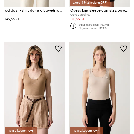
extra -5% z kodem: OFF*
adidas T-shirt damski bawełniany Leopard Pack
Guess longsleeve damski z bawełną
Cena aktualna:
149,99 zł
170,99 zł
Cena regularna:
199,99 zł
Najniższa cena:
199,99 zł
-15% z kodem: OFF*
-15% z kodem: OFF*