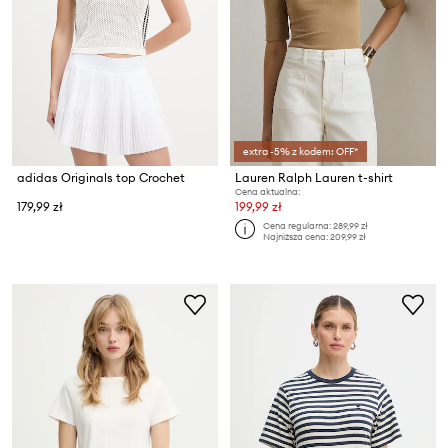
extra -5% z kodem: OFF*
adidas Originals top Crochet
Lauren Ralph Lauren t-shirt
Cena aktualna:
179,99 zł
199,99 zł
Cena regularna:
289,99 zł
Najniższa cena:
209,99 zł