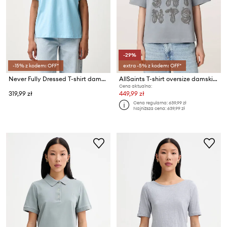
-29%
-15% z kodem: OFF*
extra -5% z kodem: OFF*
Never Fully Dressed T-shirt damski bawełniany
AllSaints T-shirt oversize damski bawełniany ELLA
Cena aktualna:
319,99 zł
449,99 zł
Cena regularna:
639,99 zł
Najniższa cena:
639,99 zł