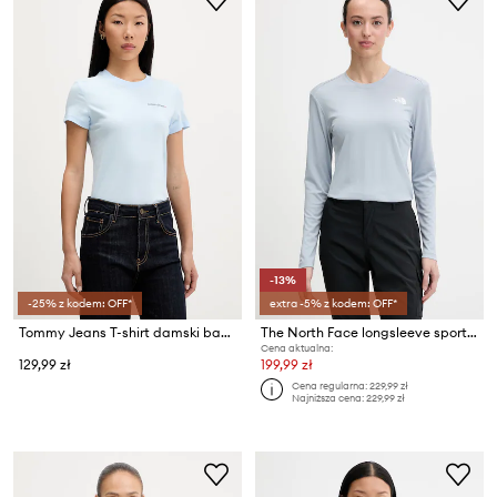
-13%
-25% z kodem: OFF*
extra -5% z kodem: OFF*
Tommy Jeans T-shirt damski bawełniany
The North Face longsleeve sportowy damski Shadow
Cena aktualna:
129,99 zł
199,99 zł
Cena regularna:
229,99 zł
Najniższa cena:
229,99 zł