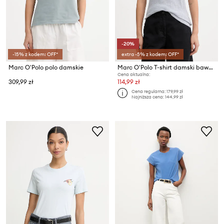
-20%
-15% z kodem: OFF*
extra -5% z kodem: OFF*
Marc O'Polo polo damskie
Marc O'Polo T-shirt damski bawełniany
Cena aktualna:
309,99 zł
114,99 zł
Cena regularna:
179,99 zł
Najniższa cena:
144,99 zł