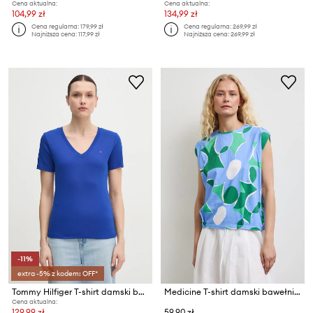
Cena aktualna:
Cena aktualna:
104,99 zł
134,99 zł
Cena regularna:
179,99 zł
Cena regularna:
269,99 zł
Najniższa cena:
117,99 zł
Najniższa cena:
269,99 zł
-11%
extra -5% z kodem: OFF*
Tommy Hilfiger T-shirt damski bawełniany
Medicine T-shirt damski bawełniany
Cena aktualna:
129,99 zł
59,90 zł