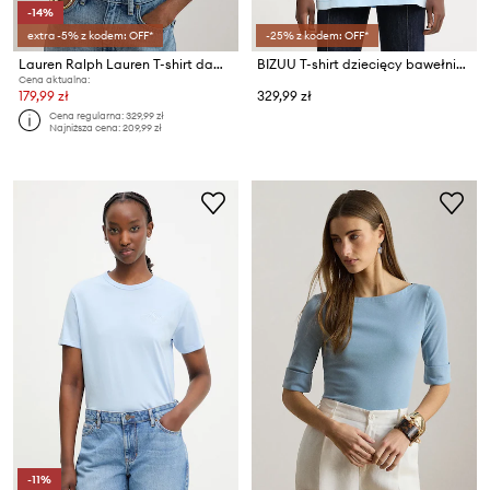
-14%
extra -5% z kodem: OFF*
-25% z kodem: OFF*
Lauren Ralph Lauren T-shirt damski bawełniany
BIZUU T-shirt dziecięcy bawełniany PAPLYS
Cena aktualna:
179,99 zł
329,99 zł
Cena regularna:
329,99 zł
Najniższa cena:
209,99 zł
-11%