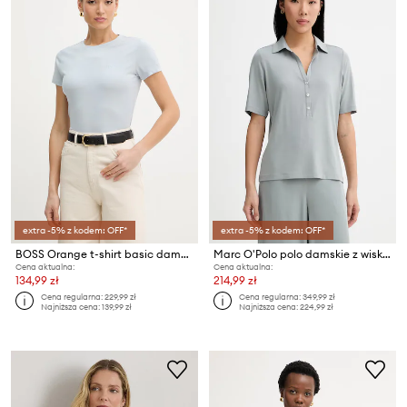
extra -5% z kodem: OFF*
extra -5% z kodem: OFF*
BOSS Orange t-shirt basic damski bawełniany C Esogo 1
Marc O'Polo polo damskie z wiskozą
Cena aktualna:
Cena aktualna:
134,99 zł
214,99 zł
Cena regularna:
229,99 zł
Cena regularna:
349,99 zł
Najniższa cena:
139,99 zł
Najniższa cena:
224,99 zł