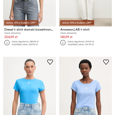
extra -5% z kodem: OFF*
extra -5% z kodem: OFF*
Diesel t-shirt damski bawełniany T-REG-S1
Answear.LAB t-shirt
Cena aktualna:
Cena aktualna:
254,99 zł
149,99 zł
Cena regularna:
389,99 zł
Cena regularna:
219,99 zł
Najniższa cena:
269,99 zł
Najniższa cena:
164,99 zł