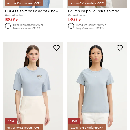
extra -5% z kodem: OFF*
extra -5% z kodem: OFF*
HUGO t-shirt basic damski bawełniany Damacia_7
Lauren Ralph Lauren t-shirt damski z bawełny
Cena aktualna:
Cena aktualna:
189,99 zł
179,99 zł
Cena regularna:
319,99 zł
Cena regularna:
289,99 zł
Najniższa cena:
214,99 zł
Najniższa cena:
189,99 zł
-10%
-10%
extra -5% z kodem: OFF*
extra -5% z kodem: OFF*