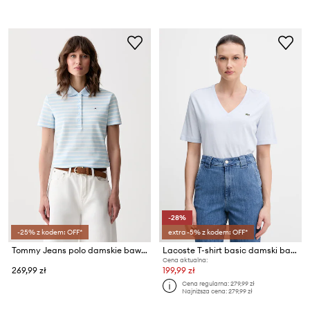
-28%
-25% z kodem: OFF*
extra -5% z kodem: OFF*
Tommy Jeans polo damskie bawełniane
Lacoste T-shirt basic damski bawełniany
Cena aktualna:
269,99 zł
199,99 zł
Cena regularna:
279,99 zł
Najniższa cena:
279,99 zł