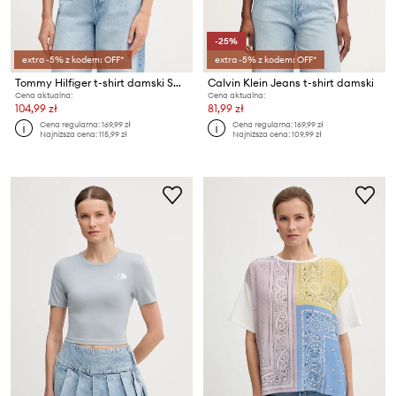
-25%
extra -5% z kodem: OFF*
extra -5% z kodem: OFF*
Tommy Hilfiger t-shirt damski SUMMER
Calvin Klein Jeans t-shirt damski
Cena aktualna:
Cena aktualna:
104,99 zł
81,99 zł
Cena regularna:
169,99 zł
Cena regularna:
169,99 zł
Najniższa cena:
115,99 zł
Najniższa cena:
109,99 zł