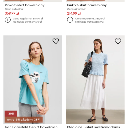
Pinko t-shirt bawełniany
Pinko t-shirt bawełniany
Cena aktualna:
Cena aktualna:
359,99 zł
214,99 zł
Cena regularna:
589,99 zł
Cena regularna:
389,99 zł
Najniższa cena:
399,99 zł
Najniższa cena:
239,99 zł
-30%
extra -5% z kodem: OFF*
Karl Lagerfeld t-shirt bawełniany IKON
Medicine T-shirt swetrowy damski bawełniany