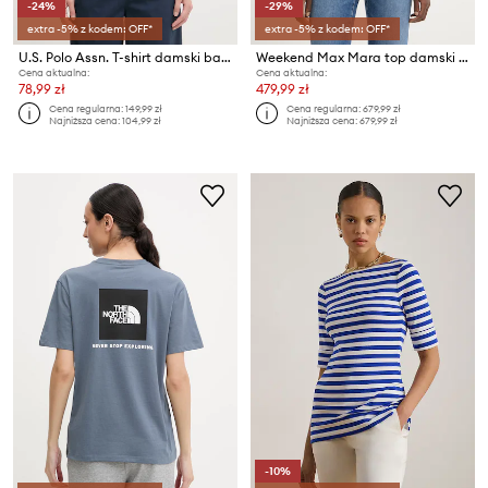
-24%
-29%
extra -5% z kodem: OFF*
extra -5% z kodem: OFF*
U.S. Polo Assn. T-shirt damski bawełniany STRIPE CREW NECK
Weekend Max Mara top damski z wiskozą COSE
Cena aktualna:
Cena aktualna:
78,99 zł
479,99 zł
Cena regularna:
149,99 zł
Cena regularna:
679,99 zł
Najniższa cena:
104,99 zł
Najniższa cena:
679,99 zł
-10%