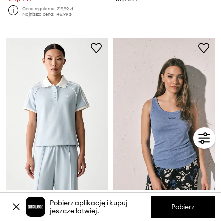
Cena regularna:
219,99 zł
Najniższa cena:
146,99 zł
adidas Originals polo damskie
women'secret top damski
Pobierz aplikację i kupuj
Pobierz
jeszcze łatwiej.
239,99 zł
69,99 zł