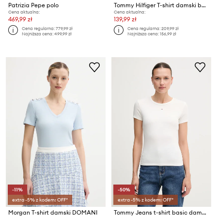
Patrizia Pepe polo
Tommy Hilfiger T-shirt damski bawełniany
Cena aktualna:
Cena aktualna:
469,99 zł
139,99 zł
Cena regularna:
779,99 zł
Cena regularna:
209,99 zł
Najniższa cena:
499,99 zł
Najniższa cena:
156,99 zł
-11%
-50%
extra -5% z kodem: OFF*
extra -5% z kodem: OFF*
Morgan T-shirt damski DOMANI
Tommy Jeans t-shirt basic damski bawełniany z elastanem 2-pack