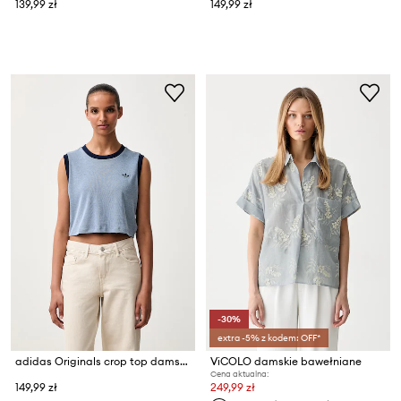
139,99 zł
149,99 zł
-30%
extra -5% z kodem: OFF*
adidas Originals crop top damski z modalem Heather
ViCOLO damskie bawełniane
Cena aktualna:
149,99 zł
249,99 zł