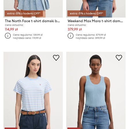
extra -5% z kodem: OFF*
extra -5% z kodem: OFF*
The North Face t-shirt damski bawełniany z elastanem
Weekend Max Mara t-shirt damski PAMPAS
Cena aktualna:
Cena aktualna:
114,99 zł
379,99 zł
Cena regularna:
139,99 zł
Cena regularna:
579,99 zł
Najniższa cena:
119,99 zł
Najniższa cena:
399,99 zł