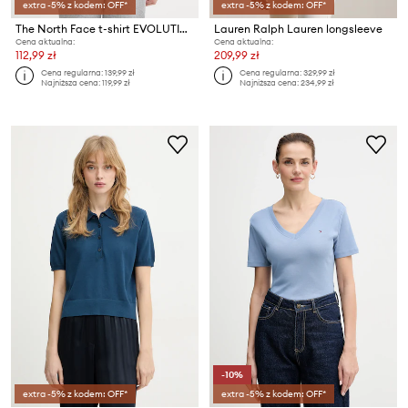
extra -5% z kodem: OFF*
extra -5% z kodem: OFF*
The North Face t-shirt EVOLUTION
Lauren Ralph Lauren longsleeve
Cena aktualna:
Cena aktualna:
112,99 zł
209,99 zł
Cena regularna:
139,99 zł
Cena regularna:
329,99 zł
Najniższa cena:
119,99 zł
Najniższa cena:
234,99 zł
-10%
extra -5% z kodem: OFF*
extra -5% z kodem: OFF*