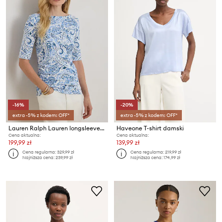
-16%
-20%
extra -5% z kodem: OFF*
extra -5% z kodem: OFF*
Lauren Ralph Lauren longsleeve damski bawełniany
Haveone T-shirt damski
Cena aktualna:
Cena aktualna:
199,99 zł
139,99 zł
Cena regularna:
329,99 zł
Cena regularna:
219,99 zł
Najniższa cena:
239,99 zł
Najniższa cena:
174,99 zł