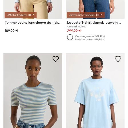
-25% z kodem: OFF*
extra -5% z kodem: OFF*
Tommy Jeans longsleeve damski bawełniany z elastanem
Lacoste T-shirt damski bawełniany
Cena aktualna:
189,99 zł
299,99 zł
Cena regularna:
369,99 zł
Najniższa cena:
329,99 zł