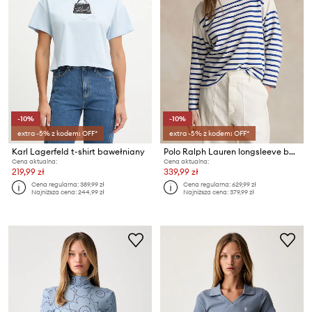
-10%
-10%
extra -5% z kodem: OFF*
extra -5% z kodem: OFF*
Karl Lagerfeld t-shirt bawełniany
Polo Ralph Lauren longsleeve bawełniany
Cena aktualna:
Cena aktualna:
219,99 zł
339,99 zł
Cena regularna:
389,99 zł
Cena regularna:
629,99 zł
Najniższa cena:
244,99 zł
Najniższa cena:
379,99 zł