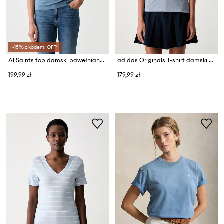
-15% z kodem: OFF*
AllSaints top damski bawełniany z elastanem KATARINA
adidas Originals T-shirt damski Heather
199,99 zł
179,99 zł