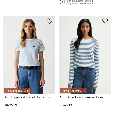
Cena regularna:
359,99 zł
Najniższa cena:
359,99 zł
-15% z kodem: OFF*
-15% z kodem: OFF*
Karl Lagerfeld T-shirt damski bawełniany IKON
Marc O'Polo longsleeve damski bawełniany
389,99 zł
219,99 zł