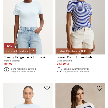
-19%
extra -5% z kodem: OFF*
extra -5% z kodem: OFF*
Tommy Hilfiger t-shirt damski bawełniany
Lauren Ralph Lauren t-shirt
Cena aktualna:
Cena aktualna:
104,99 zł
234,99 zł
Cena regularna:
209,99 zł
Cena regularna:
329,99 zł
Najniższa cena:
129,99 zł
Najniższa cena:
244,99 zł