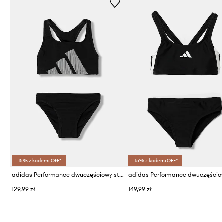
-15% z kodem: OFF*
-15% z kodem: OFF*
adidas Performance dwuczęściowy strój kąpielowy dziecięcy
129,99 zł
149,99 zł