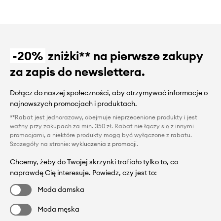
-20%
zniżki** na pierwsze zakupy
za zapis do newslettera.
Dołącz do naszej społeczności, aby otrzymywać informacje o
najnowszych promocjach i produktach.
**Rabat jest jednorazowy, obejmuje nieprzecenione produkty i jest
ważny przy zakupach za min. 350 zł. Rabat nie łączy się z innymi
promocjami, a niektóre produkty mogą być wyłączone z rabatu.
Szczegóły na stronie:
wykluczenia z promocji
.
Chcemy, żeby do Twojej skrzynki trafiało tylko to, co
naprawdę Cię interesuje. Powiedz, czy jest to:
Moda damska
Moda męska