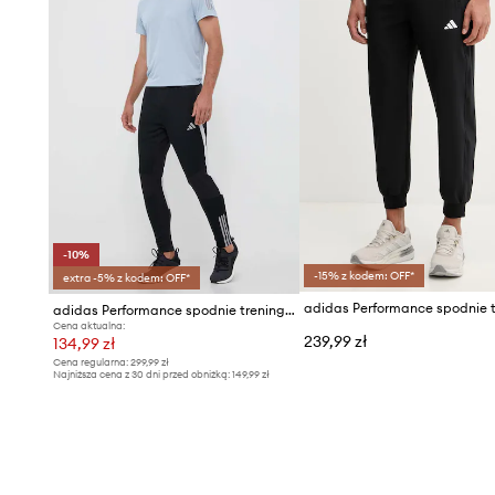
-10%
-15% z kodem: OFF*
extra -5% z kodem: OFF*
adidas Performance spodnie treningowe Tiro 23
Cena aktualna:
239,99 zł
134,99 zł
Cena regularna:
299,99 zł
Najniższa cena z 30 dni przed obniżką:
149,99 zł