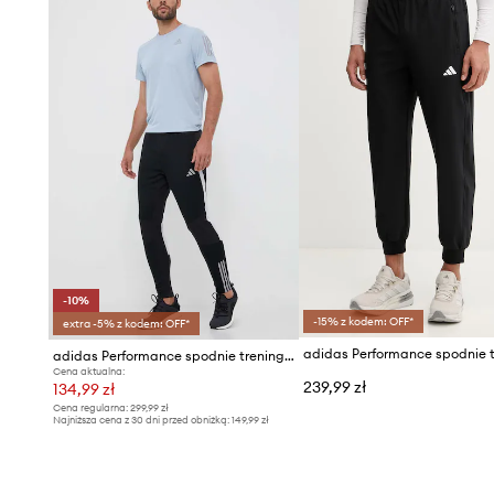
- Elementy odblaskowe zwiększają widoczność i bezpiec
- Szerokość w pasie: 38 cm.
- Szerokość w biodrach: 53 cm.
- Wysokość stanu: 30 cm.
- Szerokość nogawki na dole: 14,5 cm.
- Szerokość nogawki: 29 cm.
- Długość nogawki: 101 cm.
- Wymiary podane dla rozmiaru: M.
-10%
-15% z kodem: OFF*
extra -5% z kodem: OFF*
adidas Performance spodnie treningowe Tiro 23
Cena aktualna:
239,99 zł
134,99 zł
Cena regularna:
299,99 zł
Najniższa cena z 30 dni przed obniżką:
149,99 zł