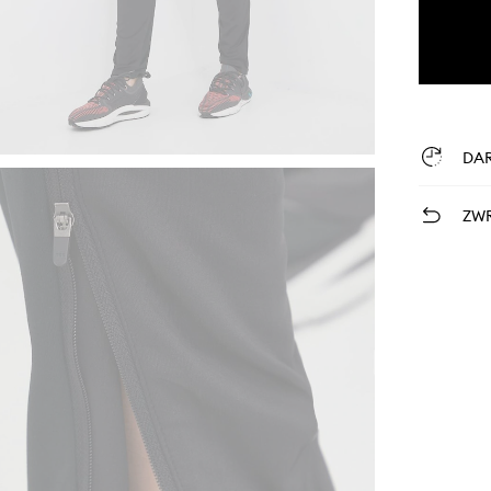
DA
ZWR