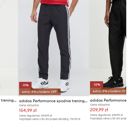
Tabela rozmiarów
-12%
-11%
extra -5% z kodem: OFF*
extra -5% z kodem: OFF*
adidas Performance spodnie treningowe Entrada26
adidas Performance spodnie treningowe Trackstand
Cena aktualna:
Cena aktualna:
209,99 zł
154,99 zł
Cena regularna:
239,99 zł
Cena regularna:
349,99 zł
Najniższa cena z 30 dni przed obniżką
Najniższa cena z 30 dni przed obniżką:
174,99 zł