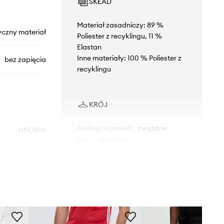
SKŁAD
Materiał zasadniczy: 89 %
yczny materiał
Poliester z recyklingu, 11 %
Elastan
Inne materiały: 100 % Poliester z
bez zapięcia
recyklingu
KRÓJ
Rodzaj nogawek
:
zwężane
HN0806
Stan
:
regularny
czarny
WYMIARY
s Performance
Model ze zdjęcia ma 186 cm
wzrostu i ma na sobie rozmiar M.