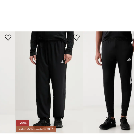
-20%
extra -5% z kodem: OFF*