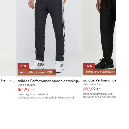
-12%
-11%
extra -5% z kodem: OFF*
extra -5% z kodem: OFF*
adidas Performance spodnie treningowe Entrada26
adidas Performance spodnie treningowe Trackstand
Cena aktualna:
Cena aktualna:
209,99 zł
154,99 zł
Cena regularna:
239,99 zł
Cena regularna:
349,99 zł
Najniższa cena z 30 dni przed obniżką
Najniższa cena z 30 dni przed obniżką:
174,99 zł