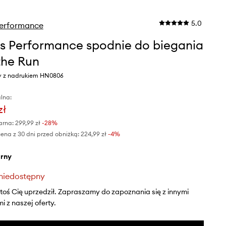
5.0
Performance
s Performance spodnie do biegania
he Run
ny z nadrukiem HN0806
lna:
zł
arna:
299,99 zł
-28%
ena z 30 dni przed obniżką:
224,99 zł
 -4%
arny
niedostępny
ktoś Cię uprzedził. Zapraszamy do zapoznania się z innymi
 z naszej oferty.