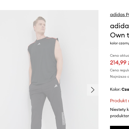
adidas 
adida
Own t
kolor czar
Cena aktua
214,99 
Cena regul
Najniższa c
Kolor:
cz
Produkt 
Niestety 
produktami