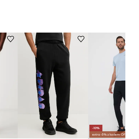
-10%
extra -5% z kodem: OFF*