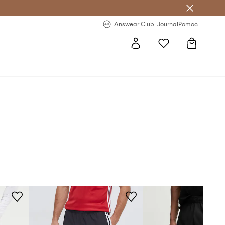
letter >
Regularne nowości >
Answear Club
Journal
Pomoc