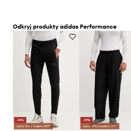
Odkryj produkty adidas Performance
-31%
-19%
extra -5% z kodem: OFF*
extra -5% z kodem: OFF*