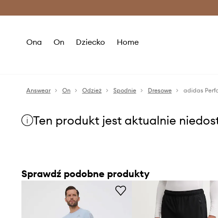
Premium Fashion Benefits >
O
Ona
On
Dziecko
Home
Answear
On
Odzież
Spodnie
Dresowe
adidas Perf
Ten produkt jest aktualnie niedo
Sprawdź podobne produkty