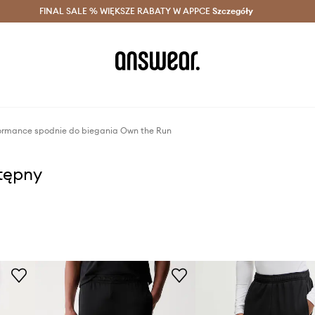
szczędzaj z Answear Club >
FINAL SALE % WIĘKSZE RABATY W APPCE
Dostawa nawet w 24h >
Szczegóły
News
ormance spodnie do biegania Own the Run
stępny