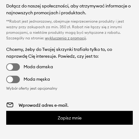
Dołącz do naszej społeczności, aby otrzymywać informacje o
najnowszych promocjach i produktach.
**Rabat jest jednorazowy, obejmuje nieprzecenione produkty i jest
ważny przy zakupach za min. 350 zł. Rabat nie łączy się z innymi
promocjami, a niektóre produkty mogą być wyłączone z rabatu.
Szczegóły na stronie:
wykluczenia z promocji
.
Chcemy, żeby do Twojej skrzynki trafiało tylko to, co
naprawdę Cię interesuje. Powiedz, czy jest to:
Moda damska
Moda męska
Wybór oferty jest opcjonalny
Zapisz mnie