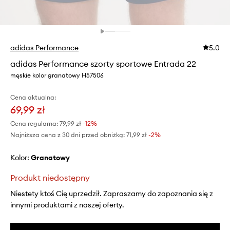
adidas Performance
5.0
adidas Performance szorty sportowe Entrada 22
męskie kolor granatowy H57506
Cena aktualna:
69,99 zł
Cena regularna:
79,99 zł
-12%
Najniższa cena z 30 dni przed obniżką:
71,99 zł
 -2%
Kolor:
granatowy
Produkt niedostępny
Niestety ktoś Cię uprzedził. Zapraszamy do zapoznania się z
innymi produktami z naszej oferty.