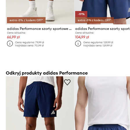
-19%
extra -5% z kodem: OFF*
extra -5% z kodem: OFF*
adidas Performance szorty sportowe męskie Entrada26
Cena aktualna:
Cena aktualna:
66,99 zł
104,99 zł
Cena regularna:
79,99 zł
Cena regularna:
129,99 zł
Najniższa cena:
70,99 zł
Najniższa cena:
129,99 zł
Odkryj produkty adidas Performance