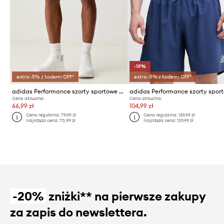
-19%
extra -5% z kodem: OFF*
extra -5% z kodem: OFF*
adidas Performance szorty sportowe męskie Entrada26
Cena aktualna:
Cena aktualna:
66,99 zł
104,99 zł
Cena regularna:
79,99 zł
Cena regularna:
129,99 zł
Najniższa cena:
70,99 zł
Najniższa cena:
129,99 zł
-20%
zniżki** na pierwsze zakupy
za zapis do newslettera.