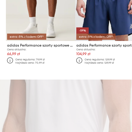
-19%
extra -5% z kodem: OFF*
extra -5% z kodem: OFF*
adidas Performance szorty sportowe męskie Entrada26
Cena aktualna:
Cena aktualna:
66,99 zł
104,99 zł
Cena regularna:
79,99 zł
Cena regularna:
129,99 zł
Najniższa cena:
70,99 zł
Najniższa cena:
129,99 zł