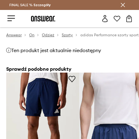
FINAL SALE %
Szczegóły
Oszczędzaj z Answear Club >
Answear
On
Odzież
Szorty
adida
Ten produkt jest aktualnie niedostępny
Sprawdź podobne produkty