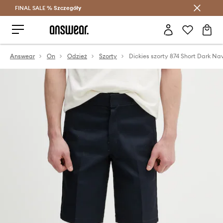
FINAL SALE %
Szczegóły
Oszczędzaj z Answear Club >
Answear
On
Odzież
Szorty
Dickies szorty 874 Short Dark Na