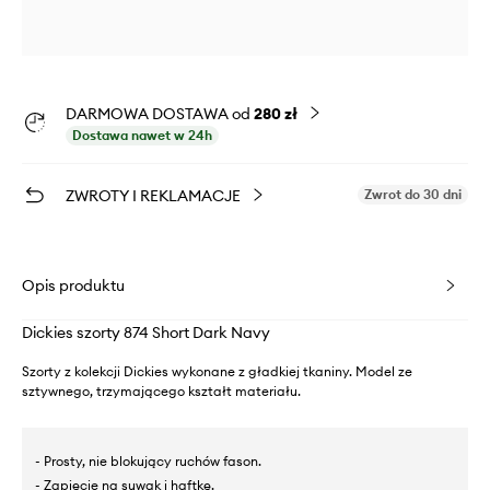
DARMOWA DOSTAWA od
280 zł
Dostawa nawet w 24h
ZWROTY I REKLAMACJE
Zwrot do 30 dni
Opis produktu
Dickies szorty 874 Short Dark Navy
Szorty z kolekcji Dickies wykonane z gładkiej tkaniny. Model ze
sztywnego, trzymającego kształt materiału.
- Prosty, nie blokujący ruchów fason.
- Zapięcie na suwak i haftkę.