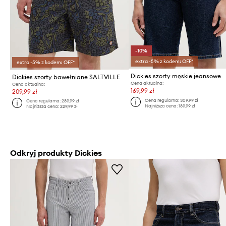
-10%
extra -5% z kodem: OFF*
extra -5% z kodem: OFF*
Dickies szorty męskie jeansowe
Dickies szorty bawełniane SALTVILLE
Cena aktualna:
Cena aktualna:
169,99 zł
209,99 zł
Cena regularna:
309,99 zł
Cena regularna:
289,99 zł
Najniższa cena:
189,99 zł
Najniższa cena:
229,99 zł
Odkryj produkty Dickies