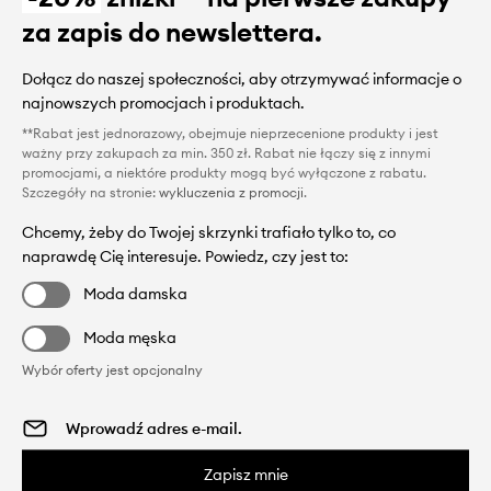
za zapis do newslettera.
Dołącz do naszej społeczności, aby otrzymywać informacje o
najnowszych promocjach i produktach.
**Rabat jest jednorazowy, obejmuje nieprzecenione produkty i jest
ważny przy zakupach za min. 350 zł. Rabat nie łączy się z innymi
promocjami, a niektóre produkty mogą być wyłączone z rabatu.
Szczegóły na stronie:
wykluczenia z promocji
.
Chcemy, żeby do Twojej skrzynki trafiało tylko to, co
naprawdę Cię interesuje. Powiedz, czy jest to:
Moda damska
Moda męska
Wybór oferty jest opcjonalny
Zapisz mnie