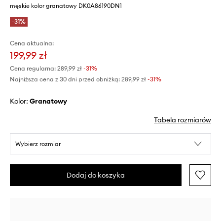
męskie kolor granatowy DK0A86190DN1
-31%
Cena aktualna:
199,99 zł
Cena regularna:
289,99 zł
-31%
Najniższa cena z 30 dni przed obniżką:
289,99 zł
 -31%
Kolor:
granatowy
Tabela rozmiarów
Wybierz rozmiar
Dodaj do koszyka