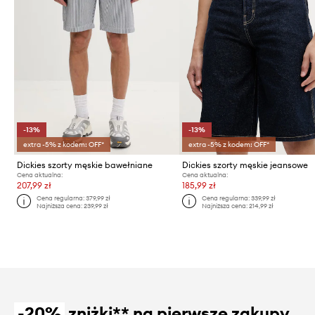
-13%
-13%
extra -5% z kodem: OFF*
extra -5% z kodem: OFF*
Dickies szorty męskie bawełniane
Dickies szorty męskie jeansowe
Cena aktualna:
Cena aktualna:
207,99 zł
185,99 zł
Cena regularna:
379,99 zł
Cena regularna:
339,99 zł
Najniższa cena:
239,99 zł
Najniższa cena:
214,99 zł
-20%
zniżki** na pierwsze zakupy