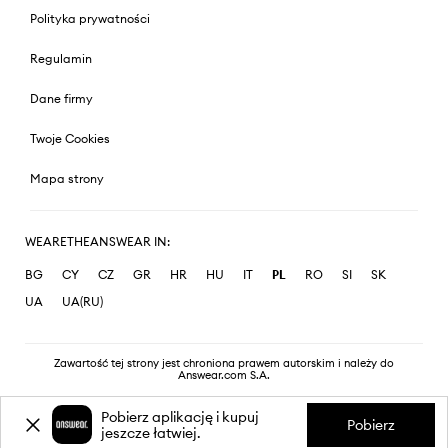
Polityka prywatności
Regulamin
Dane firmy
Twoje Cookies
Mapa strony
WEARETHEANSWEAR IN:
BG
CY
CZ
GR
HR
HU
IT
PL
RO
SI
SK
UA
UA(RU)
Zawartość tej strony jest chroniona prawem autorskim i należy do
Answear.com S.A.
Pobierz aplikację i kupuj
Pobierz
jeszcze łatwiej.