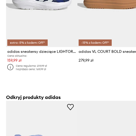
extra -5% z kodem: OFF*
-15% z kodem: OFF*
adidas sneakersy dziecięce LIGHTORAMA RNR
Cena aktualna:
159,99 zł
279,99 zł
Cena regularna:
219,99 zł
Najniższa cena:
169,99 zł
Odkryj produkty adidas