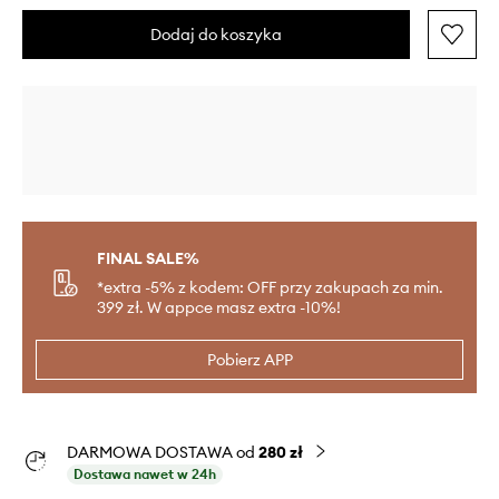
Dodaj do koszyka
FINAL SALE%
*extra -5% z kodem: OFF przy zakupach za min.
399 zł. W appce masz extra -10%!
Pobierz APP
DARMOWA DOSTAWA od
280 zł
Dostawa nawet w 24h