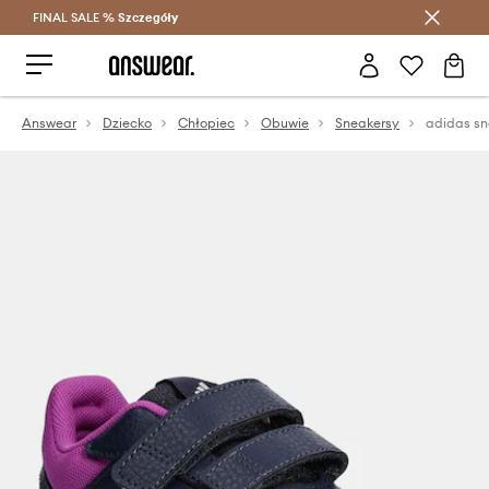
FINAL SALE %
Szczegóły
Oszczędzaj z Answear Club >
Answear
Dziecko
Chłopiec
Obuwie
Sneakersy