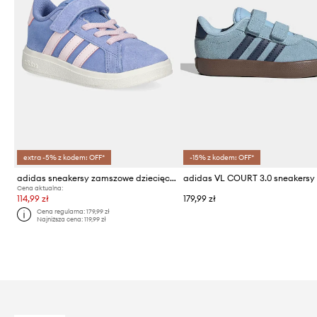
extra -5% z kodem: OFF*
-15% z kodem: OFF*
adidas sneakersy zamszowe dziecięce GRAND COURT 00s
Cena aktualna:
114,99 zł
179,99 zł
Cena regularna:
179,99 zł
Najniższa cena:
119,99 zł