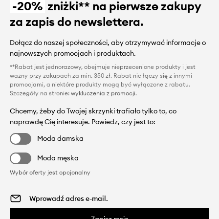
-20%
zniżki** na pierwsze zakupy
za zapis do newslettera.
Dołącz do naszej społeczności, aby otrzymywać informacje o
najnowszych promocjach i produktach.
**Rabat jest jednorazowy, obejmuje nieprzecenione produkty i jest
ważny przy zakupach za min. 350 zł. Rabat nie łączy się z innymi
promocjami, a niektóre produkty mogą być wyłączone z rabatu.
Szczegóły na stronie:
wykluczenia z promocji
.
Chcemy, żeby do Twojej skrzynki trafiało tylko to, co
naprawdę Cię interesuje. Powiedz, czy jest to:
Moda damska
Moda męska
Wybór oferty jest opcjonalny
Zapisz mnie