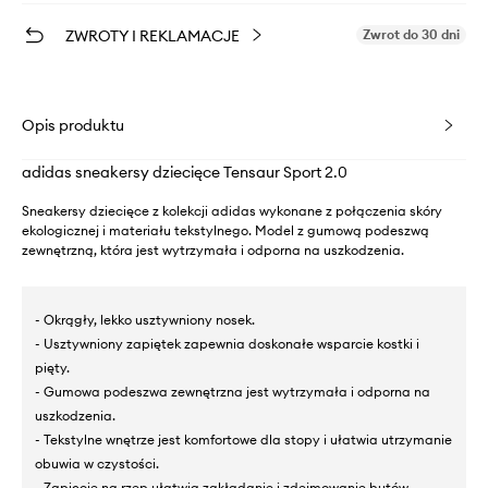
ZWROTY I REKLAMACJE
Zwrot do 30 dni
Opis produktu
adidas sneakersy dziecięce Tensaur Sport 2.0
Sneakersy dziecięce z kolekcji adidas wykonane z połączenia skóry
ekologicznej i materiału tekstylnego. Model z gumową podeszwą
zewnętrzną, która jest wytrzymała i odporna na uszkodzenia.
- Okrągły, lekko usztywniony nosek.
- Usztywniony zapiętek zapewnia doskonałe wsparcie kostki i
pięty.
- Gumowa podeszwa zewnętrzna jest wytrzymała i odporna na
uszkodzenia.
- Tekstylne wnętrze jest komfortowe dla stopy i ułatwia utrzymanie
obuwia w czystości.
- Zapięcie na rzep ułatwia zakładanie i zdejmowanie butów.