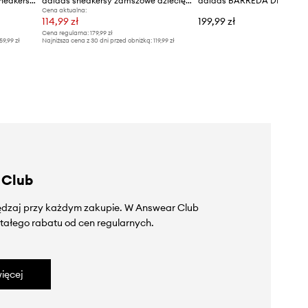
adidas VL COURT WOODY sneakersy dziecięce
adidas sneakersy zamszowe dziecięce GRAND COURT 00s
Cena aktualna:
114,99 zł
199,99 zł
Cena regularna:
179,99 zł
59,99 zł
Najniższa cena z 30 dni przed obniżką:
119,99 zł
 Club
zędzaj przy każdym zakupie. W Answear Club
tałego rabatu od cen regularnych.
ięcej