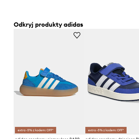
Odkryj produkty adidas
extra -5% z kodem: OFF*
extra -5% z kodem: OFF*