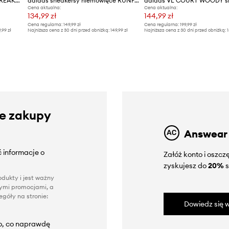
adidas sneakersy dziecięce BREAKBASE
adidas sneakersy niemowlęce RUNFALCON 5
Cena aktualna:
Cena aktualna:
134,99 zł
144,99 zł
Cena regularna:
149,99 zł
Cena regularna:
199,99 zł
9,99 zł
Najniższa cena z 30 dni przed obniżką:
149,99 zł
Najniższa cena z 30 dni przed obniżką:
1
ze zakupy
Answear
 informacje o
Załóż konto i oszc
zyskujesz do
20%
s
dukty i jest ważny
nnymi promocjami, a
góły na stronie:
Dowiedz się w
to, co naprawdę