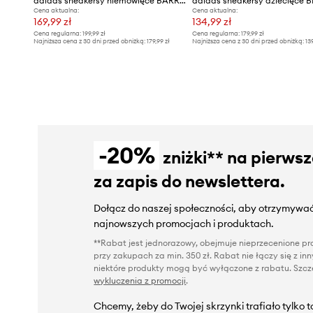
adidas sneakersy niemowlęce BARREDA DECODE
Cena aktualna:
Cena aktualna:
169,99 zł
134,99 zł
Cena regularna:
199,99 zł
Cena regularna:
179,99 zł
Najniższa cena z 30 dni przed obniżką:
179,99 zł
Najniższa cena z 30 dni przed obniżką:
13
-20%
zniżki** na pierws
za zapis do newslettera.
Dołącz do naszej społeczności, aby otrzymywać
najnowszych promocjach i produktach.
**Rabat jest jednorazowy, obejmuje nieprzecenione pro
przy zakupach za min. 350 zł. Rabat nie łączy się z i
niektóre produkty mogą być wyłączone z rabatu. Szcze
wykluczenia z promocji
.
Chcemy, żeby do Twojej skrzynki trafiało tylko 