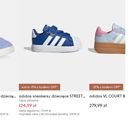
extra -5% z kodem: OFF*
-15% z kodem: OFF*
adidas sneakersy zamszowe dziecięce GRAND COURT 00s
adidas sneakersy dziecięce STREETTALK
Cena aktualna:
124,99 zł
279,99 zł
Cena regularna:
179,99 zł
19,99 zł
Najniższa cena z 30 dni przed obniżką:
129,99 zł