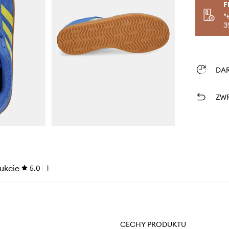
F
*
3
DA
ZWR
ukcie
5.0
1
CECHY PRODUKTU