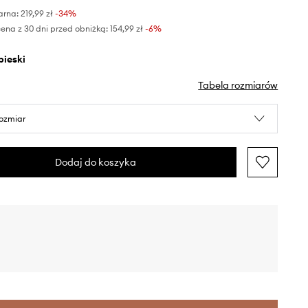
arna:
219,99 zł
-34%
ena z 30 dni przed obniżką:
154,99 zł
 -6%
ebieski
Tabela rozmiarów
rozmiar
Dodaj do koszyka