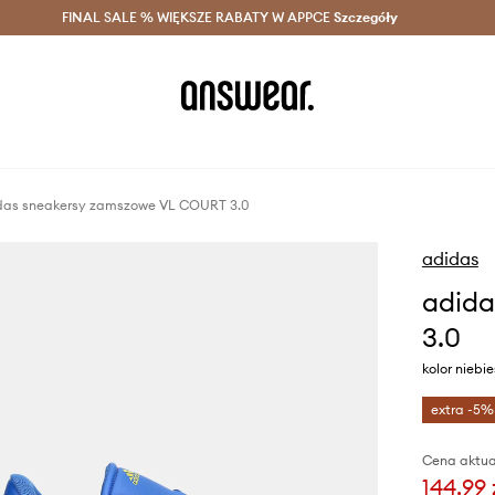
szczędzaj z Answear Club >
FINAL SALE % WIĘKSZE RABATY W APPCE
Dostawa nawet w 24h >
Szczegóły
News
das sneakersy zamszowe VL COURT 3.0
adidas
adida
3.0
kolor niebi
extra -5%
Cena aktua
144,99 