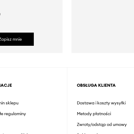
a
Zapisz mnie
MACJE
OBSŁUGA KLIENTA
in sklepu
Dostawa i koszty wysyłki
łe regulaminy
Metody płatności
Zwroty/odstąp od umowy