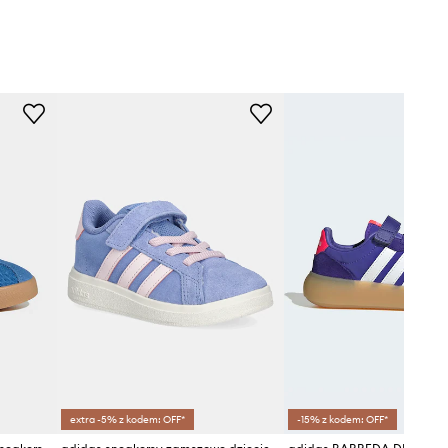
extra -5% z kodem: OFF*
-15% z kodem: OFF*