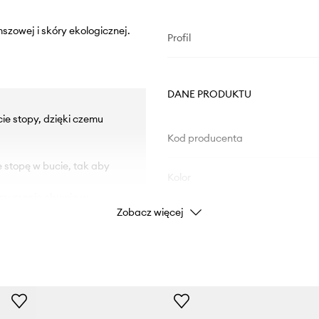
szowej i skóry ekologicznej.
Profil
DANE PRODUKTU
ie stopy, dzięki czemu
Kod producenta
e stopę w bucie, tak aby
Kolor
utrzymanie obuwia w
Zobacz więcej
Marka
na na uszkodzenia.
Producent
ID Produktu