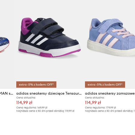
extra -5% z kodem: OFF*
extra -5% z kodem: OFF*
adidas RUNFALCON SPIDER-MAN sneakersy dziecięce
adidas sneakersy dziecięce Tensaur Sport 2.0
Cena aktualna:
Cena aktualna:
114,99 zł
114,99 zł
Cena regularna:
169,99 zł
Cena regularna:
179,99 zł
Najniższa cena z 30 dni przed obniżką:
119,99 zł
Najniższa cena z 30 dni przed obniżką:
1