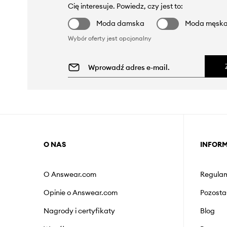
Cię interesuje. Powiedz, czy jest to:
Moda damska
Moda męsk
Wybór oferty jest opcjonalny
O NAS
INFOR
O Answear.com
Regulam
Opinie o Answear.com
Pozosta
Nagrody i certyfikaty
Blog