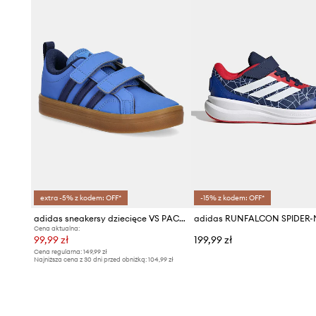
extra -5% z kodem: OFF*
-15% z kodem: OFF*
adidas sneakersy dziecięce VS PACE 2.0
Cena aktualna:
99,99 zł
199,99 zł
Cena regularna:
149,99 zł
Najniższa cena z 30 dni przed obniżką:
104,99 zł