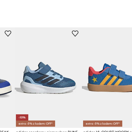
-10%
extra -5% z kodem: OFF*
extra -5% z kodem: OFF*