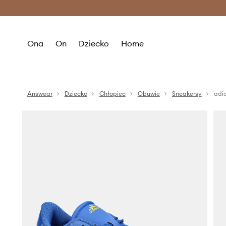
Premium Fashion Benefits >
O
Ona
On
Dziecko
Home
Answear
Dziecko
Chłopiec
Obuwie
Sneakersy
adi