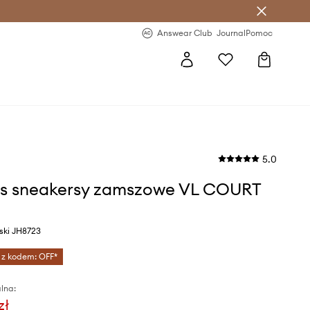
letter >
Regularne nowości >
Answear Club
Journal
Pomoc
5.0
s sneakersy zamszowe VL COURT
eski JH8723
 z kodem: OFF*
lna:
zł