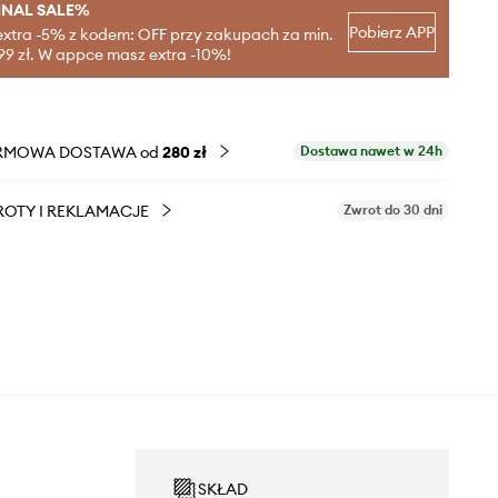
INAL SALE%
Pobierz APP
extra -5% z kodem: OFF przy zakupach za min.
99 zł. W appce masz extra -10%!
RMOWA DOSTAWA od
280 zł
Dostawa nawet w 24h
OTY I REKLAMACJE
Zwrot do 30 dni
SKŁAD