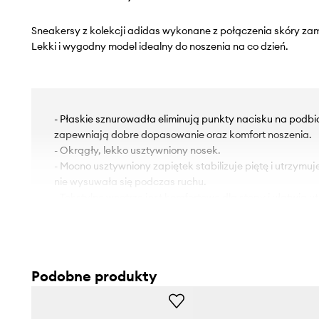
Sneakersy z kolekcji adidas wykonane z połączenia skóry zam
Lekki i wygodny model idealny do noszenia na co dzień.
- Płaskie sznurowadła eliminują punkty nacisku na podbic
zapewniają dobre dopasowanie oraz komfort noszenia.
- Okrągły, lekko usztywniony nosek.
- Mocno usztywniony zapiętek stabilizuje piętę i utrzymuj
nie wysuwała się podczas ruchu.
- Tekstylne wnętrze jest komfortowe dla stopy i ułatwia 
czystości.
- Gumowa podeszwa zewnętrzna jest wytrzymała i odpor
- Długość wkładki wynosi: 25 cm.
- Wymiary podane dla rozmiaru: 39 1/3.
Podobne produkty