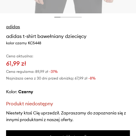
adidas
adidas t-shirt bawełniany dziecięcy
kolor czarny KC5448
Cena aktualna:
61,99 zł
Cena regularna:
89,99 zł
-31%
Najniższa cena z 30 dni przed obniżką:
67,99 zł
 -8%
Kolor:
czarny
Produkt niedostępny
Niestety ktoś Cię uprzedził. Zapraszamy do zapoznania się z
innymi produktami z naszej oferty.