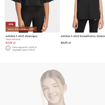
-10%
extra -5% z kodem: OFF*
adidas t-shirt dziecięcy
adidas t-shirt bawełniany dziec
Cena aktualna:
87,99 zł
89,99 zł
Cena regularna:
109,99 zł
Najniższa cena:
97,99 zł