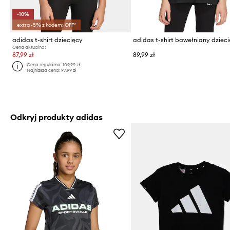
-10%
extra -5% z kodem: OFF*
adidas t-shirt dziecięcy
adidas t-shirt bawełniany dziec
Cena aktualna:
87,99 zł
89,99 zł
Cena regularna:
109,99 zł
Najniższa cena:
97,99 zł
Odkryj produkty adidas