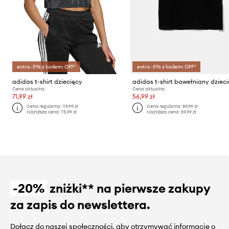
extra -5% z kodem: OFF*
extra -5% z kodem: OFF*
adidas t-shirt dziecięcy
adidas t-shirt bawełniany dziec
Cena aktualna:
Cena aktualna:
71,99 zł
56,99 zł
Cena regularna:
119,99 zł
Cena regularna:
89,99 zł
Najniższa cena:
75,99 zł
Najniższa cena:
59,99 zł
-20%
zniżki** na pierwsze zakupy
za zapis do newslettera.
Dołącz do naszej społeczności, aby otrzymywać informacje o