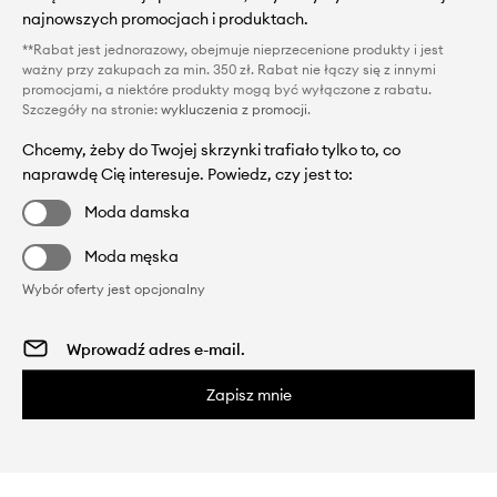
najnowszych promocjach i produktach.
**Rabat jest jednorazowy, obejmuje nieprzecenione produkty i jest
ważny przy zakupach za min. 350 zł. Rabat nie łączy się z innymi
promocjami, a niektóre produkty mogą być wyłączone z rabatu.
Szczegóły na stronie:
wykluczenia z promocji
.
Chcemy, żeby do Twojej skrzynki trafiało tylko to, co
naprawdę Cię interesuje. Powiedz, czy jest to:
Moda damska
Moda męska
Wybór oferty jest opcjonalny
Zapisz mnie