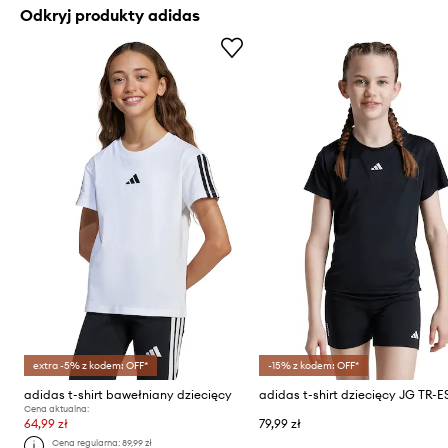
Odkryj produkty adidas
extra -5% z kodem: OFF*
-15% z kodem: OFF*
adidas t-shirt bawełniany dziecięcy
adidas t-shirt dziecięcy JG TR-E
Cena aktualna:
64,99 zł
79,99 zł
Cena regularna:
89,99 zł