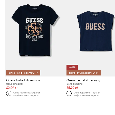
-40%
extra -5% z kodem: OFF*
extra -5% z kodem: OFF*
Guess t-shirt dziecięcy
Guess t-shirt dziecięcy
Cena aktualna:
Cena aktualna:
62,99 zł
35,99 zł
Cena regularna:
129,99 zł
Cena regularna:
119,99 zł
Najniższa cena:
65,99 zł
Najniższa cena:
59,99 zł