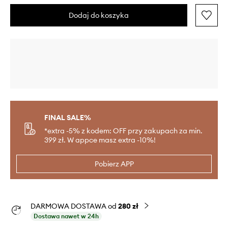
Dodaj do koszyka
FINAL SALE%
*extra -5% z kodem: OFF przy zakupach za min.
399 zł. W appce masz extra -10%!
Pobierz APP
DARMOWA DOSTAWA od
280 zł
Dostawa nawet w 24h