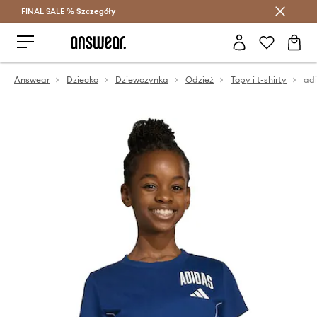
FINAL SALE %
Szczegóły
Oszczędzaj z Answear Club >
Answear
Dziecko
Dziewczynka
Odzież
Topy i t-shirty
adi