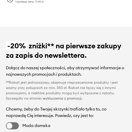
Najniższa cena:
71,99 zł
-20%
zniżki** na pierwsze zakupy
za zapis do newslettera.
Dołącz do naszej społeczności, aby otrzymywać informacje o
najnowszych promocjach i produktach.
**Rabat jest jednorazowy, obejmuje nieprzecenione produkty i jest
ważny przy zakupach za min. 350 zł. Rabat nie łączy się z innymi
promocjami, a niektóre produkty mogą być wyłączone z rabatu.
Szczegóły na stronie:
wykluczenia z promocji
.
Chcemy, żeby do Twojej skrzynki trafiało tylko to, co
naprawdę Cię interesuje. Powiedz, czy jest to:
Moda damska