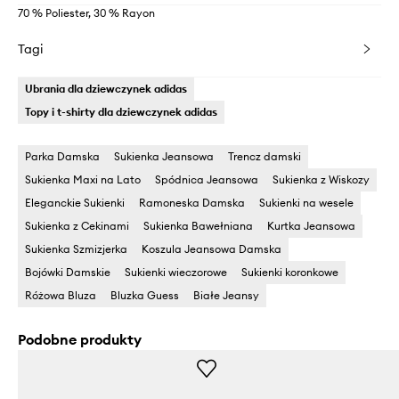
70 % Poliester, 30 % Rayon
Tagi
Ubrania dla dziewczynek adidas
Topy i t-shirty dla dziewczynek adidas
Parka Damska
Sukienka Jeansowa
Trencz damski
Sukienka Maxi na Lato
Spódnica Jeansowa
Sukienka z Wiskozy
Eleganckie Sukienki
Ramoneska Damska
Sukienki na wesele
Sukienka z Cekinami
Sukienka Bawełniana
Kurtka Jeansowa
Sukienka Szmizjerka
Koszula Jeansowa Damska
Bojówki Damskie
Sukienki wieczorowe
Sukienki koronkowe
Różowa Bluza
Bluzka Guess
Białe Jeansy
Podobne produkty