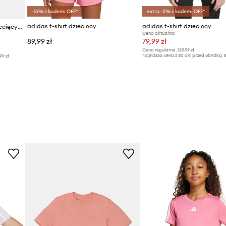
-15% z kodem: OFF*
extra -5% z kodem: OFF*
adidas t-shirt dziecięcy
adidas t-shirt dziecięcy
adidas t-shirt bawełniany dziecięcy J SZN GFX TEE
Cena aktualna:
89,99 zł
79,99 zł
Cena regularna:
129,99 zł
Najniższa cena z 30 dni przed obniżką:
8
99 zł