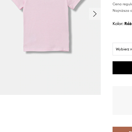
Cena regul
Najniższa c
Kolor:
ró
Wybierz 