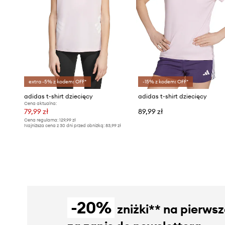
extra -5% z kodem: OFF*
-15% z kodem: OFF*
adidas t-shirt dziecięcy
adidas t-shirt dziecięcy
Cena aktualna:
79,99 zł
89,99 zł
Cena regularna:
129,99 zł
Najniższa cena z 30 dni przed obniżką:
83,99 zł
-20%
zniżki** na pierws