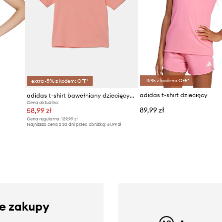
-15% z kodem: OFF*
extra -5% z kodem: OFF*
adidas t-shirt dziecięcy
adidas t-shirt bawełniany dziecięcy J SZN GFX TEE
Cena aktualna:
89,99 zł
58,99 zł
Cena regularna:
129,99 zł
Najniższa cena z 30 dni przed obniżką:
61,99 zł
ze zakupy