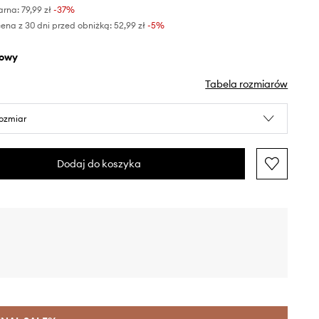
arna:
79,99 zł
-37%
ena z 30 dni przed obniżką:
52,99 zł
 -5%
żowy
Tabela rozmiarów
rozmiar
Dodaj do koszyka