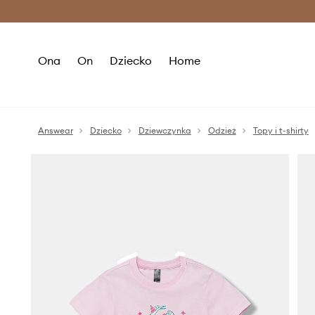
Premium Fashion Benefits >
O
Ona
On
Dziecko
Home
Answear
Dziecko
Dziewczynka
Odzież
Topy i t-shirty