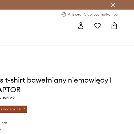
letter >
Regularne nowości >
Answear Club
Journal
Pomoc
s t-shirt bawełniany niemowlęcy I
APTOR
wy JV5069
 z kodem: OFF*
lna:
ł