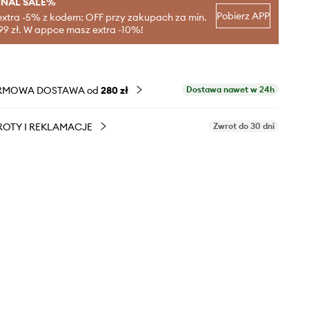
INAL SALE%
Pobierz APP
extra -5% z kodem: OFF przy zakupach za min.
99 zł. W appce masz extra -10%!
RMOWA DOSTAWA od
280 zł
Dostawa nawet w 24h
OTY I REKLAMACJE
Zwrot do 30 dni