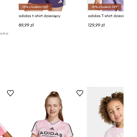
-15% z kodem: OFF*
-15% z kodem: OFF*
adidas t-shirt dziecięcy
89,99 zł
129,99 zł
3,99 zł