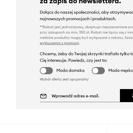
za zapis do newslettera.
Dołącz do naszej społeczności, aby otrzymywać
najnowszych promocjach i produktach.
**Rabat jest jednorazowy, obejmuje nieprzecenione pro
przy zakupach za min. 350 zł. Rabat nie łączy się z i
niektóre produkty mogą być wyłączone z rabatu. Szcze
wykluczenia z promocji
.
Chcemy, żeby do Twojej skrzynki trafiało tylko 
Cię interesuje. Powiedz, czy jest to:
Moda damska
Moda męsk
Wybór oferty jest opcjonalny