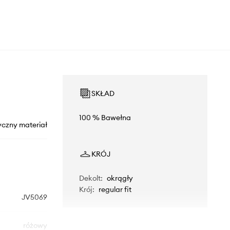
SKŁAD
100 % Bawełna
yczny materiał
KRÓJ
Dekolt
:
okrągły
Krój
:
regular fit
JV5069
różowy