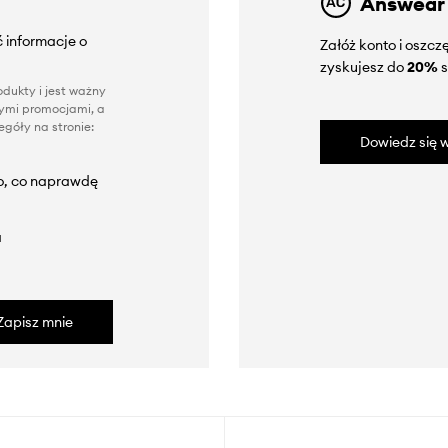
Answear
 informacje o
Załóż konto i oszc
zyskujesz do
20%
s
dukty i jest ważny
nnymi promocjami, a
góły na stronie:
Dowiedz się w
to, co naprawdę
a
Zapisz mnie