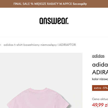
szczędzaj z Answear Club >
FINAL SALE % WIĘKSZE RABATY W APPCE
Dostawa nawet w 24h >
Szczegóły
News
adidas t-shirt bawełniany niemowlęcy I ADIRAPTOR
adidas
adida
ADIR
kolor różo
extra -5%
Cena aktua
49,99 z