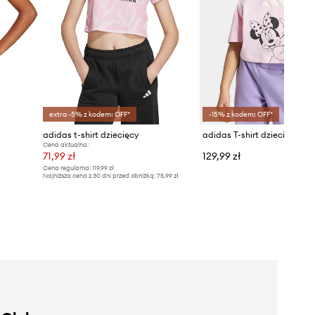
extra -5% z kodem: OFF*
-15% z kodem: OFF*
adidas t-shirt dziecięcy
Cena aktualna:
71,99 zł
129,99 zł
Cena regularna:
119,99 zł
Najniższa cena z 30 dni przed obniżką:
75,99 zł