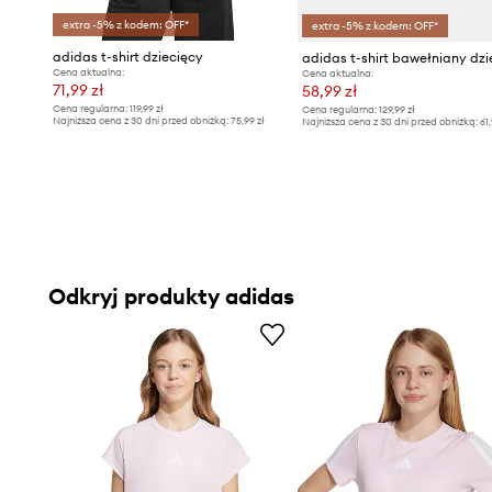
extra -5% z kodem: OFF*
extra -5% z kodem: OFF*
adidas t-shirt dziecięcy
Cena aktualna:
Cena aktualna:
71,99 zł
58,99 zł
Cena regularna:
119,99 zł
Cena regularna:
129,99 zł
Najniższa cena z 30 dni przed obniżką:
75,99 zł
Najniższa cena z 30 dni przed obniżką:
61,
Odkryj produkty adidas