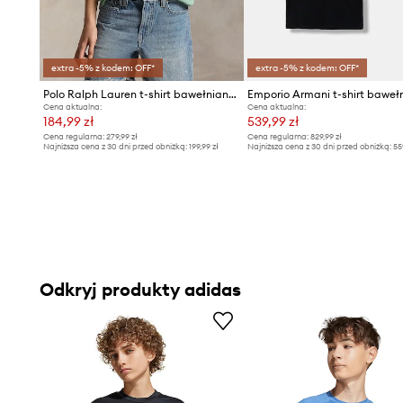
extra -5% z kodem: OFF*
extra -5% z kodem: OFF*
Polo Ralph Lauren t-shirt bawełniany dziecięcy
Cena aktualna:
Cena aktualna:
184,99 zł
539,99 zł
Cena regularna:
279,99 zł
Cena regularna:
829,99 zł
Najniższa cena z 30 dni przed obniżką:
199,99 zł
Najniższa cena z 30 dni przed obniżką:
55
Odkryj produkty adidas