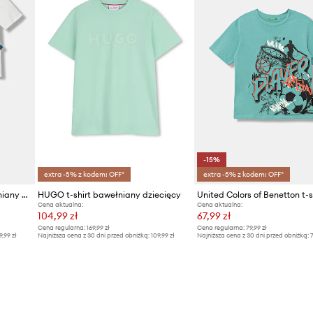
-15%
extra -5% z kodem: OFF*
extra -5% z kodem: OFF*
Emporio Armani t-shirt bawełniany dziecięcy 3-pack
HUGO t-shirt bawełniany dziecięcy
Cena aktualna:
Cena aktualna:
104,99 zł
67,99 zł
Cena regularna:
169,99 zł
Cena regularna:
79,99 zł
9,99 zł
Najniższa cena z 30 dni przed obniżką:
109,99 zł
Najniższa cena z 30 dni przed obniżką:
7