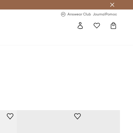
letter >
Regularne nowości >
Answear Club
Journal
Pomoc