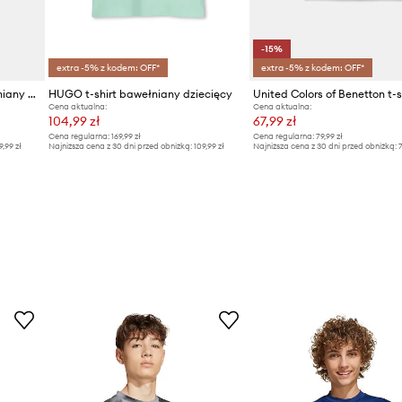
-15%
extra -5% z kodem: OFF*
extra -5% z kodem: OFF*
Emporio Armani t-shirt bawełniany dziecięcy 3-pack
HUGO t-shirt bawełniany dziecięcy
Cena aktualna:
Cena aktualna:
104,99 zł
67,99 zł
Cena regularna:
169,99 zł
Cena regularna:
79,99 zł
9,99 zł
Najniższa cena z 30 dni przed obniżką:
109,99 zł
Najniższa cena z 30 dni przed obniżką:
7