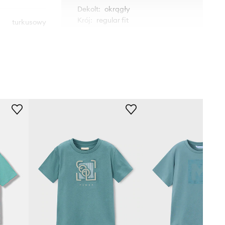
Dekolt
:
okrągły
Krój
:
regular fit
turkusowy
adidas