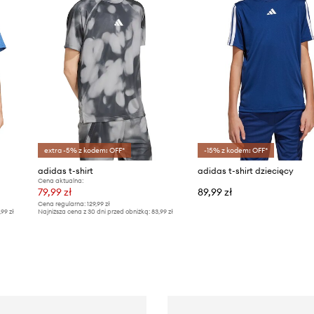
extra -5% z kodem: OFF*
-15% z kodem: OFF*
adidas t-shirt
adidas t-shirt dziecięcy
Cena aktualna:
79,99 zł
89,99 zł
Cena regularna:
129,99 zł
,99 zł
Najniższa cena z 30 dni przed obniżką:
83,99 zł