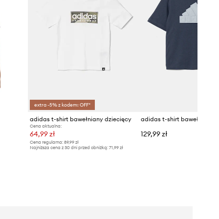
extra -5% z kodem: OFF*
adidas t-shirt bawełniany dziecięcy
adidas t-shirt bawełniany 
Cena aktualna:
64,99 zł
129,99 zł
Cena regularna:
89,99 zł
Najniższa cena z 30 dni przed obniżką:
71,99 zł