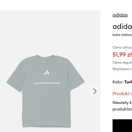
adidas
adida
kolor zielo
Cena aktua
51,99 zł
Cena regul
Najniższa c
Kolor:
tu
Produkt 
Niestety 
produktami