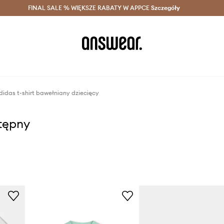
szczędzaj z Answear Club >
FINAL SALE % WIĘKSZE RABATY W APPCE
Dostawa nawet w 24h >
Szczegóły
News
didas t-shirt bawełniany dziecięcy
stępny