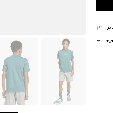
DA
ZWR