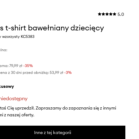
5.0
s t-shirt bawełniany dziecięcy
ny wzorzysty KC5383
lna:
arna:
79,99 zł
-35%
ena z 30 dni przed obniżką:
53,99 zł
 -3%
rkusowy
niedostępny
ktoś Cię uprzedził. Zapraszamy do zapoznania się z innymi
 z naszej oferty.
Inne z tej kategorii