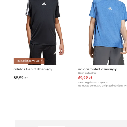
-15% z kodem: OFF*
adidas t-shirt dziecięcy
adidas t-shirt dziecięcy
Cena aktualna:
89,99 zł
69,99 zł
Cena regularna:
109,99 zł
Najniższa cena z 30 dni przed obniżką:
74