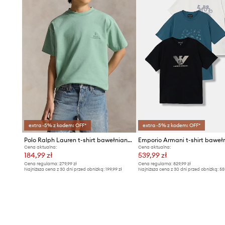
extra -5% z kodem: OFF*
extra -5% z kodem: OFF*
Polo Ralph Lauren t-shirt bawełniany dziecięcy
Cena aktualna:
Cena aktualna:
184,99 zł
539,99 zł
Cena regularna:
279,99 zł
Cena regularna:
829,99 zł
Najniższa cena z 30 dni przed obniżką:
199,99 zł
Najniższa cena z 30 dni przed obniżką:
55