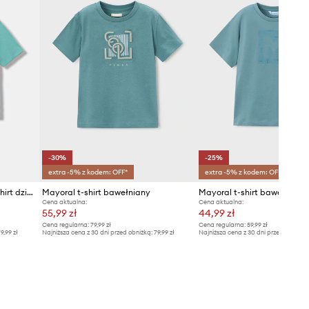
-30%
-25%
extra -5% z kodem: OFF*
extra -5% z kodem: OFF*
United Colors of Benetton t-shirt dziecięcy bawełniany
Mayoral t-shirt bawełniany
Cena aktualna:
Cena aktualna:
55,99 zł
44,99 zł
Cena regularna:
79,99 zł
Cena regularna:
59,99 zł
9,99 zł
Najniższa cena z 30 dni przed obniżką:
79,99 zł
Najniższa cena z 30 dni przed obniżką