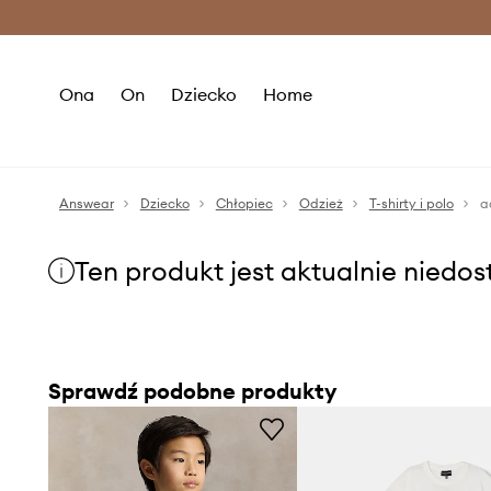
Premium Fashion Benefits >
O
Ona
On
Dziecko
Home
Answear
Dziecko
Chłopiec
Odzież
T-shirty i polo
a
Ten produkt jest aktualnie niedo
Sprawdź podobne produkty