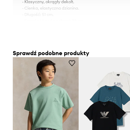
- Klasyczny, okrągły dekolt.
- Cienka, elastyczna dzianina.
- Długość: 51 cm.
- Szerokość pod pachami: 38 cm.
- Wymiary podane dla wzrostu: 128 cm.
Sprawdź podobne produkty