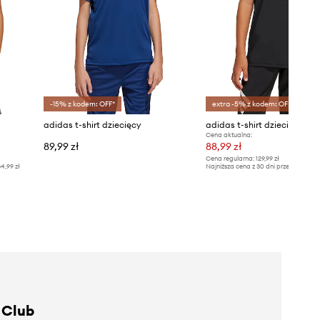
-15% z kodem: OFF*
extra -5% z kodem: OFF*
adidas t-shirt dziecięcy
adidas t-shirt dziecięcy
Cena aktualna:
89,99 zł
88,99 zł
Cena regularna:
129,99 zł
4,99 zł
Najniższa cena z 30 dni przed obniżką
 Club