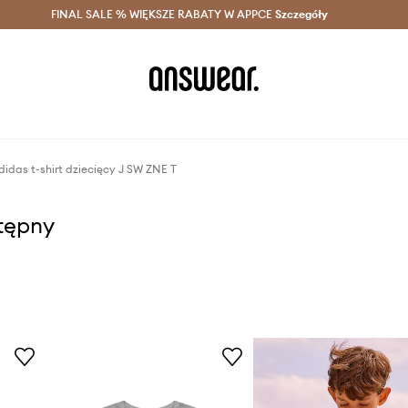
szczędzaj z Answear Club >
FINAL SALE % WIĘKSZE RABATY W APPCE
Dostawa nawet w 24h >
Szczegóły
News
didas t-shirt dziecięcy J SW ZNE T
stępny