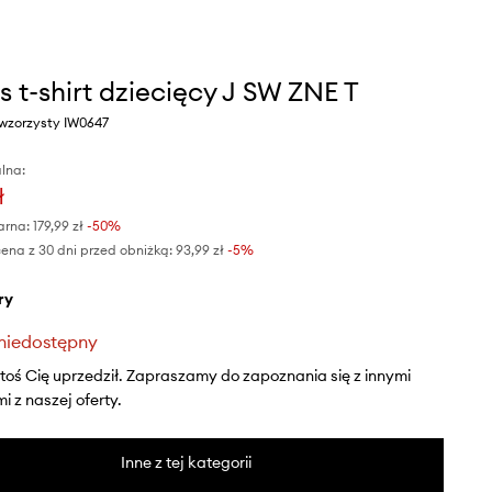
s t-shirt dziecięcy J SW ZNE T
 wzorzysty IW0647
lna:
ł
arna:
179,99 zł
-50%
ena z 30 dni przed obniżką:
93,99 zł
 -5%
ry
niedostępny
ktoś Cię uprzedził. Zapraszamy do zapoznania się z innymi
 z naszej oferty.
Inne z tej kategorii