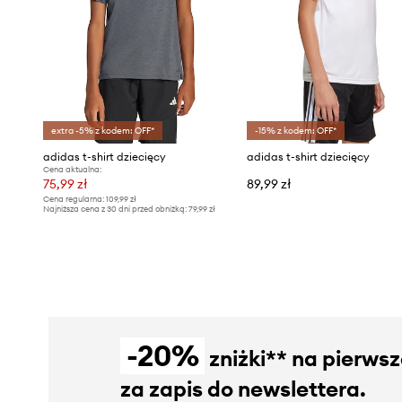
extra -5% z kodem: OFF*
-15% z kodem: OFF*
adidas t-shirt dziecięcy
adidas t-shirt dziecięcy
Cena aktualna:
75,99 zł
89,99 zł
Cena regularna:
109,99 zł
Najniższa cena z 30 dni przed obniżką:
79,99 zł
-20%
zniżki** na pierws
za zapis do newslettera.