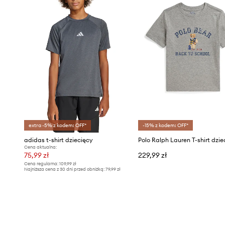
extra -5% z kodem: OFF*
-15% z kodem: OFF*
adidas t-shirt dziecięcy
Cena aktualna:
75,99 zł
229,99 zł
Cena regularna:
109,99 zł
Najniższa cena z 30 dni przed obniżką:
79,99 zł