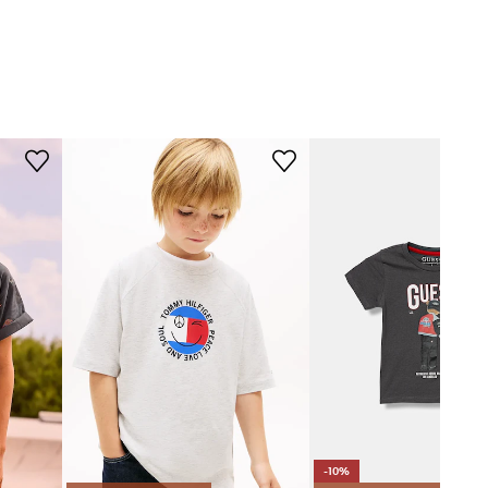
szary
adidas
-10%