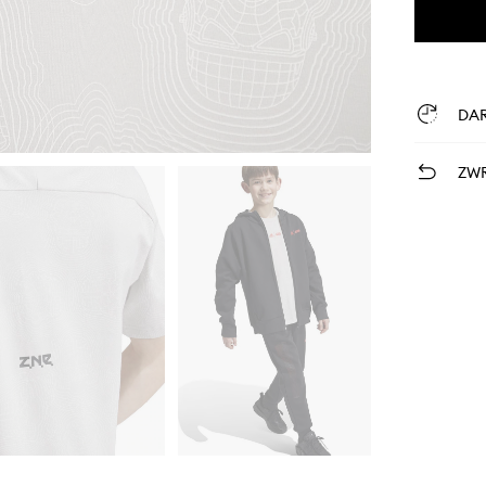
DA
ZWR