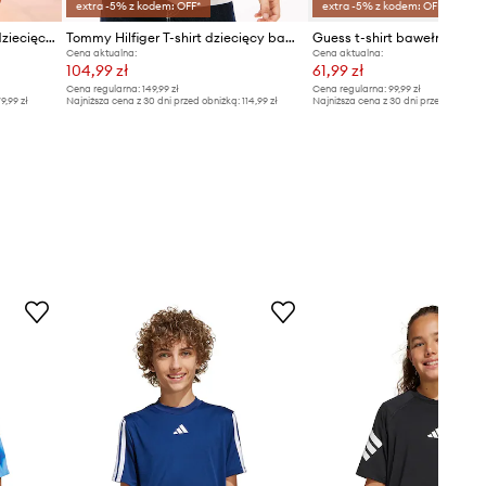
extra -5% z kodem: OFF*
extra -5% z kodem: OFF*
Mayoral t-shirt bawełniany dziecięcy
Tommy Hilfiger T-shirt dziecięcy bawełniany
Guess t-shirt bawełniany d
Cena aktualna:
Cena aktualna:
104,99 zł
61,99 zł
Cena regularna:
149,99 zł
Cena regularna:
99,99 zł
9,99 zł
Najniższa cena z 30 dni przed obniżką:
114,99 zł
Najniższa cena z 30 dni przed obniżką