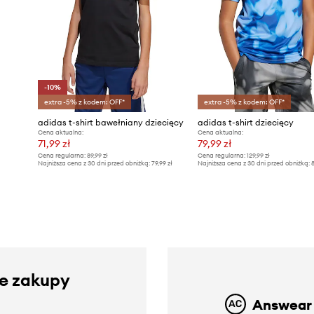
-10%
extra -5% z kodem: OFF*
extra -5% z kodem: OFF*
adidas t-shirt bawełniany dziecięcy
adidas t-shirt dziecięcy
Cena aktualna:
Cena aktualna:
71,99 zł
79,99 zł
Cena regularna:
89,99 zł
Cena regularna:
129,99 zł
Najniższa cena z 30 dni przed obniżką:
79,99 zł
Najniższa cena z 30 dni przed obniżką:
8
ze zakupy
Answear