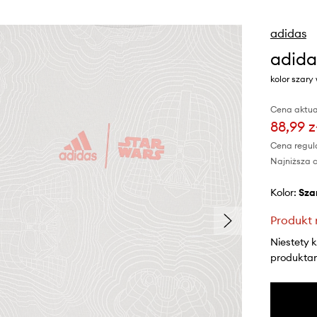
adidas
adida
kolor szary
Cena aktua
88,99 z
Cena regul
Najniższa c
Kolor:
sza
Produkt 
Niestety 
produktami