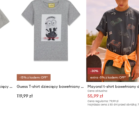
-30%
-15% z kodem: OFF*
extra -5% z kodem: OFF*
Polo Ralph Lauren T-shirt dziecięcy bawełniany
Guess T-shirt dziecięcy bawełniany GJ X MINIONS
Cena aktualna:
119,99 zł
55,99 zł
Cena regularna:
79,99 zł
Najniższa cena z 30 dni przed obniżką:
7