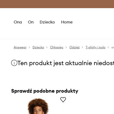
Premium Fashion Benefits >
O
Ona
On
Dziecko
Home
Answear
Dziecko
Chłopiec
Odzież
T-shirty i polo
a
Ten produkt jest aktualnie niedo
Sprawdź podobne produkty