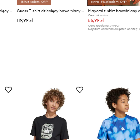
-15% z kodem: OFF*
extra -5% z kodem: OFF*
Polo Ralph Lauren T-shirt dziecięcy bawełniany
Guess T-shirt dziecięcy bawełniany GJ X MINIONS
Cena aktualna:
119,99 zł
55,99 zł
Cena regularna:
79,99 zł
Najniższa cena z 30 dni przed obniżką:
7