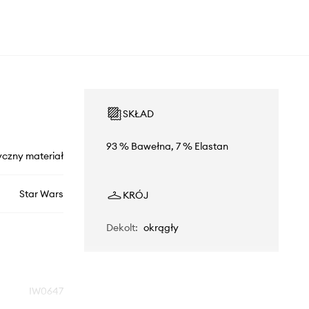
SKŁAD
93 % Bawełna, 7 % Elastan
yczny materiał
Star Wars
KRÓJ
Dekolt
:
okrągły
IW0647