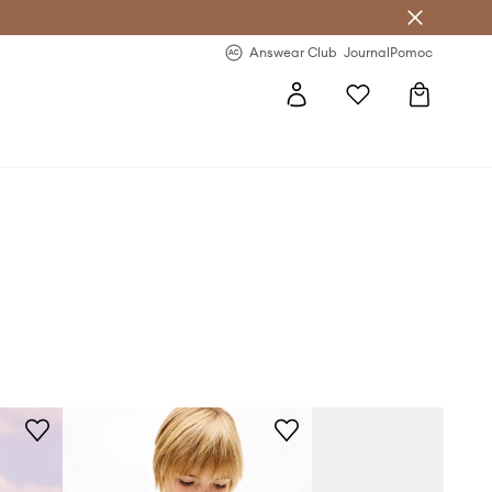
letter >
Regularne nowości >
Answear Club
Journal
Pomoc