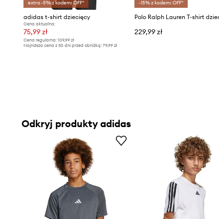
extra -5% z kodem: OFF*
-15% z kodem: OFF*
adidas t-shirt dziecięcy
Cena aktualna:
75,99 zł
229,99 zł
Cena regularna:
109,99 zł
Najniższa cena z 30 dni przed obniżką:
79,99 zł
Odkryj produkty adidas