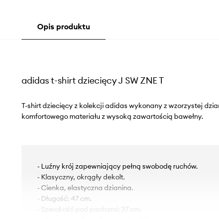
Opis produktu
adidas t-shirt dziecięcy J SW ZNE T
T-shirt dziecięcy z kolekcji adidas wykonany z wzorzystej dzi
komfortowego materiału z wysoką zawartością bawełny.
- Luźny krój zapewniający pełną swobodę ruchów.
- Klasyczny, okrągły dekolt.
- Cienka, elastyczna dzianina.
- Długość: 47 cm.
- Szerokość pod pachami: 37 cm.