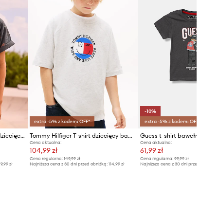
-10%
extra -5% z kodem: OFF*
extra -5% z kodem: OFF*
Mayoral t-shirt bawełniany dziecięcy
Tommy Hilfiger T-shirt dziecięcy bawełniany
Guess t-shirt bawełniany d
Cena aktualna:
Cena aktualna:
104,99 zł
61,99 zł
Cena regularna:
149,99 zł
Cena regularna:
99,99 zł
9,99 zł
Najniższa cena z 30 dni przed obniżką:
114,99 zł
Najniższa cena z 30 dni przed obniżką